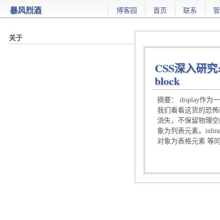
暴风烈酒
博客园
首页
联系
管
CSS深入研究:di
block
摘要： displa
我们看看这货的恐怖面貌。
消失，不保留物理空间。)
象为列表元素。inline
对象为表格元素 等同<ta