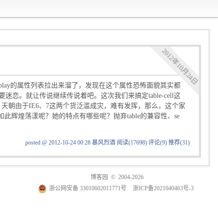
2012年10月24日
e》已经把display的属性列表拉出来溜了，发现在这个属性恐怖面貌其实都
。就让传说继续传说着吧。这次我们来搞定table-cell这
中偶有露头，天朝由于IE6、7这两个货泛滥成灾，难有发挥，那么，这个家
如此辉煌荡漾呢？她的特点有哪些呢？抛弃table的兼容性、se
posted @ 2012-10-24 00:28 暴风烈酒
阅读(17698)
评论(9)
推荐(31)
博客园
© 2004-2026
浙公网安备 33010602011771号
浙ICP备2021040463号-3