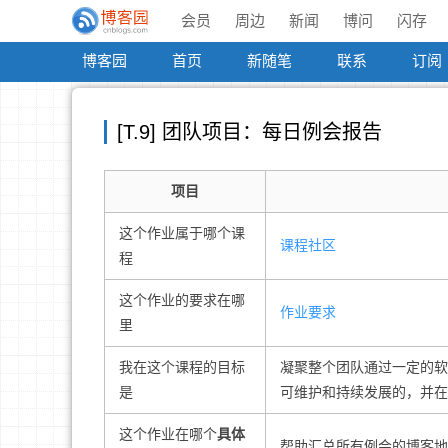
会员
周边
新闻
博问
闪存
博客园
首页
新随笔
联系
订阅
[T.9] 团队项目：每日例会报告
项目
这个作业属于哪个课
课程社区
程
这个作业的要求在哪
作业要求
里
我在这个课程的目标
凝聚整个团队通过一定的软
是
可维护和持续发展的，并在
这个作业在哪个
具体
帮助汇总所有例会的博客地