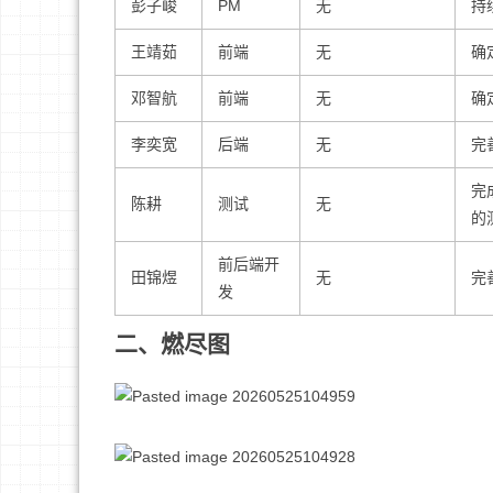
彭子峻
PM
无
持
王靖茹
前端
无
确
邓智航
前端
无
确
李奕宽
后端
无
完
完
陈耕
测试
无
的
前后端开
田锦煜
无
完
发
二、燃尽图