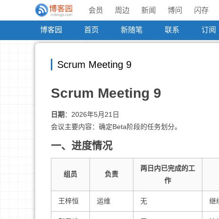
会员
周边
新闻
博问
闪存
博客园
首页
新随笔
联系
订阅
Scrum Meeting 9
Scrum Meeting 9
日期
：2026年5月21日
会议主要内容：确定Beta阶段的任务划分。
一、进度情况
两日内已完成的工
组员
负责
作
王梓恒
运维
无
继