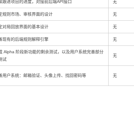
续跟进项目的进度，对接前后端API接口
无
定规则市场、审核界面的设计
无
定对局回放界面的基本设计
无
善现有的后端规则解释引擎
无
成 Alpha 阶段新功能的剩余测试，以及用户系统完善部分
无
测试
善用户系统：邮箱验证、头像上传、找回密码等
无