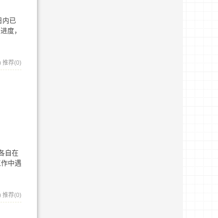
两日内已
的进度，
)
推荐(0)
了各自在
工作中遇
)
推荐(0)