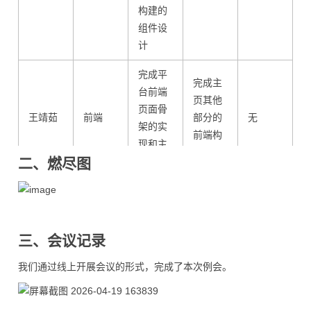
构建的
组件设
计
完成平
完成主
台前端
页其他
页面骨
王靖茹
前端
部分的
无
架的实
前端构
现和主
建
二、燃尽图
页设计
完成卡
完成自
牌效果
定义规
呈现设
则构建
邓智航
前端
无
三、会议记录
计,对局
流程的
界面组
前端设
我们通过线上开展会议的形式，完成了本次例会。
件设计
计
对于联