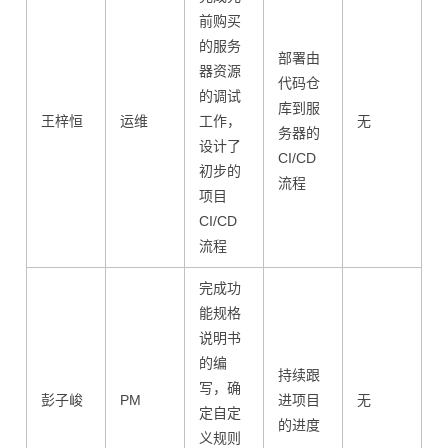
前购买
的服务
部署由
器资源
代码仓
的调试
库到服
王梓恒
运维
工作，
无
务器的
设计了
CI/CD
初步的
流程
项目
CI/CD
流程
完成功
能规格
说明书
的编
持续跟
写，确
彭子峻
PM
进项目
无
定自定
的进度
义规则