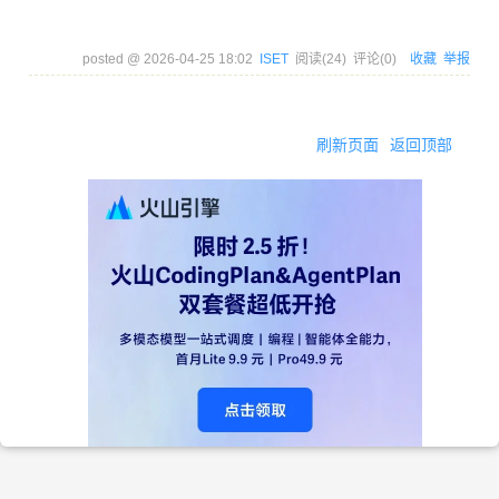
机功能
设计并
的服务
posted @
2026-04-25 18:02
ISET
阅读(
24
) 评论(
0
)
收藏
举报
沟通指
后端如
完成部
定好前
何构建
分后端
后端接
尚无头
李奕宽
后端
实现的
口协
刷新页面
返回顶部
绪，需
接口设
议，初
要同PM
计
步搭建
进一步
后端框
沟通，
架
确定细
节
完成各
进一步
功能的
陈耕
测试
完善测
无
测试任
试内容
务设计
完成各
进一步