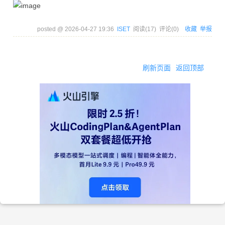
编写
能做测
试
posted @
2026-04-27 19:36
ISET
阅读(
17
) 评论(
0
)
收藏
举报
完成前
进一步
后端测
对实现
刷新页面
返回顶部
tjy
测试
试框架
的新功
无
代码编
能做测
写
试
用户系
统页面
+联机系
统房间
前端页
wjr
前端
无
面+服务
无
端对自
定义规
则的服