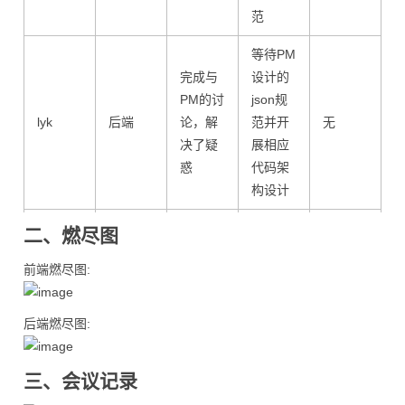
范
等待PM
完成与
设计的
PM的讨
json规
lyk
后端
论，解
范并开
无
决了疑
展相应
惑
代码架
构设计
规则构
二、燃尽图
建框架
部分组
前端燃尽图:
dzh
前端
与基础
无
件实现
布局搭
建
后端燃尽图:
进一步
三、会议记录
测试框
对实现
cg
测试
架文档
的新功
无