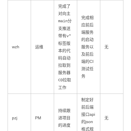
完成了
对向主
完成相
分
main
应前后
支推送
端服务
带有
v*
的启动
标签版
wzh
运维
服务以
无
本的代
及前后
码自动
端的CI
拉取到
测试任
服务器
务
拉取
CD
工作
制定好
前后端
持续跟
接口api
pzj
PM
进项目
无
的json
的进度
格式规