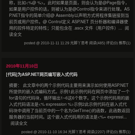
称，比如<%@ %>。此时如果是页面，则会认为是@Page指令，
如果是用户控件的话，则被认为是@Control指令来进行处理。AS
P.NET指令的简单介绍@ Assembly以声明方式将程序集链接到当
前页或用户控件。@ Control定义 ASP.NET 页分析器和编译器使
用的控件特定的特性；只能包含在 .ascx 文件（用户控件）...
阅
读全文
posted @ 2010-11-11 11:29 光脚丫思考
阅读(485)
评论(0)
推荐(1)
2010年11月10日
[代码]为ASP.NET网页编写嵌入式代码
摘要： 此文章中的两个示例代码主要用来演示如何使用ASP.NET
所提供的嵌入式编码方式。示例1此示例代码在网页中添加了一个
for语句的代码块，循环输出1~6这6个数字。这个示例代码用的嵌
入式代码语法是<% expression %>示例2此示例代码在嵌入式代
码块中调用了当前页中的一个名为GetTime()的函数，此函数返回
服务器的当前时间。这个嵌入式代码用的语法是<%= expressi...
阅读全文
posted @ 2010-11-10 16:34 光脚丫思考
阅读(2207)
评论(0)
推荐(1)