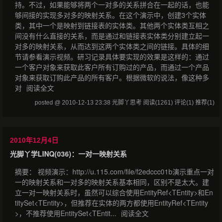
持。不过，如果能够将两个一对多的关系拼合在一起的话，也能
够间接的实现多对多的映射关系。在这个演示中，创建3个实体
类，其中一个是映射到链接表的实体类。其他两个实体类互相之
间没有什么直接的关系，而是通过和链接表实体类分别建立起一
对多的映射关系，从而达到这两个实体类之间的链接。具体的细
节请参看演示视频。研习记录具体要实现的效果是这样的：通过
一个客户对象来获取此客户所有订购过的产品，而通过一个产品
对象来获取订购此产品的所有客户。根据微软的说法，像这种多
对
阅读全文
posted @ 2010-12-13 23:38 光脚丫思考
阅读(1261)
评论(1)
推荐(1)
2010年12月4日
光脚丫学LINQ(036)：一对一映射关系
摘要： 视频演示：http://u.115.com/file/f2edccc01b演示重点一对
一的映射关系和一对多的映射关系基本相同，区别不是太大。建
立一对一映射关系时，虽然可以综合使用EntityRef<TEntity>和En
titySet<TEntity>，但推荐在实体的两方都使用EntityRef<TEntity
>，不推荐使用EntitySet<TEntit...
阅读全文