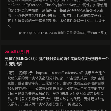
mnAttribute的Storage、ThisKey和OtherKey三个属性。如果使用
的是实体类的字段而非属性的话，甚至连Storage属性都可以省
略。不管是建立怎样的映射关系，最根本的目的就是想要获取与
某个对象关联的一些其他的对象。比如我们获取一个C...
阅读全
文
posted @ 2010-12-02 23:45 光脚丫思考
阅读(532)
评论(0)
推荐(1)
2010年12月1日
光脚丫学LINQ(033)：建立映射关系的两个实体类必须分别包含一个
主键列成员
摘要： 视频演示：http://u.115.com/file/f2cb57bffb演示重点建立
映射关系的两个实体类必须分别包含一个主键列成员，比如主键
属性，或者主键字段。正常情况下，主键列成员应该是映射到数
据表的主键列上。如果在对象关系设计器中将两个实体类的主键
列成员修改为普通成员的话，虽然DBML文件仍然保留着映射关
系，但对象关系设计器不会生成建立映射的代码。另外建立映射
关系时，只要求两个实体类都分别具...
阅读全文