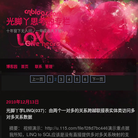
光脚丫思考的专栏
十年窗下无人问，一举成名天下知！
博客园
首页
联系
管理
上一页
1
2
3
4
5
6
下一页
2010年12月13日
光脚丫学LINQ(037)：由两个一对多的关系跨越联接表实体类访问多
对多关系数据
摘要： 视频演示：http://u.115.com/file/f28d7bc446演示重点据
我所知，LINQ to SQL应该是没有直接提供多对多关系映射的支