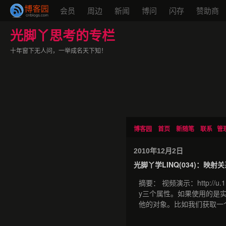
会员
周边
新闻
博问
闪存
赞助商
光脚丫思考的专栏
十年窗下无人问，一举成名天下知！
博客园
首页
新随笔
联系
管
2010年12月2日
光脚丫学LINQ(034)：映射
摘要： 视频演示：http://u.
y三个属性。如果使用的是实
他的对象。比如我们获取一个C