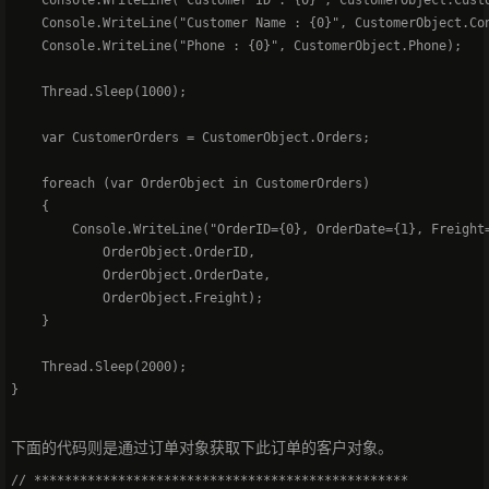
    Console.WriteLine("Customer ID : {0}", CustomerObject.Custo
    Console.WriteLine("Customer Name : {0}", CustomerObject.Con
    Console.WriteLine("Phone : {0}", CustomerObject.Phone);   

    Thread.Sleep(1000);   

    var CustomerOrders = CustomerObject.Orders;   

    foreach (var OrderObject in CustomerOrders)   

    {   

        Console.WriteLine("OrderID={0}, OrderDate={1}, Freight=
            OrderObject.OrderID,   

            OrderObject.OrderDate,   

            OrderObject.Freight);   

    }   

    Thread.Sleep(2000);   

下面的代码则是通过订单对象获取下此订单的客户对象。
// *************************************************   
