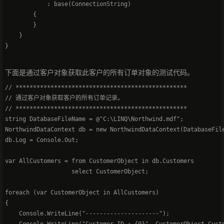
            : base(ConnectionString)   

        {   

        }   

    }   

下面是通过客户对象获取此客户的所有订单对象的测试代码。
// *************************************************   

// 通过客户对象获取客户的所有订单记录。   

// *************************************************   

string DatabaseFileName = @"C:\LINQ\Northwind.mdf";   

NorthwindDataContext db = new NorthwindDataContext(DatabaseFile
db.Log = Console.Out;   

var AllCustomers = from CustomerObject in db.Customers   

                   select CustomerObject;   

foreach (var CustomerObject in AllCustomers)   

{   

    Console.WriteLine("---------------------");   
