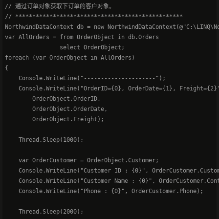
// 通过订单对象获取下订单的客户对象。   

// *************************************************   

NorthwindDataContext db = new NorthwindDataContext(@"C:\LINQ\No
var AllOrders = from OrderObject in db.Orders   

                select OrderObject;   

foreach (var OrderObject in AllOrders)   

{   

    Console.WriteLine("---------------------");   

    Console.WriteLine("OrderID={0}, OrderDate={1}, Freight={2}"
        OrderObject.OrderID,   

        OrderObject.OrderDate,   

        OrderObject.Freight);   

    Thread.Sleep(1000);   

    var OrderCustomer = OrderObject.Customer;   

    Console.WriteLine("Customer ID : {0}", OrderCustomer.Custom
    Console.WriteLine("Customer Name : {0}", OrderCustomer.Cont
    Console.WriteLine("Phone : {0}", OrderCustomer.Phone);   

    Thread.Sleep(2000);   
