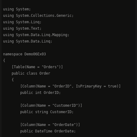
using System;

using System.Collections.Generic;

using System.Linq;

using System.Text;

using System.Data.Linq.Mapping;

using System.Data.Linq;

namespace Demo06Ex03

{

    [Table(Name = "Orders")]

    public class Order

    {

        [Column(Name = "OrderID", IsPrimaryKey = true)]

        public int OrderID;

        [Column(Name = "CustomerID")]

        public string CustomerID;

        [Column(Name = "OrderDate")]

        public DateTime OrderDate;
