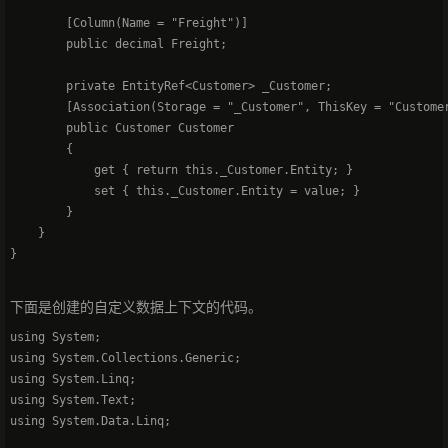
        [Column(Name = "Freight")]

        public decimal Freight;

        private EntityRef<Customer> _Customer;

        [Association(Storage = "_Customer", ThisKey = "Customer
        public Customer Customer

        {

            get { return this._Customer.Entity; }

            set { this._Customer.Entity = value; }

        }

    }

下面是创建的自定义数据上下文的代码。
using System;   

using System.Collections.Generic;   

using System.Linq;   

using System.Text;   

using System.Data.Linq;   
