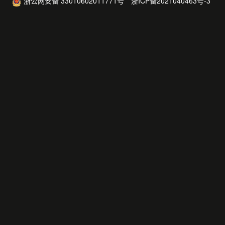
浙公网安备 33010602011771号
浙ICP备2021040463号-3