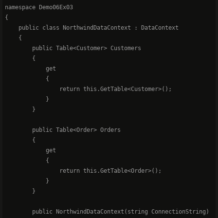
namespace Demo06Ex03   

{   

    public class NorthwindDataContext : DataContext   

    {   

        public Table<Customer> Customers   

        {   

            get  

            {   

                return this.GetTable<Customer>();   

            }   

        }   

        public Table<Order> Orders   

        {   

            get  

            {   

                return this.GetTable<Order>();   

            }   

        }   

        public NorthwindDataContext(string ConnectionString)   