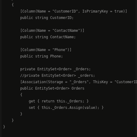
    {

        [Column(Name = "CustomerID", IsPrimaryKey = true)]

        public string CustomerID;

        [Column(Name = "ContactName")]

        public string ContactName;

        [Column(Name = "Phone")]

        public string Phone;

        private EntitySet<Order> _Orders;

        //private EntitySet<Order> _orders;

        [Association(Storage = "_Orders", ThisKey = "CustomerID
        public EntitySet<Order> Orders

        {

            get { return this._Orders; }

            set { this._Orders.Assign(value); }

        }

    }

}
