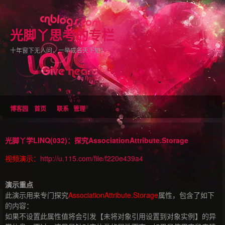
光脚丫思考的专栏
十年窗下无人问，一举成名天下知！
博客园
首页
联系
管理
光脚丫学LINQ(032)：探究AssociationAttribute.Storage
视频演示：
http://u.115.com/file/f220e439a4
演示重点
此演示用来专门探究
AssociationAttribute.Storage
属性，包含了如下
的内容：
如果不设置此属性值将会引发【未将对象引用设置到对象实例】的异