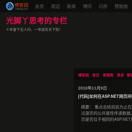
会员
周边
新闻
博问
闪存
赞助商
光脚丫思考的专栏
十年窗下无人问，一举成名天下知！
博客园
首页
新随笔
联系
管
2010年11月9日
[代码]如何在ASP.NET网页
摘要： 重点总结目前为止在
过源页的公共属性传递数据
页是否位于相同的ASP.NE