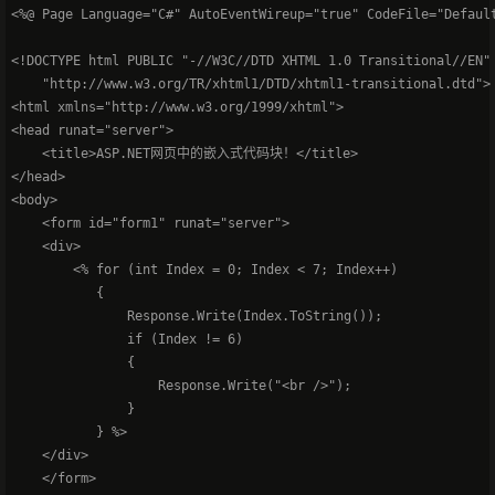
<%@ Page Language="C#" AutoEventWireup="true" CodeFile="Default
<!DOCTYPE html PUBLIC "-//W3C//DTD XHTML 1.0 Transitional//EN"

    "http://www.w3.org/TR/xhtml1/DTD/xhtml1-transitional.dtd">

<html xmlns="http://www.w3.org/1999/xhtml">

<head runat="server">

    <title>ASP.NET网页中的嵌入式代码块！</title>

</head>

<body>

    <form id="form1" runat="server">

    <div>

        <% for (int Index = 0; Index < 7; Index++)

           {

               Response.Write(Index.ToString());

               if (Index != 6)

               {

                   Response.Write("<br />");

               }

           } %>

    </div>

    </form>
