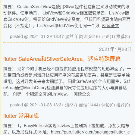
摘要： CustomScrollView是使用Sliver组件创建自定义滚动效果的滚
动组件。使用场景： ListView和GridView相互嵌套场景，ListView嵌
套GridView时，需要给GridView指定高度，但我们希望高度随内容而
变化（不指定），ListView和GridView使用同一个滚
阅读全文
posted @ 2021-01-29 18:47 淡然吖
阅读(5016)
评论(1)
推荐(0)
2021年1月28日
flutter SafeArea和SliverSafeArea，适应特殊屏幕
摘要： 现如今的手机已经不能提供给应用程序规整的矩形界面了，一
些带圆角或者是刘海屏让应用程序的布局更加复杂，甚至是需要单独
适配，这对开发者来来太糟糕了。 因此SafeArea控件应用而生，Saf
eArea通过MediaQuery检测屏幕的尺寸使应用程序的大小与屏幕适
配。 创建一个铺满全屏的ListView，
阅读全文
posted @ 2021-01-28 16:31 淡然吖
阅读(1444)
评论(0)
推荐(0)
flutter 常用ui库
摘要： 1，EasyRefresh实现listview上拉刷新下拉加载，添加头尾布
局，以及加载样式 地址：https://pub.flutter-io.cn/packages/flutter_e