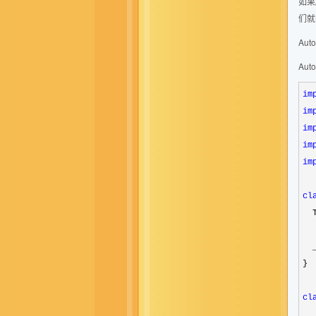
如果
们就
Aut
Aut
im
im
im
im
im
cl
  
  
}

cl