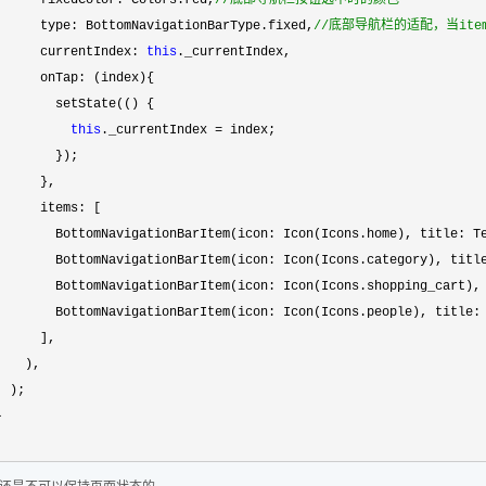
      fixedColor: Colors.red,
//
底部导航栏按钮选中时的颜色
      type: BottomNavigationBarType.fixed,
//
底部导航栏的适配，当ite
      currentIndex: 
this
._currentIndex,

      onTap: (index){

        setState(() {

this
._currentIndex =
 index;

        });

      },

      items: [

        BottomNavigationBarItem(icon: Icon(Icons.home), title: T
        BottomNavigationBarItem(icon: Icon(Icons.category), titl
        BottomNavigationBarItem(icon: Icon(Icons.shopping_cart),
        BottomNavigationBarItem(icon: Icon(Icons.people), title:
      ],

   ),

 );



还是不可以保持页面状态的。