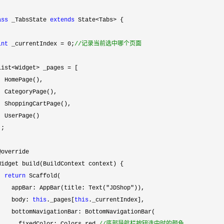
ass
 _TabsState 
extends
 State<Tabs>
 {

int
 _currentIndex = 0;
//
记录当前选中哪个页面
List
<Widget> _pages =
 [

  HomePage(),

  CategoryPage(),

  ShoppingCartPage(),

  UserPage()

;

@override

Widget build(BuildContext context) {

return
 Scaffold(

    appBar: AppBar(title: Text(
"JDShop"
)),

    body: 
this
._pages[
this
._currentIndex],

    bottomNavigationBar: BottomNavigationBar(
