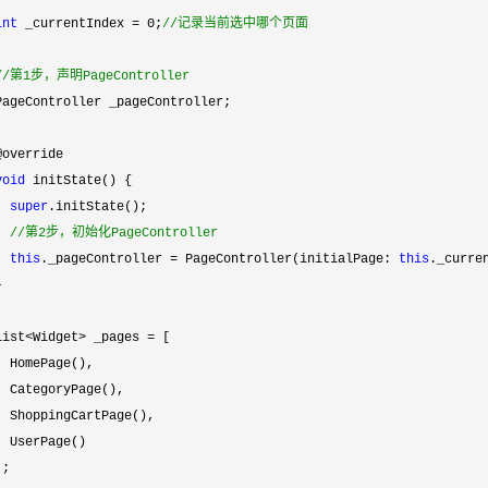
int
 _currentIndex = 0;
//
记录当前选中哪个页面

//
第1步，声明PageController
PageController _pageController;

@override

void
 initState() { 

super
.initState();

//
第2步，初始化PageController
this
._pageController = PageController(initialPage: 
this
._curren


List
<Widget> _pages =
 [

  HomePage(),

  CategoryPage(),

  ShoppingCartPage(),

  UserPage()

;
