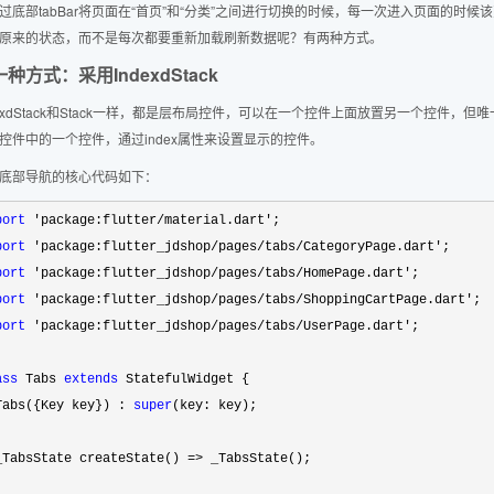
过底部tabBar将页面在“首页”和“分类”之间进行切换的时候，每一次进入页面的时
原来的状态，而不是每次都要重新加载刷新数据呢？有两种方式。
种方式：采用IndexdStack
dexdStack和Stack一样，都是层布局控件，可以在一个控件上面放置另一个控件，但唯一
控件中的一个控件，通过index属性来设置显示的控件。
底部导航的核心代码如下：
port
 'package:flutter/material.dart'
port
 'package:flutter_jdshop/pages/tabs/CategoryPage.dart'
port
 'package:flutter_jdshop/pages/tabs/HomePage.dart'
port
 'package:flutter_jdshop/pages/tabs/ShoppingCartPage.dart'
port
 'package:flutter_jdshop/pages/tabs/UserPage.dart'
;

ass
 Tabs 
extends
 StatefulWidget {

Tabs({Key key}) : 
super
(key: key);

_TabsState createState() 
=>
 _TabsState();
