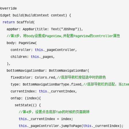
@override

Widget build(BuildContext context) {

return
 Scaffold(

    appBar: AppBar(title: Text(
"JDShop"
)),

//
第3步，将body设置成PageView,并配置PageView的controller属性
    body: PageView(

      controller: 
this
._pageController,

      children: 
this
._pages,

   ),

    bottomNavigationBar: BottomNavigationBar(

      fixedColor: Colors.red,
//
底部导航栏按钮选中时的颜色
      type: BottomNavigationBarType.fixed,
//
底部导航栏的适配，当ite
      currentIndex: 
this
._currentIndex,

      onTap: (index){

        setState(() {

//
第4步，设置点击底部Tab的时候的页面跳转
this
._currentIndex =
 index;

this
._pageController.jumpToPage(
this
._currentIndex);
