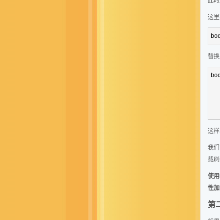
这里
bo
替换
bo
  
  
  
这样
我们
载刷
使用
性加
第二