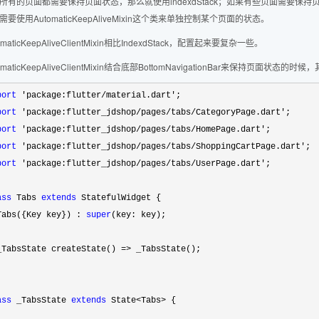
所有的页面都需要保持页面状态，那么就使用indexdStack；如果有些页面需要保
需要使用AutomaticKeepAliveMixin这个类来单独控制某个页面的状态。
omaticKeepAliveClientMixin相比IndexdStack，配置起来要复杂一些。
omaticKeepAliveClientMixin结合底部BottomNavigationBar来保持页面状态
port
 'package:flutter/material.dart'
port
 'package:flutter_jdshop/pages/tabs/CategoryPage.dart'
port
 'package:flutter_jdshop/pages/tabs/HomePage.dart'
port
 'package:flutter_jdshop/pages/tabs/ShoppingCartPage.dart'
port
 'package:flutter_jdshop/pages/tabs/UserPage.dart'
;

ass
 Tabs 
extends
 StatefulWidget {

Tabs({Key key}) : 
super
(key: key);

_TabsState createState() 
=>
 _TabsState();

ass
 _TabsState 
extends
 State<Tabs>
 {
