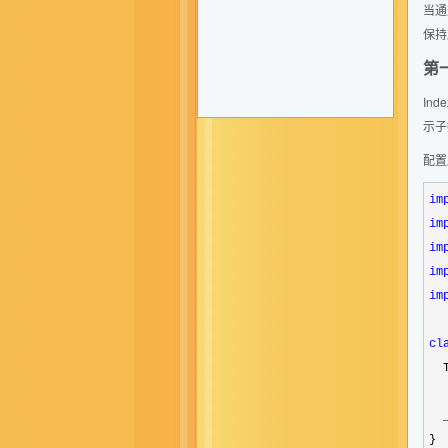
当通
保持
第一
In
示子
配置
im
im
im
im
im
cl
  
  
}
