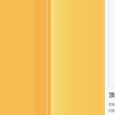
顶
实际
们经