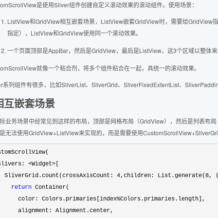
stomScrollView是使用Sliver组件创建自定义滚动效果的滚动组件。使用场景：
ListView和GridView相互嵌套场景，ListView嵌套GridView时，需要给Gr
指定），ListView和GridView使用同一个滚动效果。
一个页面顶部是AppBar，然后是GridView，最后是ListView，这3个区域以整体
stomScrollView就像一个粘合剂，将多个组件粘合在一起，具统一的滚动效果。
ver系列组件有很多，比如SliverList、SliverGrid、SliverFixedExtentList、SliverPadd
相互嵌套场景
际业务场景中经常见到这样的布局，顶部是网格布局（GridView），然后是列表布局（
无法使用GridView+ListView来实现的，而是需要使用CustomScrollView+SliverG
stomScrollView(

slivers: 
<Widget>
[

  SliverGrid.count(crossAxisCount: 
4,children: List.generate(8
, 
return
 Container(

      color: Colors.primaries[index
%
Colors.primaries.length],

      alignment: Alignment.center,
