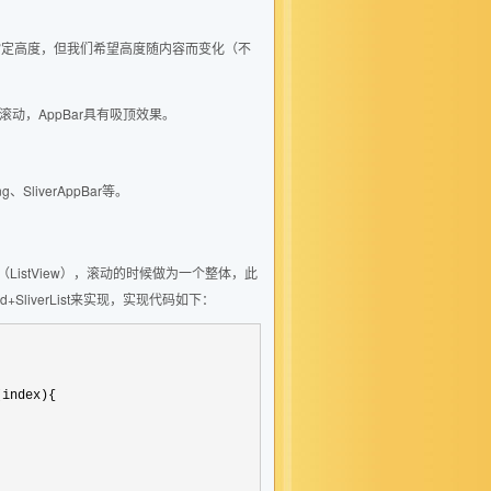
idView指定高度，但我们希望高度随内容而变化（不
来滚动，AppBar具有吸顶效果。
ing、SliverAppBar等。
ListView），滚动的时候做为一个整体，此
rid+SliverList来实现，实现代码如下：
(index){
