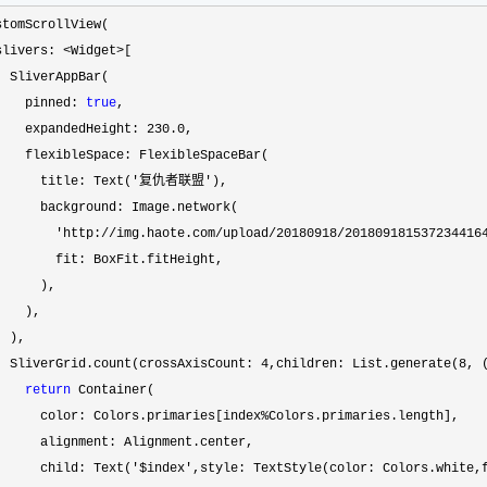
stomScrollView(

slivers: 
<Widget>
[

  SliverAppBar(

    pinned: 
true
,

    expandedHeight: 
230.0
,

    flexibleSpace: FlexibleSpaceBar(

      title: Text(
'复仇者联盟'
),

      background: Image.network(

'http://img.haote.com/upload/20180918/201809181537234416
        fit: BoxFit.fitHeight,

      ),

   ),

 ),

  SliverGrid.count(crossAxisCount: 
4,children: List.generate(8
, 
return
 Container(

      color: Colors.primaries[index
%
Colors.primaries.length],

      alignment: Alignment.center,

      child: Text(
'$index',style: TextStyle(color: Colors.white,