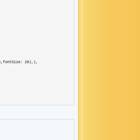


e,fontSize: 20
),),
