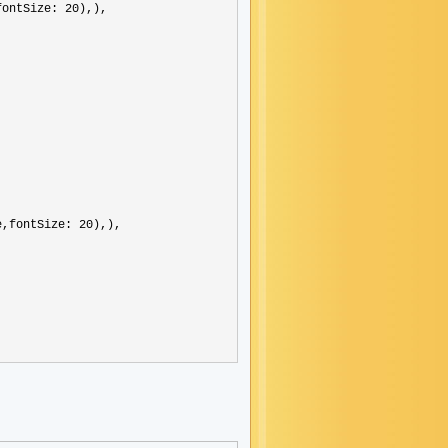
fontSize: 20
),),



e,fontSize: 20
),),
