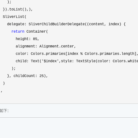
   );

  }).toList(),),

  SliverList(

    delegate: SliverChildBuilderDelegate((content, index) {

return
 Container(

        height: 
85
,

        alignment: Alignment.center,

        color: Colors.primaries[index 
%
 Colors.primaries.length],
        child: Text(
'$index',style: TextStyle(color: Colors.whit
      );

    }, childCount: 
25
),

 )

,

如下：