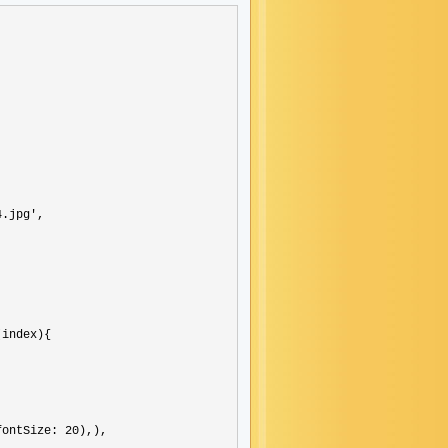
4.jpg'
,

(index){

fontSize: 20
),),
