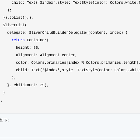
      child: Text(
'$index',style: TextStyle(color: Colors.white,
   );

  }).toList(),),

  SliverList(

    delegate: SliverChildBuilderDelegate((content, index) {

return
 Container(

        height: 
85
,

        alignment: Alignment.center,

        color: Colors.primaries[index 
%
 Colors.primaries.length],
        child: Text(
'$index',style: TextStyle(color: Colors.whit
      );

    }, childCount: 
25
),

 )

,

如下：