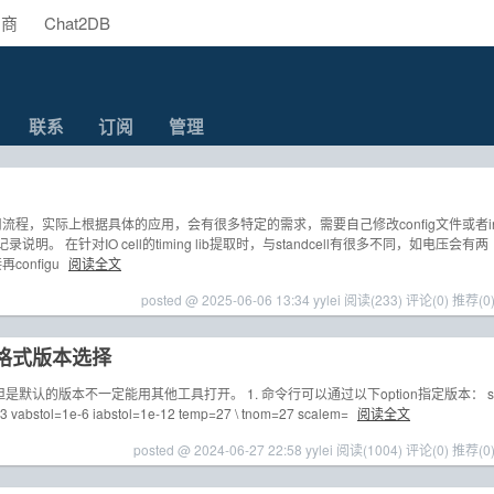
助商
Chat2DB
联系
订阅
管理
）
流程，实际上根据具体的应用，会有很多特定的需求，需要自己修改config文件或者i
。 在针对IO cell的timing lib提取时，与standcell有很多不同，如电压会有两
configu
阅读全文
posted @ 2025-06-06 13:34 yylei
阅读(233)
评论(0)
推荐(0
db格式版本选择
b，但是默认的版本不一定能用其他工具打开。 1. 命令行可以通过以下option指定版本： s
e-3 vabstol=1e-6 iabstol=1e-12 temp=27 \ tnom=27 scalem=
阅读全文
posted @ 2024-06-27 22:58 yylei
阅读(1004)
评论(0)
推荐(0