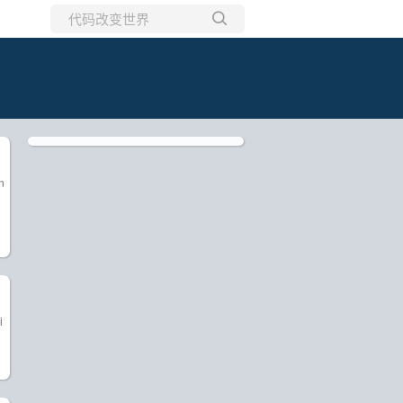
所有博客
当前博客
n
)
i
)