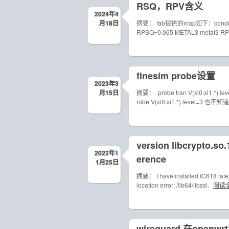
RSQ，RPV含义
2024年4
月18日
摘要： fab提供的map如下：conducting
RPSQ=0.065 METAL3 metal3 R
finesim probe设置
2023年3
月15日
摘要： .probe tran V(xi0.xi
robe V(xi0.xi1.*) level=3 
version libcrypto.so.1
2022年1
erence
1月25日
摘要： I have installed IC618 latest v
location error: /lib64/libssl.
阅读
wireguard 在open