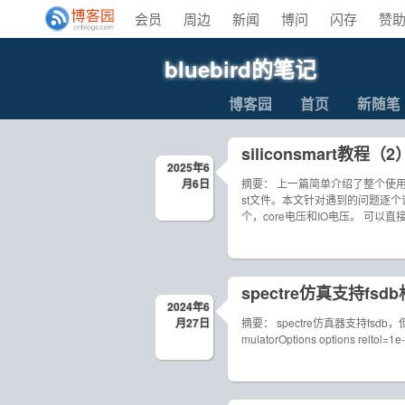
会员
周边
新闻
博问
闪存
赞
bluebird的笔记
博客园
首页
新随笔
siliconsmart教程（2
2025年6
月6日
摘要： 上一篇简单介绍了整个使用
st文件。本文针对遇到的问题逐个记录说明
个，core电压和IO电压。 可以直接再
spectre仿真支持fs
2024年6
月27日
摘要： spectre仿真器支持fsd
mulatorOptions options reltol=1