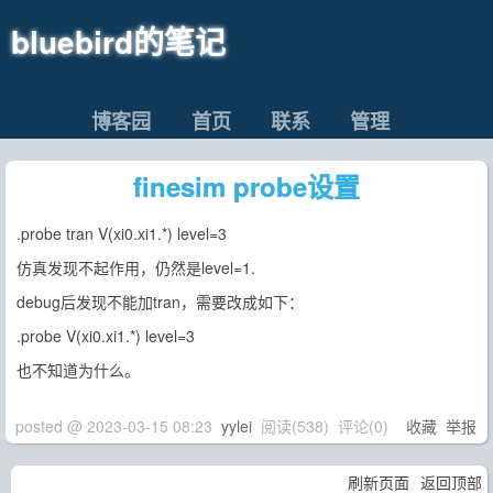
bluebird的笔记
博客园
首页
联系
管理
finesim probe设置
.probe tran V(xi0.xi1.*) level=3
仿真发现不起作用，仍然是level=1.
debug后发现不能加tran，需要改成如下：
.probe V(xi0.xi1.*) level=3
也不知道为什么。
posted @
2023-03-15 08:23
yylei
阅读(
538
) 评论(
0
)
收藏
举报
刷新页面
返回顶部