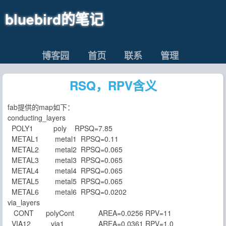
bluebird的笔记
博客园
首页
联系
管理
RSQ，RPV含义
fab提供的map如下：
conducting_layers
POLY1 poly RPSQ=7.85
METAL1 metal1 RPSQ=0.11
METAL2 metal2 RPSQ=0.065
METAL3 metal3 RPSQ=0.065
METAL4 metal4 RPSQ=0.065
METAL5 metal5 RPSQ=0.065
METAL6 metal6 RPSQ=0.0202
via_layers
CONT polyCont AREA=0.0256 RPV=11
VIA12 via1 AREA=0.0361 RPV=1.0