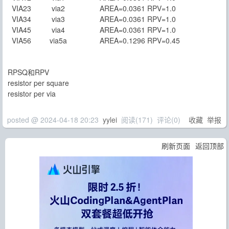
VIA23 via2 AREA=0.0361 RPV=1.0
VIA34 via3 AREA=0.0361 RPV=1.0
VIA45 via4 AREA=0.0361 RPV=1.0
VIA56 via5a AREA=0.1296 RPV=0.45
RPSQ和RPV
resistor per square
resistor per via
posted @
2024-04-18 20:23
yylei
阅读(
171
) 评论(
0
)
收藏
举报
刷新页面
返回顶部