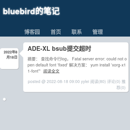
bluebird的笔记
博客园
首页
联系
管理
ADE-XL bsub提交超时
2022年8
月18日
摘要： 查找命令行log， Fatal server error: could not o
pen default font 'fixed' 解决方案： yum install 'xorg-x1
1-font*'
阅读全文
posted @ 2022-08-18 09:00 yylei
阅读(80)
评论(0)
推
荐(0)