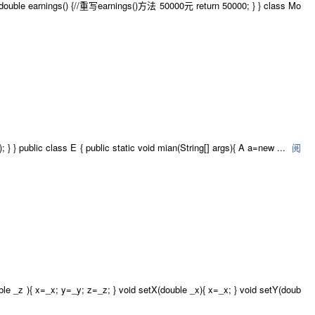
 double earnings() {//重写earnings()方法 50000元 return 50000; } } class Mo
); } } public class E { public static void mian(String[] args){ A a=new ...
阅
x=_x; y=_y; z=_z; } void setX(double _x){ x=_x; } void setY(doub