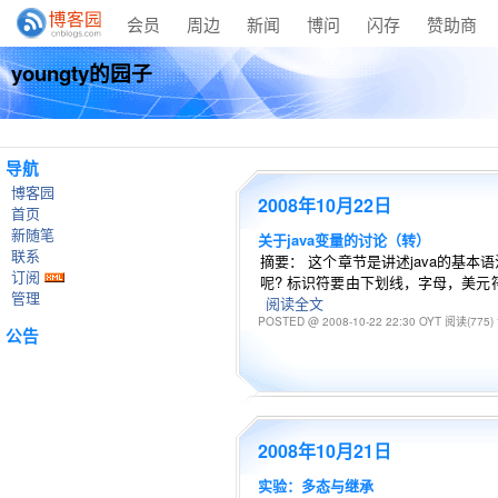
会员
周边
新闻
博问
闪存
赞助商
youngty的园子
导航
博客园
2008年10月22日
首页
新随笔
关于java变量的讨论（转）
联系
摘要： 这个章节是讲述java的基本
订阅
呢? 标识符要由下划线，字母，美元符
管理
阅读全文
POSTED @ 2008-10-22 22:30 OYT
阅读(775)
公告
2008年10月21日
实验：多态与继承