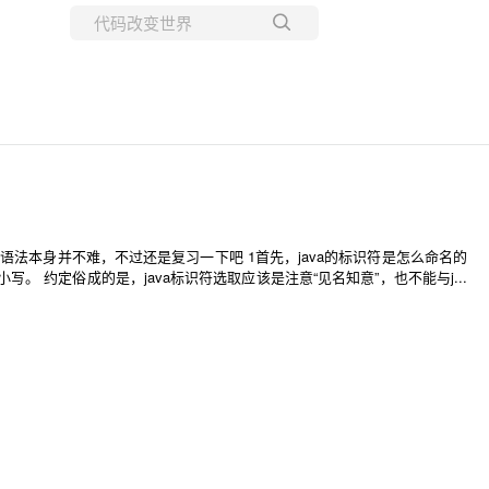
所有博客
当前博客
其语法本身并不难，不过还是复习一下吧 1首先，java的标识符是怎么命名的
。 约定俗成的是，java标识符选取应该是注意“见名知意”，也不能与j...