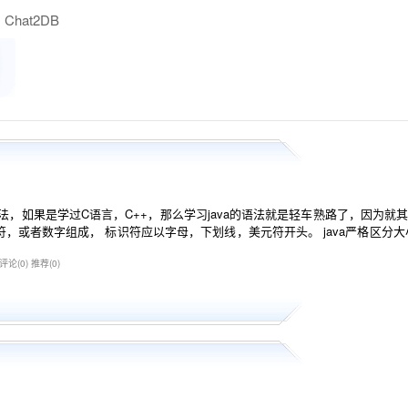
Chat2DB
语法，如果是学过C语言，C++，那么学习java的语法就是轻车熟路了，因为就
，或者数字组成， 标识符应以字母，下划线，美元符开头。 java严格区分大小写
评论(0)
推荐(0)