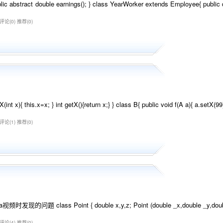
c abstract double earnings(); } class YearWorker extends Employee{ public
评论(0)
推荐(0)
nt x){ this.x=x; } int getX(){return x;} } class B{ public void f(A a){ a.setX(99
评论(1)
推荐(0)
lass Point { double x,y,z; Point (double _x,double _y,double _z ){ 
评论(4)
推荐(0)