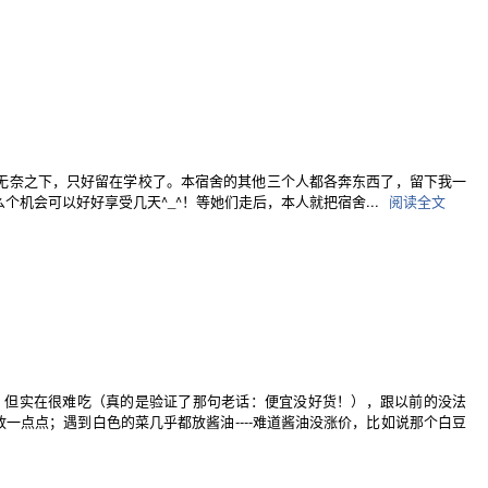
所以无奈之下，只好留在学校了。本宿舍的其他三个人都各奔东西了，留下我一
机会可以好好享受几天^_^！等她们走后，本人就把宿舍...
阅读全文
碗），但实在很难吃（真的是验证了那句老话：便宜没好货！），跟以前的没法
点点；遇到白色的菜几乎都放酱油----难道酱油没涨价，比如说那个白豆