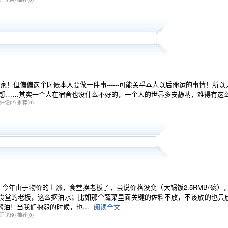
家！但偏偏这个时候本人要做一件事------可能关乎本人以后命运的事情！
想……其实一个人在宿舍也没什么不好的，一个人的世界多安静呐，难得有这么个
评论(2)
推荐(0)
下。 今年由于物价的上涨，食堂换老板了，虽说价格没变（大锅饭2.5RMB/
食堂的老板，这么抠油水；比如那个蔬菜里面关键的佐料不放，不该放的也只放一
油！当我们抱怨的时候，也...
阅读全文
评论(9)
推荐(0)