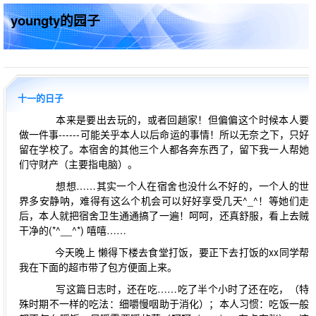
youngty的园子
十一的日子
本来是要出去玩的，或者回趟家！但偏偏这个时候本人要
做一件事------可能关乎本人以后命运的事情！所以无奈之下，只好
留在学校了。本宿舍的其他三个人都各奔东西了，留下我一人帮她
们守财产（主要指电脑）。
想想……其实一个人在宿舍也没什么不好的，一个人的世
界多安静呐，难得有这么个机会可以好好享受几天^_^！等她们走
后，本人就把宿舍卫生通通搞了一遍！呵呵，还真舒服，看上去贼
干净的(*^__^*) 嘻嘻……
今天晚上 懒得下楼去食堂打饭，要正下去打饭的xx同学帮
我在下面的超市带了包方便面上来。
写这篇日志时，还在吃……吃了半个小时了还在吃，（特
殊时期不一样的吃法：细嚼慢咽助于消化）；本人习惯：吃饭一般