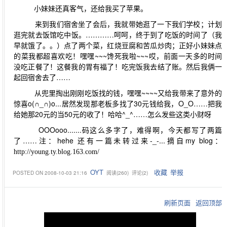
小妹妹还真客气，还给我买了苹果。
来到我们宿舍坐了会后，我就带她逛了一下我们学校；计划
逛完就去饭馆吃中饭。…………呵呵，终于到了吃饭的时间了（我
早就饿了。。）点了两个菜，红烧豆腐和苦瓜炒肉；正好小妹妹点
的菜我都超喜欢吃！嘿嘿~~~馋死我啦~~~哎，前面一天多的时间
没吃正餐了！这餐我的胃有福了！吃完饭我去结了账。然后我俩一
起回宿舍去了……
从兜里掏出刚刚吃饭找的钱，嘿嘿~~~~又给我带来了意外的
惊喜o(∩_∩)o...居然发现那老板多找了30元钱给我，O_O……把我
给她那20元的当50元的收了！哈哈^_^……怎么发些这类小财呀
OOOooo.......码这么多字了，难得啊，今天都写了两篇
了……注：hehe 还有一篇未转过来-_-...摘自my blog：
http://young.ty.blog.163.com/
OYT
收藏
举报
POSTED ON
2008-10-03 21:16
阅读(
260
) 评论(
2
)
刷新页面
返回顶部