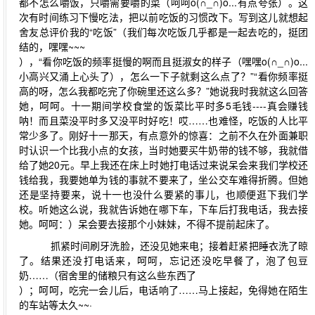
都不怎么嚼饭，只嚼需要嚼的菜（呵呵o(∩_∩)o...有点夸张）。这
次有时间练习下慢吃法，把以前吃饭的习惯改下。写到这儿就想起
舍友总评价我的“吃饭”（我们每次吃饭几乎都是一起去吃的，挺团
结的，嘿嘿~~~
），“看你吃饭的频率挺慢的啊而且挺淑女的样子（嘿嘿o(∩_∩)o...
小高兴又涌上心头了），怎么一下子就剩这么点了？”“看你频率挺
高的呀，怎么我都吃完了你碗里还这么多？”她说我时我就这么回答
她，呵呵。十一期间学校食堂的饭菜比平时多5毛钱----真会赚钱
呐！而且菜没平时多又没平时好吃！哎……也难怪，吃饭的人比平
常少多了。刚好十一那天，有点意外的惊喜：之前不久在外面兼职
时认识一个比我小点的女孩，当时她要买牛奶带的钱不够，我就借
给了她20元。早上我还在床上时她打电话过来说呆会来我们学校还
钱给我，我要她单为钱的事就不要来了，坐公交车难得折腾。但她
还是坚持要来，说十一也没什么要紧的事儿，也顺便逛下我们学
校。听她这么说，我就告诉她在哪下车，下车后打我电话，我去接
她。呵呵：）呆会要去接那个小妹妹，不得不提前起床了。
抓紧时间刷牙洗脸，还没见她来电；接着赶紧把睡衣洗了晾
了。结果还没打电话来，呵呵，忘记还没吃早餐了，泡了包豆
奶……（宿舍里的储粮只有这么些东西了
）；呵呵，吃完一会儿后，电话响了……马上接起，免得她在陌生
的车站等太久~~·