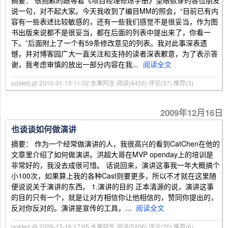
摘要： 很抱歉的跟等着《项目经理修炼手册》望眼欲穿的各位朋友
说一句，对不起大家。今天我收到了编目MM的照会，“目前已有内
容有一些表述比较敏感的，还有一些我们感觉不是很妥当，作为图
书出版来说都不是很妥当，都在后面的列表中提出来了，你看一
下。”后面附上了一个有59条修改意见的列表。我对此事深表遗
憾，并对博客园广大一直关注和支持的读者深表歉意，为了表示答
谢，我考虑审慎的放出一部分内容在我...
阅读全文
posted @ 2010-01-15 11:02 水果阿生
阅读(4456)
评论(37)
推荐(3)
2009年12月16日
也谈谈如何做演讲
摘要： 作为一个经常做演讲的人，我很高兴的看到CatChen在他的
文章里介绍了如何做演讲。洪超大哥在MVP openday上的培训是
非常好的，我没去成很可惜。 话说回来，演讲这事我一年大概搞个
小100次，如果算上我的各种Cast则要更多，所以不才就在这里随
便说说关于演讲的东西。 1.演讲的目的 正本清源的说，演讲这事
的目的只有一个，就是让对方相信你让他相信的，赞同你提出的，
反对你反对的。演讲是宣传的工具，...
阅读全文
posted @ 2009-12-16 17:05 水果阿生
阅读(5206)
评论(20)
推荐(6)