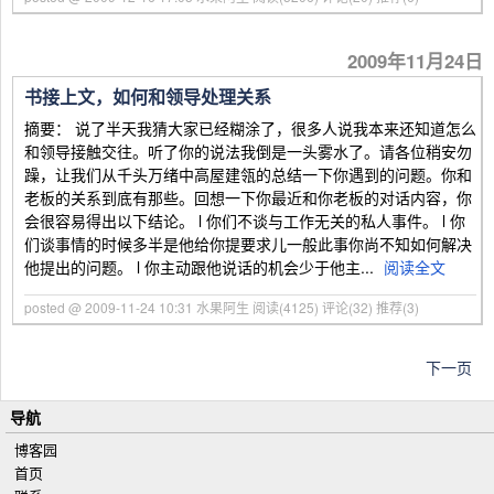
2009年11月24日
书接上文，如何和领导处理关系
摘要： 说了半天我猜大家已经糊涂了，很多人说我本来还知道怎么
和领导接触交往。听了你的说法我倒是一头雾水了。请各位稍安勿
躁，让我们从千头万绪中高屋建瓴的总结一下你遇到的问题。你和
老板的关系到底有那些。回想一下你最近和你老板的对话内容，你
会很容易得出以下结论。 l 你们不谈与工作无关的私人事件。 l 你
们谈事情的时候多半是他给你提要求儿一般此事你尚不知如何解决
他提出的问题。 l 你主动跟他说话的机会少于他主...
阅读全文
posted @ 2009-11-24 10:31 水果阿生
阅读(4125)
评论(32)
推荐(3)
下一页
导航
博客园
首页