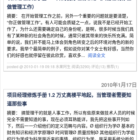
做管理工作）
摘要： 在开始管理工作之前，另外一个重要的问题就是要清楚，
“你正做管理工作”。有人可能会质疑之一点，说我不是已经开始工
作了，为什么还需要确定自己的身份呢，是啊，很多时候当我们具
有了某种新的社会角色的时候，通常只被其带来的快乐所充满。简
单的说，我们并不能马上体会到角色转变之后的环境对角色的新的
要求。我举个最简单的例子，假如说你对某个女士有好感，当然你
们的好感也就停留在彼此欣赏，喜欢多...
阅读全文
posted @ 2010-01-19 09:18 水果阿生
阅读(3290)
评论(13)
推荐(1)
2010年1月17日
项目经理修炼手册 1.2 万丈高楼平地起，当管理者需要知
道那些事
摘要： 搞管理干的就是人事工作，所以有些原来做技术人员的时候
完全不需要知道的事，现在必须耳熟能详，我先把这些事开列如
下，然后一一介绍他们的定义范畴与内容。Ø 组织行为学Ø 基本的
财务知识和经济学原理Ø 时间管理Ø 质量控制Ø 其他组织行为学组
织行为学成为科学是近来的事情，组织行为学，是采用系统分析的