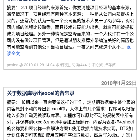
摘要： 2.1 项目经理的来源首先，你要清楚项目经理的基本来源，
通常情况下，项目经理有两种基本来源：一种是从公司内部提拔上
来的。通常我们认为一般一个公司里的技术人员干了3到5年，对公
司内部的流程比较熟悉，而且技术过硬能力出色，就有可能被提拔
成为项目经理。另外一种情况是空降而来的，一个人也许在一个公
司内没有做过项目管理，但是通过朋友推荐外带编造美好的简历也
有可能空降到其他公司当项目经理。一夜之间完成这个从小...
阅
读全文
posted @ 2010-01-29 14:04 水果阿生
阅读(4441)
评论(6)
推荐(5)
2010年1月22日
关于数据库导出excel的备忘录
摘要： 长期以来一直需要做这样的工作，定期把数据库中某个表的
内容原封不动的导出到excel中，大体上有几个需求1.程序可以根据
输入参数自动更换读取库表。2.程序可以原封不动的复制表中所有
列，并保存到excel3.sheet中要加上标题行，内容为表名称4.sheet
的名称要和表名称一样解决方案1.使用数据库端技术实现，DTS加
计划任务即可实现2.使用应用程序读取数据，然后写入dts。方案1