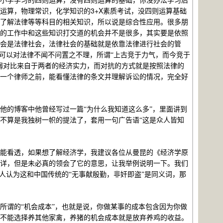
小学学习的四则运算，没有四则运算的基础，你没办法学习后
3+X
运算，物理常识，化学知识的
素质考试，没四则运算基础
了解法律等等科目的相关知识，所以说是综合性应用。很多朋
的工作中和这些知识打交道的机会并不是很多，其实要是依照
会是法律社会，法律社会的基础就是依靠法律进行社会的管
可以对法律不闻不问置之不理，所谓“上古竞于力气，而今竞于
弱对比来自于两者的经济实力，而对抗的方式就是按照法律的
一个律师之前，能看懂法律的条文并理解诉讼的情况，完全好
他的博客中他曾经写过一篇“为什么我知道这么多”，里面讲到
不算是我独树一帜的提法了，套用一句广告语“这是众人皆知
能看透，如果想了解经济学，我建议各位从曼昆的《经济学原
详，但是未必真的领会了它的意思，让我举例说明一下。我们
人认为这和中国传统的“无事献殷勤，非奸即盗”是同义词，那
所谓的“机会成本”，也就是说，你做某事的成本包含因为你做
不能选择养其他家禽，养猪的机会成本就是放弃养鸡的收益。