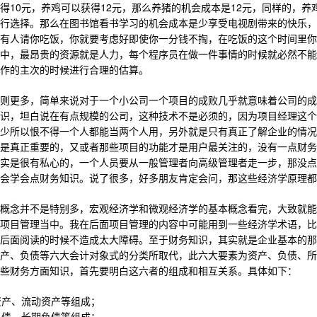
10
12
12
得
元，养鸡可以获得
元，那么养猪的机会成本是
元，同样的，养
行选择。那么在图书馆看书学习的机会成本是少享受电视剧带来的快乐，
有人请你吃饭，你就要考虑好即使你一分钱不掏，在吃饭的这个时间里你
中，最昂贵的资源就是人力，每个程序员在做一件事情的时候就必然不能
作的主次的时候进行合理的估算。
则更多，简单来说对于一个小公司一个项目的成败几乎就意味着公司的成
识，坦白说在有点规模的公司，这种技术不是必须的，因为项目经理这个
少所以恨不得一个人都能当两个人用，另外就是只有真正了解企业的情况
是真正重要的，又或者那些项目的功能才是用户最关注的，没有一点财务
实是很有私心的，一个人员要从一般管理者向高级管理者走一步，那没点
机会学会点财务知识。说了很多，好多朋友肯定会问，那这些经济学原理都
概念并不是特别多，宏观经济学和微观经济学的基本概念看完，大致就能
项目管理当中。我在后面项目管理的内容中可能用到一些经济学术语，比
后面阅读的时候不造成太大障碍。至于财务知识，其实就是企业基本的那
产、负债等六大会计对象式的分类所取代，此六大要素为资产、负债、所
些财务方面知识，首先要明白这六者的组成和相互关系。具体如下：
资产、流动资产等组成；