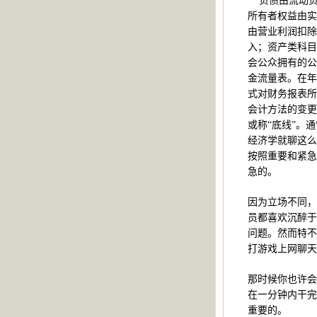
负债由流动
所有者权益由实
由营业利润扣除
入；资产类科目
会公众拥有的公
金流量表。在年
式对财务报表所
会计方法的变更
或称“底线”。
经济学就聊这么
按照重要和紧急
急的。
因为立场不同，
员都喜欢沉醉于
问题。然而特不
打游戏上网聊天
那时候你也许会
在一分钟内干完
重要的。