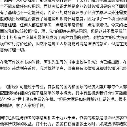
，如果有人不是理解，那么我可以打这样一个比方，经济学原理类似我们
全不能去做任何应用题，而财务知识尤其是企业的财务知识是综合了四则
有了基础也不一定能答对，而企业的财务管理除了经济学原理以外还需要
般的项目经理是否需要了解这些知识持怀疑态度，因为似乎一个项目经理
项目经理，任何人都应该学习一点经济学常识和一点法律知识。今天的社
面说我们应该按照“情、理、法”的顺序来解决问题，但是这并不表示我们
社会上的所有冲突其实最终都成为了两种力量的对抗，对抗双方的实力强
境中进行讨价还价，固然不是每个人都能随时清楚法律的意义，但是在找
替你打理一切。
在我写作这本书的时候，阿朱先生写的《走出软件作坊》也已经出版，在
财经》赫然列在首位，我才恍然明白，原来具有法律知识和财务知识已经
，《财经》可能过于专业，其叙说的国内和国际的经济大势并非每个人都
配图读物详细的介绍了经济学的基本概念，其中有些概念我们也许耳熟能
济学名言“世上没有免费的午餐。”但是大家是如何理解这句话的呢，很多
的嘴短，拿了人家的手短。
国特色但是与作者的本意却相差十万八千里，作者的本意是讨论经济学中
他事所获得的收益，打个比方，农民在获得更多土地时，如果选择养猪就