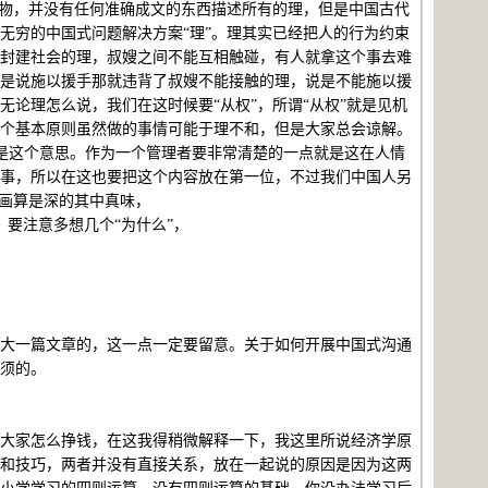
产物，并没有任何准确成文的东西描述所有的理，但是中国古代
无穷的中国式问题解决方案“理”。理其实已经把人的行为约束
封建社会的理，叔嫂之间不能互相触碰，有人就拿这个事去难
是说施以援手那就违背了叔嫂不能接触的理，说是不能施以援
论理怎么说，我们在这时候要“从权”，所谓“从权”就是见机
个基本原则虽然做的事情可能于理不和，但是大家总会谅解。
也是这个意思。作为一个管理者要非常清楚的一点就是这在人情
事，所以在这也要把这个内容放在第一位，不过我们中国人另
漫画算是深的其中真味，
要注意多想几个“为什么”，
大一篇文章的，这一点一定要留意。关于如何开展中国式沟通
须的。
大家怎么挣钱，在这我得稍微解释一下，我这里所说经济学原
和技巧，两者并没有直接关系，放在一起说的原因是因为这两