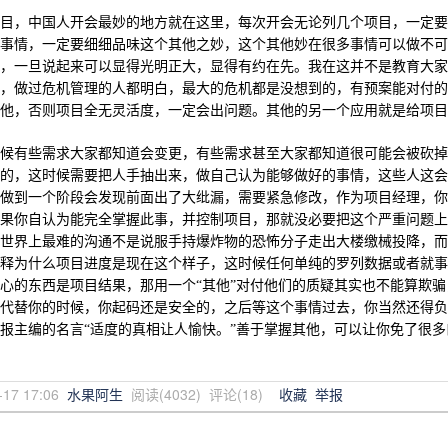
目，中国人开会最妙的地方就在这里，每次开会无论列几个项目，一定要
事情，一定要细细品味这个其他之妙，这个其他妙在很多事情可以做不可
，一旦说起来可以显得光明正大，显得有约在先。我在这并不是教育大家
，做过危机管理的人都明白，最大的危机都是没想到的，有预案能对付的
他，否则项目全无灵活度，一定会出问题。其他的另一个应用就是给项目
候有些需求大家都知道会变更，有些需求甚至大家都知道很可能会被砍掉
的，这时候需要把人手抽出来，做自己认为能够做好的事情，这些人这会
做到一个阶段会发现前面出了大纰漏，需要紧急修改，作为项目经理，你
果你自认为能完全掌握此事，并控制项目，那就没必要把这个严重问题上
世界上最难的沟通不是说服手持爆炸物的恐怖分子走出大楼缴械投降，而
释为什么项目进度是现在这个样子，这时候任何单纯的罗列数据或者就事
心的东西是项目结果，那用一个“其他”对付他们的质疑其实也不能算欺骗
代替你的时候，你起码还是安全的，之后等这个事情过去，你当然还得负
报主编的名言“适度的真相让人愉快。”善于掌握其他，可以让你免了很
-17 17:06
水果阿生
阅读(
4032
) 评论(
18
)
收藏
举报