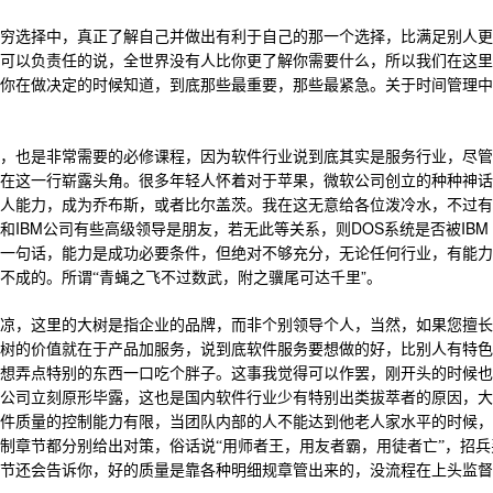
穷选择中，真正了解自己并做出有利于自己的那一个选择，比满足别人更
可以负责任的说，全世界没有人比你更了解你需要什么，所以我们在这里
你在做决定的时候知道，到底那些最重要，那些最紧急。关于时间管理中
，也是非常需要的必修课程，因为软件行业说到底其实是服务行业，尽管
在这一行崭露头角。很多年轻人怀着对于苹果，微软公司创立的种种神话
人能力，成为乔布斯，或者比尔盖茨。我在这无意给各位泼冷水，不过有
IBM
DOS
IBM
和
公司有些高级领导是朋友，若无此等关系，则
系统是否被
一句话，能力是成功必要条件，但绝对不够充分，无论任何行业，有能力
”
不成的。所谓“青蝇之飞不过数武，附之骥尾可达千里
。
凉，这里的大树是指企业的品牌，而非个别领导个人，当然，如果您擅长
树的价值就在于产品加服务，说到底软件服务要想做的好，比别人有特色
想弄点特别的东西一口吃个胖子。这事我觉得可以作罢，刚开头的时候也
公司立刻原形毕露，这也是国内软件行业少有特别出类拔萃者的原因，大
件质量的控制能力有限，当团队内部的人不能达到他老人家水平的时候，
制章节都分别给出对策，俗话说“用师者王，用友者霸，用徒者亡”，招
节还会告诉你，好的质量是靠各种明细规章管出来的，没流程在上头监督