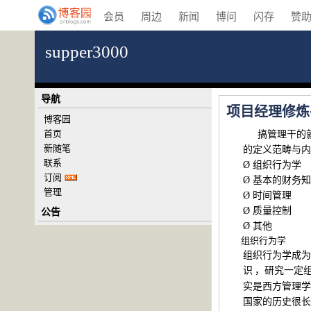
会员
周边
新闻
博问
闪存
赞
supper3000
导航
项目经理修炼
博客园
首页
搞管理干的
新随笔
的定义范畴与内
联系
Ø
组织行为学
订阅
Ø
基本的财务知
管理
Ø
时间管理
公告
Ø
质量控制
Ø
其他
组织行为学
组织行为学成为
识
，研究一定
实是西方管理学
国家的历史很长