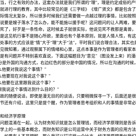
当，行之有效的办法，这套办法就是我们所谓的“理”，理是约定成俗的
就进行理的教育，其中比较常见的是《三字经》《增广贤文》都是包含了
际情况太复杂，所以很多时候我们还需要做一点越过理的事情，比如按照
说要是嫂子落水了怎么办，能不能施以援手呢？这问题问的让人两难，要
死了，好歹是一条性命，这时候孟子就很实际，他说见死不救那是禽兽，无
是这见机行事不是随心所欲，里面也有个基本原则，就是人情人性，有这
处事的方式应该是“情”大于“理”大于“法”，平时我们说合理合法，其实
见微知著，通过观察属下的情绪和心里，这点本事是作为管理者的看家本
是有问题并不特别喜欢直说，下面这幅题目为“意见”（图没发上来）的
分是外国的沟通方式，右边红色的部分是中国的情况，所以在沟通的时候，
么他要对我说这个事情？”
么他要现在对我说这个事？”
么他要在这里跟我说这个事？”
跟我说这个事情达到什么目的？”
故的随便说话，即使是漫无目的的谈话，只要稍微探寻一下，后面还是很
节还有介绍，这里只是提个醒，作为管理者思考组织和人的事情是非常必
和经济学原理
问题混淆在一起，认为财务知识就是怎么管理钱，而经济学原理则是告诉
学上的一些基本概念，而财务知识是公司运营中关于财务方面的应用方法