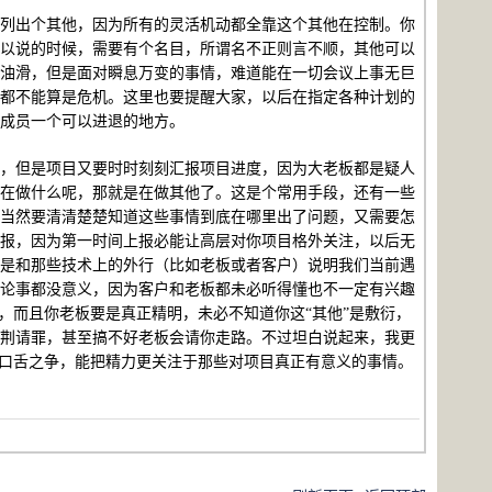
列出个其他，因为所有的灵活机动都全靠这个其他在控制。你
以说的时候，需要有个名目，所谓名不正则言不顺，其他可以
油滑，但是面对瞬息万变的事情，难道能在一切会议上事无巨
都不能算是危机。这里也要提醒大家，以后在指定各种计划的
成员一个可以进退的地方。
，但是项目又要时时刻刻汇报项目进度，因为大老板都是疑人
在做什么呢，那就是在做其他了。这是个常用手段，还有一些
当然要清清楚楚知道这些事情到底在哪里出了问题，又需要怎
报，因为第一时间上报必能让高层对你项目格外关注，以后无
是和那些技术上的外行（比如老板或者客户）说明我们当前遇
论事都没意义，因为客户和老板都未必听得懂也不一定有兴趣
，而且你老板要是真正精明，未必不知道你这“其他”是敷衍，
荆请罪，甚至搞不好老板会请你走路。不过坦白说起来，我更
多口舌之争，能把精力更关注于那些对项目真正有意义的事情。