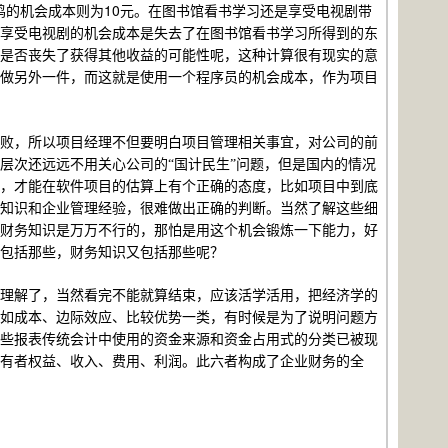
10
鸡的机会成本则为
元。在图书馆看书学习还是享受电视剧带
享受电视剧的机会成本是失去了在图书馆看书学习所得到的东
是否丧失了获得其他收益的可能性呢，这种计算很有现实的意
做另外一件，而这就是使用一个程序员的机会成本，作为项目
败，所以项目经理不但要明白项目管理相关事宜，对公司的前
层次还远远不用关心公司的“国计民生”问题，但是国内的情况
，才能在软件项目的估算上有个正确的态度，比如项目中到底
知识和企业管理经验，很难做出正确的判断。当然了解这些细
财务知识是万万不行的，那怕是用这个机会锻炼一下能力，好
包括那些，财务知识又包括那些呢？
理解了，当然看完不能就算结束，应该活学活用，把经济学的
如成本、边际效应、比较优势一类，有时候是为了说明问题方
些报表传统会计中使用的资金来源和资金占用式的分类已被现
有者权益、收入、费用、利润。此六者构成了企业财务的全