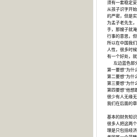
须有一套稳定妥
从孩子识字开始
的严密，但是实
为孟子老先生，
手，那嫂子就淹
行事的意思，但
所以在中国我们
人性，很多时候
有一个好处，就
左边蓝色部
第一要想“为什
第二要想“为什
第三要想“为什
第四要想“他想
很少有人无缘无
我们在后面的章
基本的财务知识
很多人把这两个
理是只包括经济