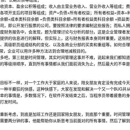
负债、长期负债等组成；
收资本、盈余公积等组成；收入由主营业务收入、营业外收入等组成；费
=
+
=
+
各项开支后的项目等组成；资产
负债
所有者权益；所有者权益
资本
+
=
+
+
余额
成本类科目余额
负债类科目余额
所有者权益类科目余额
损益类
司，即公开发行股票的公司，要按照法律的要求编制这些报告；而私人拥
度财务报告中，会发现，题为管理讨论与分析的部分。这是企业管理者发
提供的信息进行的解释，但实际上，这与财务报表本身同样重要。这些附
、高级职员组成结构的变化、以及各商业分部的买卖和重组等。如何合理
通常，企业可以用许多种方法达到合理地减税目的。
多吧，第三就是时间管理，其实时间管理这事并不难，说起来我们都知道
的等级排顺序，直到所有事情都从我们面前消失为止，然后最大的不幸是
目标不一样，对一个工作大于家庭的人来说，陪女朋友肯定没有完成今天
BUG
一种半癫狂的快感，这种快感下，大家在发现和解决一个又一个
并
幸的事情是，多数情况下，在软件开发结束之后，当程序员带着疲惫的身
打发时间。
重新考虑，到底是加班工作还是回家陪女朋友，到底那个重要。时间管理
需要两分钟的事，他能帮助你从新思考当前面对的所有事情，然后了解到