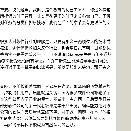
重要。说到这里，我似乎是个极端的利己主义者，你这么看也
所提倡的时间管理，其实是花更多的时间来关心你自己，了解
对任务的分类和排序技巧，我们在后面的章节会有更详细的交
很多人对软件行业的理解是，只要有那么一两项过人的技术或
描述，满怀憧憬的加入这个行业，也希望自己有朝一日能够凭
Bill Gates
些事实还是需要普及一下，且不说
先生是百年不遇的
PC
的
接受恐怕尚有争议。而乔布斯先生也是被董事会开除又
没机遇平庸一辈子的比比皆是，所以要想出人头地，那匹夫之
交际，不单长袖善舞而且容易左右逢源，那么您的飞黄腾达势
，控制的住用户，质量就是关键，国内很多软件公司都犯了单
许这些公司占了行业的便宜，能做出一点东西，日后竞争日益
部分软件公司的第一代老板都是单干户出身，编码能力绝对够
公司的软件产品质量就直线下降。对于这一问题，在本书的招
兵买马章节会告诉你怎么才能找到能帮助你成就事业的风云人
，再好的单兵也不能成为有战斗力的团队。