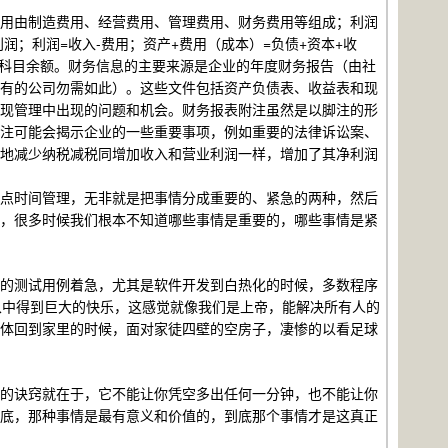
用由制造费用、经营费用、管理费用、财务费用等组成；利润
=
-
+
=
+
+
利润；利润
收入
费用；资产
费用（成本）
负债
资本
收
科目余额。财务信息的主要来源是企业的年度财务报告（由社
有的公司勿需如此）。这些文件包括资产负债表、收益表和现
现管理中出现的问题和机会。财务报表附注虽然是以脚注的形
注可能会揭示企业的一些重要事项，例如重要的法律诉讼案、
地减少纳税减税同增加收入和营业利润一样，增加了其净利润
点时间管理，无非就是把事情分成重要的、紧急的两种，然后
，很多时候我们根本不知道哪些事情是重要的，哪些事情是紧
的测试用例着急，尤其是软件开发到白热化的时候，多数程序
从中得到巨大的快乐，这感觉就像我们是上帝，能解决所有人的
体回到家里的时候，面对家徒四壁的空房子，凄惨的以看足球
的诀窍就在于，它不能让你凭空多出任何一分钟，也不能让你
底，那种事情是最有意义和价值的，到底那个事情才是这真正