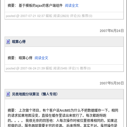
摘要： 基于模板的ajax的客户端组件
阅读全文
posted @ 2007-07-21 02:37 蜈蚣
阅读(2823)
评论(5)
推荐(0)
2007年6月24日
暗算心得
摘要： 暗算心得
阅读全文
posted @ 2007-06-24 21:39 蜈蚣
阅读(549)
评论(1)
推荐(0)
2007年5月30日
另类地图分块算法（懒人专用）
摘要： 上次做个项目，有个客户说ArcIMS为什么不把数据缓存一下，相同
的请求如果地图没变，直接在缓存里读出来就行了。每次都跑呀跑
的。。。。 我很无奈的回答他：人每次操作时候位置很难相同的，如果这
样做的话，服务器就需要无穷的资源。 后来想想，其实不对。虽然操作是