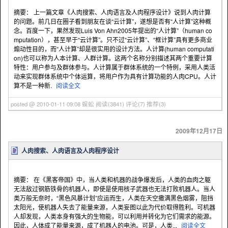
摘要： 上一篇文章《人肉搜索、人肉语言及人肉程序设计》说到人肉计算
的问题。前几日在圈子看到朋友在谈“云计算”，遂想是否有“人计算”这种概
念。百度一下，果然发现Luis Von Ahn2005年提出的“人计算”（human co
mputation），甚至早于“云计算”。只不过“云计算”、“框计算”具有更多商业
煽动性目的，而“人计算”却是很实用的设计方法。人计算(human computati
on)也可以称为人本计算、人群计算。这两个名称分别描述其两个重要计算
特性：用户参与及群体参与。人计算属于群体系统的一个特例，采用人类活
动来实现群体系统中个体运算，将用户作为具有计算功能的人肉CPU。人计
算不是一种新.
阅读全文
posted @ 2010-01-11 09:08 蜈蚣
阅读(3841)
评论(7)
推荐(3)
2009年12月17日
人肉搜索、人肉语言及人肉程序设计
摘要： 在《黑客帝国》中，当人类和机器的战争爆发后，人类的血肉之躯
无法敌过钢筋铁骨的机器人，即使是使用核子武器也无法打败机器人。当人
类万般无奈时，“黑色风暴计划”应运而生，人类在天空撒满黑色烟雾，阻挡
太阳光，使机器人失去了能量来源，人类妄图以此为代价取得胜利。可机器
人却发现，人类本身有强大的生物能，可以利用并转化为它们需求的能源。
因此，人体成了能量来源，成了机器人的电池。可是，人类...
阅读全文