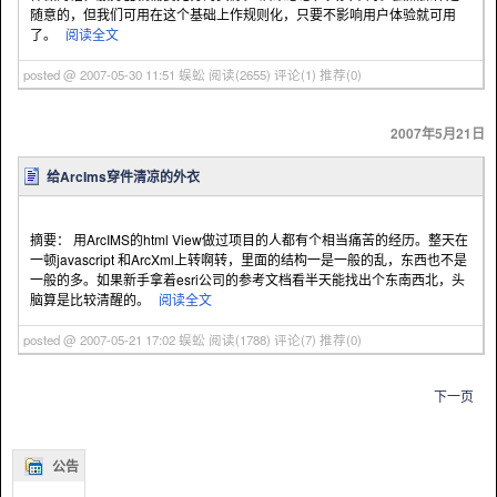
随意的，但我们可用在这个基础上作规则化，只要不影响用户体验就可用
了。
阅读全文
posted @ 2007-05-30 11:51 蜈蚣
阅读(2655)
评论(1)
推荐(0)
2007年5月21日
给ArcIms穿件清凉的外衣
摘要： 用ArcIMS的html View做过项目的人都有个相当痛苦的经历。整天在
一顿javascript 和ArcXml上转啊转，里面的结构一是一般的乱，东西也不是
一般的多。如果新手拿着esri公司的参考文档看半天能找出个东南西北，头
脑算是比较清醒的。
阅读全文
posted @ 2007-05-21 17:02 蜈蚣
阅读(1788)
评论(7)
推荐(0)
下一页
公告