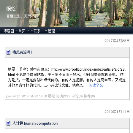
蜈蚣
百足之虫，死而不僵
博客园
::
首页
::
::
联系
::
::
管理
2017年4月22日
痛风有治吗？
摘要： 作者：婷Y头 原文：http://www.proofit.cn/index/index/article/aid/23.
html 小苏是个隐藏吃货，平日里不显山不显水，但碰到美食就现原型。 作
为吃货，一定是要付出点代价的，有的人是肥胖，有的人是高血压，又或是
其他奇奇怪怪的代价……小苏比较悲催，他痛风。
阅读全文
posted @ 2017-04-22 12:58 蜈蚣
阅读(230)
评论(0)
推荐(0)
2010年1月11日
人计算 human computation