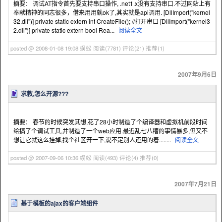
摘要： 调试AT指令首先要支持串口操作, .net1.x没有支持串口.不过网站上有
奉献精神的同志很多，借来用用就ok了,其实就是api调用. [DllImport("kernel
32.dll")] private static extern int CreateFile(); //打开串口 [DllImport("kernel3
2.dll")] private static extern bool Rea...
阅读全文
posted @ 2008-01-08 19:08 蜈蚣
阅读(7781)
评论(21)
推荐(1)
2007年9月6日
求教,怎么开源???
摘要： 春节的时候突发其想,花了28小时制造了个编译器和虚拟机前段时间
给搞了个调试工具,并制造了一个web应用.最近乱七八糟的事情暴多,但又不
想让它就这么挂掉,找个社区开一下,说不定别人还用的着........
阅读全文
posted @ 2007-09-06 10:36 蜈蚣
阅读(493)
评论(4)
推荐(0)
2007年7月21日
基于模板的ajax的客户端组件