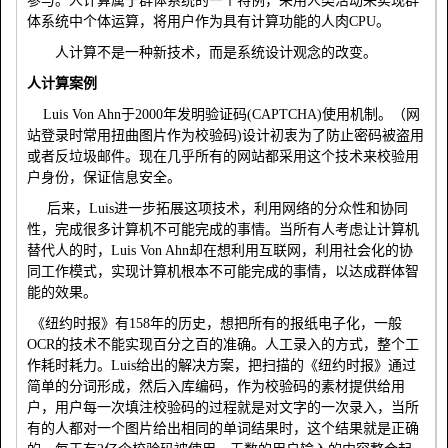
参与。人计算属于群体系统的一个特例，采用人类活动来实现群
体系统中个体运算，将用户作为具有计算功能的人肉
CPU
。
人计算不是一种新技术，而是系统设计观念的改变。
人计算案例
Luis Von Ahn
于
2000
年发明验证码
(CAPTCHA)
使用机制。（网
站登录时常用扭曲图片作为校验码
)
设计初衷为了防止密码被盗用
或者反垃圾邮件。现在几乎所有的网站都采用这个技术来校验用
户身份，保证信息安全。
后来，
Luis
进一步拓展这项技术，利用网络的分众性和协同
性，完成很多计算机不可能完成的事情。当所有人考虑让计算机
替代人的时，
Luis Von Ahn
却在想利用互联网，利用社会化的协
同工作模式，实现计算机根本不可能完成的事情，以达成群体智
能的效果。
《纽约时报》有
158
年的历史，想把所有的报纸电子化，一般
OCR
的技术不能实现百分之百的准确。人工录入的方式，整个工
作耗时耗力。
Luis
给出的解决方案，把扫描的《纽约时报》通过
简单的分词形成，然后入库编码，作为校验码的素材提供给用
户，用户每一次填注校验码的过程就是对文字的一次录入，当所
有的人都对一个图片给出相同的单词结果时，这个结果就是正确