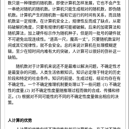
数只是一种理想的随机数，即使计算机怎样发展，它也不会产生
一串绝对随机的随机数。计算机只能生成相对的随机数，即伪随
机数。计算机产生的随机数一般和它运行的时间有关系，而且随
机数呈一定规律。在计算机安全上，规律性反而成了缺点，从密
码破解的角度，只要有规律的都可能被破解。后来的加密算法和
随机算法，加上硬件标示作为随机种子，但是同一批号的硬件就
不可避免出现连续性。“道高一尺，魔高一丈”，只要随机数呈时
间或其它规律性，就不会安全。总的来说计算机在处理模糊逻
辑，至少在短时间内难有大的突破，人计算可以很好的弥补这一
缺陷。
随机数对于计算机来说还不是最难以解决问题，不确定性才
是最复杂的问题。人类生活依赖知识。知识必定限于特定的历史
阶段和特定的社会条件。知识的前提、生成过程、结论均存在有
不确定性。一个不确定推理机制要处理以下一些问题
: (1)
不确定
性的度量
;(2)
对不确定性度量随推理过程而做的合成、传播和修
正。
(3)
根据对不同可能性的不同的不确定性度量做出相应的决
策。
人计算的优势