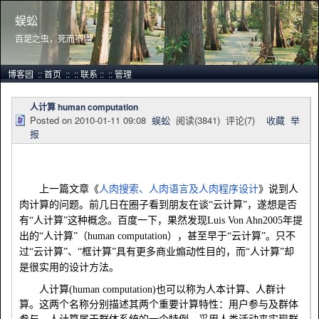
蜈蚣
百足之虫，死而不僵
博客园
::
首页
::
::
联系
::
::
管理
人计算 human computation
Posted on
2010-01-11 09:08
蜈蚣
阅读(
3841
) 评论(
7
)
收藏
举
报
上一篇文章《
人肉搜索、人肉语言及人肉程序设计
》说到人
肉计算的问题。前几日在圈子看到朋友在谈“云计算”，遂想是否
有“人计算”这种概念。百度一下，果然发现
Luis Von Ahn
2005年提
出的“人计算”（
human computation
），甚至早于“云计算”。只不
过“云计算”、“框计算”具有更多商业煽动性目的，而“人计算”却
是很实用的设计方法。
人计算
(human computation)
也可以称为人本计算、人群计
算。这两个名称分别描述其两个重要计算特性：用户参与及群体