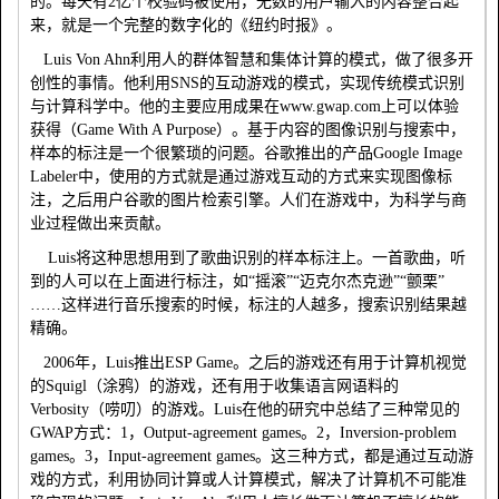
的。每天有
2
亿个校验码被使用，无数的用户输入的内容整合起
来，就是一个完整的数字化的《纽约时报》。
Luis Von Ahn
利用人的群体智慧和集体计算的模式，做了很多开
创性的事情。他利用
SNS
的互动游戏的模式，实现传统模式识别
与计算科学中。他的主要应用成果在
www.gwap.com
上可以体验
获得（
Game With A Purpose
）。基于内容的图像识别与搜索中，
样本的标注是一个很繁琐的问题。谷歌推出的产品
Google Image
Labeler
中，使用的方式就是通过游戏互动的方式来实现图像标
注，之后用户谷歌的图片检索引擎。人们在游戏中，为科学与商
业过程做出来贡献。
Luis
将这种思想用到了歌曲识别的样本标注上。一首歌曲，听
到的人可以在上面进行标注，如“摇滚”“迈克尔杰克逊”“颤栗”
……这样进行音乐搜索的时候，标注的人越多，搜索识别结果越
精确。
2006
年，
Luis
推出
ESP Game
。之后的游戏还有用于计算机视觉
的
Squigl
（涂鸦）的游戏，还有用于收集语言网语料的
Verbosity
（唠叨）的游戏。
Luis
在他的研究中总结了三种常见的
GWAP
方式：
1
，
Output-agreement games
。
2
，
Inversion-problem
games
。
3
，
Input-agreement games
。这三种方式，都是通过互动游
戏的方式，利用协同计算或人计算模式，解决了计算机不可能准