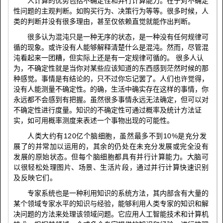
人计算的优势包括不确定性和并行计算能力。在于对不确定
性问题的主观判断。如购买行为、决策行为等等。很多时候，人
类的判断并没有很多理由，甚至仅依赖直觉就能作出判断。
很多认为混沌只是一种无序的状态，是一种没有任何规律可
循的现象。或许没有人能够解释清楚什么是混沌。然而，尽管混
沌看起来一团糟，但实际上还是有一定规律可循的。
很多人认
为，不确定性就是当你对某些应该知道的东西感到茫然时候的那
种感觉。事情是有结论的，只不过你忘记罢了。人们也许觉得，
没有人能测量不确定性。的确，生活中确实存在这样的事情，你
永远都不会感到有把握。虽然很多事情永远无法确定，但可以对
不确定性进行度量。知识的不确定性可通过概率及统计方法证
实，如可用概率测度来表述一个事物出现的可能性。
120
10%
人类大约有
亿个脑细胞，虽然最多不到
是充分发
展了的并常加以运用的，其余的仍处在未充分发展或完全没有
发展的原始状态。但每个脑细胞都具有并行计算能力。大脑可
以很轻松处理图片、场景、生活片段，通过并行计算快速识别
及反映它们。
专家系统也是一种利用知识的系统方法，其内部含有大量的
某个领域专家水平的知识与经验，能够利用人类专家的知识和解
决问题的方法来处理该领域问题。它应用人工智能技术和计算机