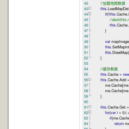
42
//
加载地图数据
43
this
.LoadMapDa
44
if
(
!
this
.Cache
45
//
alert(this.
46
this
.Cache.
47
}
48
49
var
mapImage
50
this
.SetMapInf
51
this
.DrawMap(
52
}
53
54
//
缓存数据
55
this
.Cache
=
ne
56
this
.Cache.Add
57
me.Cache[me.Cac
58
me.Cache[me.Cac
59
}
60
61
this
.Cache.Get
=
62
for
(
var
i
=
0
;i
63
if
(me.Cache
64
return
me
65
}