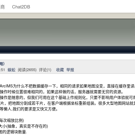
助商
Chat2DB
用）
:51
蜈蚣
阅读(
2655
) 评论(
1
)
收藏
举报
ArcIMS为什么不把数据缓存一下，相同的请求如果地图没变，直接在缓存里
操作时候位置很难相同的，如果这样做的话，服务器就需要无穷的资源。
操作是随意的，但我们可用在这个基础上作规则化，只要不影响用户体验就可
，把地图分割成若干片，在客户端根据坐标重新组装。很多大型地图网站就
等懒人,我们的要求是又快又方便。
：
每次缩放比例)
(抽象，真实是不存在的)
的逻辑块数量.