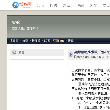
会员
周边
新闻
博问
闪存
赞
蜈蚣
百足之虫，死而不僵
博客园
::
首页
::
新随笔
::
联系
::
订阅
::
管理
另类地图分块算法（懒人专
公告
Posted on
2007-05-30 11
上次做个项目，有个客户说
我很无奈的回答他：人每次
后来想想，其实不对。虽然
最简单的方法是地图切片
不过这种作法明显不符合我
懒人自有懒人的算法
1，约定一个缩放步长(限制
2，在约定一个地图块大小
3，计算出该比例下地图