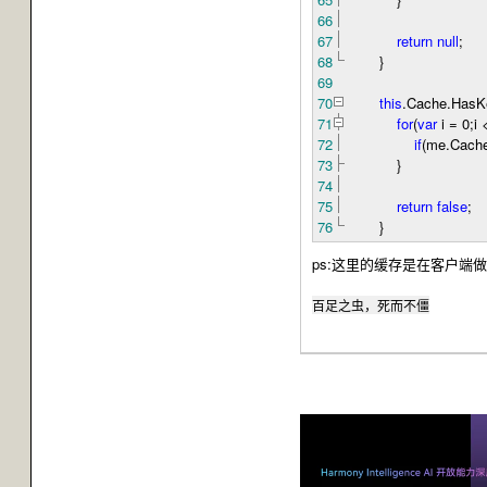
66
67
return
null
;
68
}
69
70
this
.Cache.Has
71
for
(
var
i
=
0
;i
72
if
(me.Cache
73
}
74
75
return
false
;
76
}
ps:这里的缓存是在客户端做
百足之虫，死而不僵