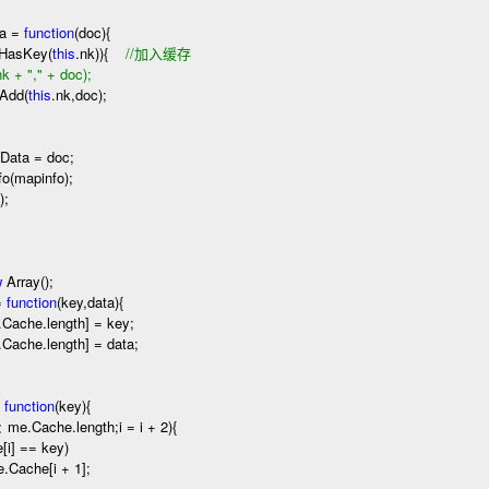
ta
=
function
(doc)
{
.HasKey(
this
.nk))
{
//
加入缓存
nk + "," + doc);
Add(
this
.nk,doc);
Data
=
doc;
o(mapinfo);
);
w
Array();
=
function
(key,data)
{
he.length]
=
key;
he.length]
=
data;
function
(key)
{
<
me.Cache.length;i
=
i
+
2
)
{
[i]
==
key)
.Cache[i
+
1
];