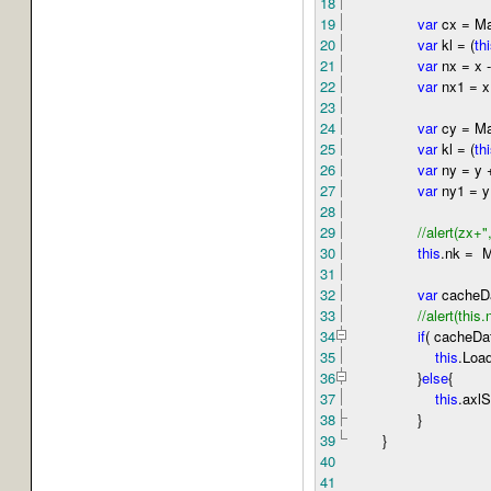
18
19
var
cx
=
Mat
20
var
kl
=
(
th
21
var
nx
=
x
-
22
var
nx1
=
x
23
24
var
cy
=
Mat
25
var
kl
=
(
th
26
var
ny
=
y
27
var
ny1
=
y
28
29
//
alert(zx+
30
this
.nk
=
Ma
31
32
var
cacheD
33
//
alert(this
34
if
( cacheD
35
this
.Loa
36
}
else
{
37
this
.axl
38
}
39
}
40
41