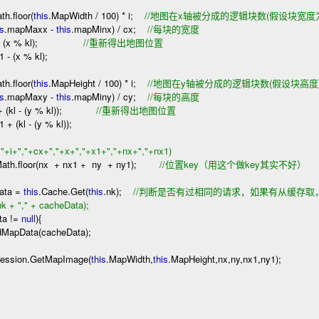
h.floor(
this
.MapWidth
/
100
)
*
i;
//
地图在x轴被分成的逻辑块数(假设块宽度为1
is
.mapMaxx
-
this
.mapMinx)
/
cx;
//
每块的宽度
(x
%
kl);
//
重新得出地图位置
1
-
(x
%
kl);
h.floor(
this
.MapHeight
/
100
)
*
i;
//
地图在y轴被分成的逻辑块数(假设块高度为1
is
.mapMaxy
-
this
.mapMiny)
/
cy;
//
每块的高度
+
(kl
-
(y
%
kl));
//
重新得出地图位置
1
+
(kl
-
(y
%
kl));
","+i+","+cx+","+x+","+x1+","+nx+","+nx1)
th.floor(nx
+
nx1
+
ny
+
ny1);
//
位置key（用这个做key其实不好）
ata
=
this
.Cache.Get(
this
.nk);
//
判断是否有过相同的请求，如果有从缓存取
.nk + "," + cacheData);
ata
!=
null
)
{
dMapData(cacheData);
Session.GetMapImage(
this
.MapWidth,
this
.MapHeight,nx,ny,nx1,ny1);