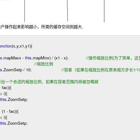
操作起来影响越小，所需的缓存空间则越大.
unction
(x,y,x1,y1)
{
is
.mapMaxx
-
this
.mapMinx)
/
(x1
-
x);
//
操作缩放比例(为了简单，这里
;
//
缩放比例
is
.ZoomSetp
/
10
;
//
容差（如果在缩放比例在原来缩方步长1/1
算出一个合适的缩放比例，如果在容差范围内将被忽略掉
+
fac))
{
>
i)
{
this
.ZoomSetp;
<
(
1
-
fac))
{
<
i)
{
this
.ZoomSetp;