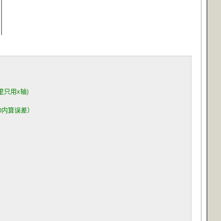
只用x轴)
0内算误差）