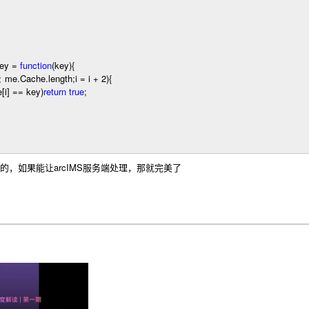
Key
=
function
(key)
{
<
me.Cache.length;i
=
i
+
2
)
{
[i]
==
key)
return
true
;
的，如果能让arcIMS服务端处理，那就完美了