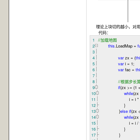
理论上块切的越小，对用户
代码：
1
//
加载地图
2
this
.LoadMap
=
f
3
4
var
zx
=
(
th
5
var
i
=
1
6
var
fac
=
th
7
8
//
根据步长
9
if
(zx
>=
(
1
10
while
(zx
11
i
=
i
*
12
}
13
}
else
if
(zx
14
while
(zx
15
i
=
i
/
16
}
17
}