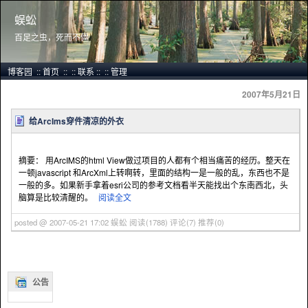
蜈蚣
百足之虫，死而不僵
博客园
::
首页
::
::
联系
::
::
管理
2007年5月21日
给ArcIms穿件清凉的外衣
摘要： 用ArcIMS的html View做过项目的人都有个相当痛苦的经历。整天在
一顿javascript 和ArcXml上转啊转，里面的结构一是一般的乱，东西也不是
一般的多。如果新手拿着esri公司的参考文档看半天能找出个东南西北，头
脑算是比较清醒的。
阅读全文
posted @ 2007-05-21 17:02 蜈蚣
阅读(1788)
评论(7)
推荐(0)
公告