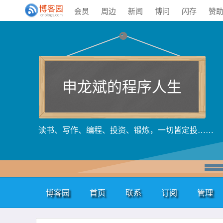
会员
周边
新闻
博问
闪存
赞
申龙斌的程序人生
读书、写作、编程、投资、锻炼，一切皆定投……
博客园
首页
联系
订阅
管理