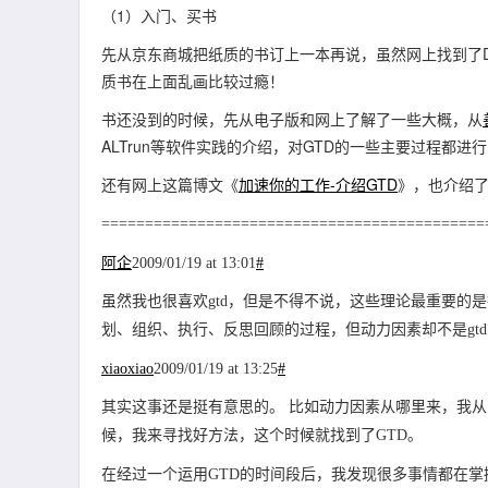
（1）入门、买书
先从京东商城把纸质的书订上一本再说，虽然网上找到了DOC
质书在上面乱画比较过瘾！
书还没到的时候，先从电子版和网上了解了一些大概，从
ALTrun等软件实践的介绍，对GTD的一些主要过程都
还有网上这篇博文《
加速你的工作-介绍GTD
》，也介绍
============================================
阿企
2009/01/19 at 13:01
#
虽然我也很喜欢gtd，但是不得不说，这些理论最重要的
划、组织、执行、反思回顾的过程，但动力因素却不是gt
xiaoxiao
2009/01/19 at 13:25
#
其实这事还是挺有意思的。 比如动力因素从哪里来，我
候，我来寻找好方法，这个时候就找到了GTD。
在经过一个运用GTD的时间段后，我发现很多事情都在