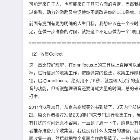
可能是来自于人、也可能来自于其它方面的肯定，当然我
过来看，动力的激励又会促使你不断改进你的GTD系统。
前面有提到有更为明确的人生目标，我想应该在一个长时
足，在做一步准备的时候，就把这个不足点做为一个“项
============================================
（2）收集Collect
这一章比较好理解，在omnifocus上的工具栏上直接可
标，进行信息的收集工作，按照通常的说法，收集工作能在5秒内
锁，启动omnifocus，绝对用不了5秒，就是输入汉字的速
音的功能，但听说整理语音还要消耗大量的时间，总的来说并
打字。
2011年6月30日，从京东商城买的书到货了，3天内全
践。原文作者推荐准备2天的时间来专门进行收集工作，
有打扰的时间还真不容易，一直到了周一下午，感觉没有
者推荐准备几个收集篮，我也没有什么太充分的准备，就
面收集一遍，然后就把整个桌面当作收集篮了，一些比较