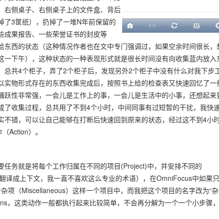
、右侧桌子、右侧桌子上的文件盒、背后
掉了3筐纸），扔掉了一堆N年前保留的
些成果报告、一些荣誉证书的封皮等
拾东西的状态（这种情况作者也在文中专门强调过，如果空余时间很长，
这一下午），这种状态的一种表现形式就是很长时间没有向收集蓝内放入
，总共4个柜子，弄了2个柜子后，发现另外2个柜子中没有什么对我下步
以实物形式存在的东西收集完成后，按照书上给的检查表又快速回忆了一
踊跃性非常强，一会儿是工作上的事，一会儿是生活中的小事，还想起来
完成了收集过程，总共用了不到4个小时，中间同事有过短暂的干扰，我快
实不错，可以让自己能够在打断后快速回到原来的状态，经过这不到4小
Action）。
务就是将每个工作归属在不同的项目(Project)中，并安排不同的
ocus中翻译成上下文，我一直不喜欢这么专业的术语），在OmniFocus中如果
项（Miscellaneous）这样一个项目中，而我把这个项目的名字改为“
ctions，这类动作一般都执行起来比较简单，不会再分解为一个一个小步骤