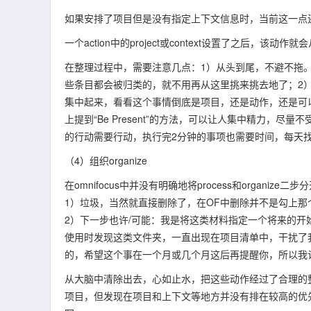
如果安排了项目但是没有指定上下文信息时，当前这一点
一个action中的project或context设置了之后，该
在整理过程中，需要注意几点：1）从头到尾，不避不拖。
些条目都会被归类的，就不用再从这里挑来挑去地了；2）一
集中起来，看看这个事情倒底是项目，还是动作，还是可
上提到“Be Present”的方法，可以让人集中精力，
的行动需要行动，执行完2分钟的事项也需要时间，每天找
（4）组织organize
在omnifocus中并没有明确地将process和organ
1）垃圾，当然就直接删除了，在OF中删除并不是勾上那
2）下一步也许/可能：我是将这类材料指定一个将来的开
使用时发现这类文件夹，一直出现在项目清单中，干扰了
的，希望这个事在一个月或几个月这后再提醒你，所以我认
从大脑中清除出去，心如止水，把这些动作经过了合理的
项目，但发现在项目和上下文等地方并没有排在较高的优先级。关于组织中F