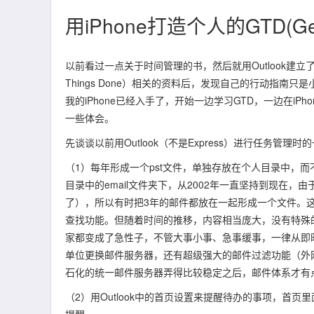
用iPhone打造个人的GTD(Get
以前看过一点关于时间管理的书，然后就用Outlook建
Things Done）相关的资料后，发现自己的行动指
我的iPhone已经入手了，开始一边学习GTD，一边在iPh
一些体会。
先谈谈以前用Outlook（不是Express）进行任务管理时
（1）每年形成一个pst文件，单独存放在个人目录中，而
目录中的email文件夹下，从2002年一直坚持到现在
了），所以有时把3年的邮件都放在一起形成一个文件。这种
查找功能。但随着时间的推移，内容相当庞大，没有特殊
家都变成了急性子，不管大事小事、急事缓事，一律从即
单位更换邮件服务器，还有超级强大的邮件过滤功能（外网
石化的统一邮件服务器弄得比较稳定之后，邮件体系才有
（2）用Outlook中的首页设置来提醒待办的事项，首