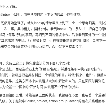
还不太了解。
动作就会从inbox中消失，而要从项目和上下文的清单中找到该项。
既然开始整理了，就从Inbox的清单里从上到下一个一个思考归类，很快
次一事，集中精力，排除杂念。看到Inbox中的一条Stuff，把自己的思
以马上采取行动的事项，再归到不同的情境中去。后来看到国外的一个微
尽量不受其它事项的干扰。3）预留时间，进行整理也是需要花时间的，思考下
出空余的时间来尽快把Inbox清空，心中就不再有牵挂了。
ize二步分开，实际上这二步做完后应该分为下面几个类别：
个复选框，而是选按右上角的”编辑“按钮，然后在某项中执行删除操作。
始时间，曾经想把这类材料建一个单独的项目，叫做“将来、也许”，但后
我的思维，这类东西本来应该是从大脑中解放出来的，只在回顾时再浏览
为设置一个将来的“开始时间”应该是不个不错的办法。
整理和组织之后，才能达到上面的状态，我曾经在心里一直装着一个重要
older, project, action group, action的层次关系后面再