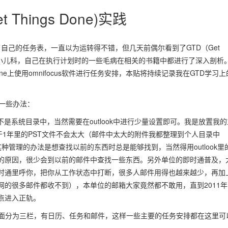
 Things Done)实践
立了自己的任务表，一直以为运转得不错，但几天前偶尔看到了GTD（Get
南只是小儿科，自己在执行计划时的一些毛病在相关的书籍中都进行了深入剖析
one上使用omnifocus软件进行任务安排，本贴将持续记录我在GTD学习上
的一些办法：
不是系统目录中，当然需要在outlook中进行少量设置即可。我是放置我的
，由于1年里的PST文件不会太大（邮件中太大的附件我都整理到个人目录中
管理的办法是想查找以前的东西时总是能够找到，当然得用outlook里
的原因，很少会到以前的邮件中查找一些东西。另外单位的即时通普及，
时通里呼你，把你从工作状态中打断，很多人邮件用得也越来越少，再加
的很多邮件都收不到），本单位的邮箱大家竟然都不敢用，直到2011年
点进入正轨。
页里面分为三栏，有日历、任务和邮件，这样一些主要的任务安排都在这里可