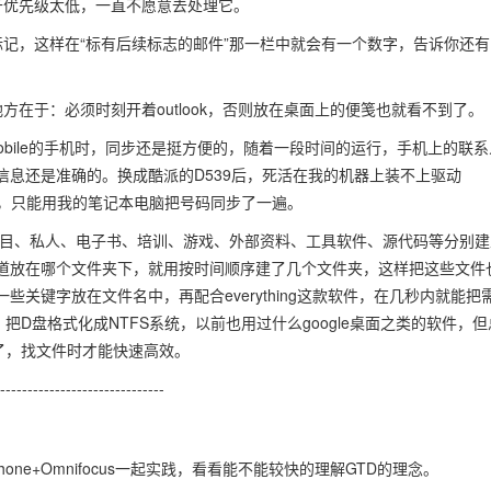
于优先级太低，一直不愿意去处理它。
记，这样在“标有后续标志的邮件”那一栏中就会有一个数字，告诉你还有
在于：必须时刻开着outlook，否则放在桌面上的便笺也就看不到了。
s Mobile的手机时，同步还是挺方便的，随着一段时间的运行，手机上的联
息还是准确的。换成酷派的D539后，死活在我的机器上装不上驱动
步了，只能用我的笔记本电脑把号码同步了一遍。
项目、私人、电子书、培训、游戏、外部资料、工具软件、源代码等分别建
道放在哪个文件夹下，就用按时间顺序建了几个文件夹，这样把这些文件
关键字放在文件名中，再配合everything这款软件，在几秒内就能把
时，把D盘格式化成NTFS系统，以前也用过什么google桌面之类的软件，但
清楚了，找文件时才能快速高效。
------------------------------
one+Omnifocus一起实践，看看能不能较快的理解GTD的理念。