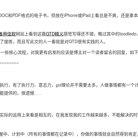
和PDF格式的电子书，但放在iPhone或iPad上看总是不爽，还是拿
善用佳软
网站上看到这篇
GTD精义
感觉写得还不错，略过其中的toodledo
进行了提炼，而且写此文的人一看就是对GTD很有实践的人。
了一些核心流程，对我更有启发的应该是博主对一个读者留言的回复，如
========
是执行，有了执行力、意志力，gtd理论并不需要太多，人做事情都有一个
d能提供的，很遗憾……
从实际的运用上来看是相互的，在我发现我的工作越来越多，不能解决的时
掌握中、计划中（所有的事情都在记录中），你做的事情就会自然得到肯定