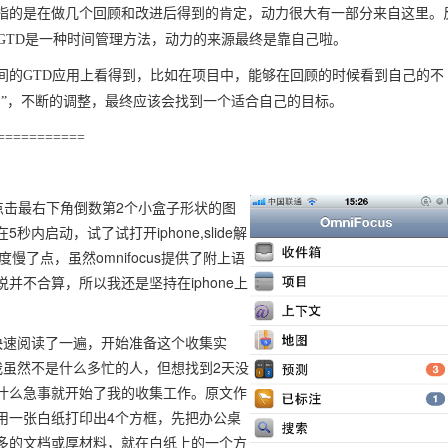
指的是在做几个回顾和改进后得到的肯定，动力很大有一部分来自这里。
GTD是一种时间管理方法，动力的来源最终是靠自己啦。
间的GTD应用上看得到，比如在项目中，能够在回顾的时候看到自己的不
目”，不断的调整，最终应该会找到一个适合自己的目标。
===========
以点击最右下角倒数第2个小盒子形状的图
启动，试了试打开iphone,slide解
度慢了点，虽然omnifocus提供了附上语
不合算，所以我还是坚持在iphone上
部快速阅读了一遍，开始准备这个收集实
我虽然不是什么多忙的人，但想找到2天没
什么急事就开始了我的收集工作。原文作
用一张白纸打印出4个方框，先把办公桌
多的文档或厚材料，就在白纸上的一个方