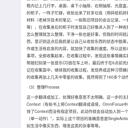
框内记上几行字，桌面、桌下小抽屉、右侧抽屉、光盘盒
的柜子，一阵子忙碌，收拾出来了好多垃圾（用碎纸机碎
材料（老掉牙技术的笔记、一些陈旧项目的会议记录、一
等），在收集身后的柜子时发现自己好像进入到了一种收
怎么整理就怎么整理，干净一些也是好事，但我的时间就
西，意识到这点后我抓紧让自己从收拾东西的状态中脱离
作或生活有启发的内容，就加快了收集的速度。所以这些
事项，全部收集起来，在收集过程中，发现这些事情确实
帮媳妇刻录一张音乐CD放在车上听，最后终于在6点前
记在收集篮中，继续我的收集过程，发现养成这种习惯确
的收集再加上几天中零星的收集，竟然得到了160多个动作（
（3）整理Process
这一步翻译成加工、处理好像意思不太明确，这一步的主要任
Context（有些书上将Context翻译成语境，OmniF
排了Context而没有指定项目，此动作就会自动加入到一个杂
（单一动作）”，实际上这个项目的准确意思是SingleA
如生活中像买东西、理发这类的杂事等等。