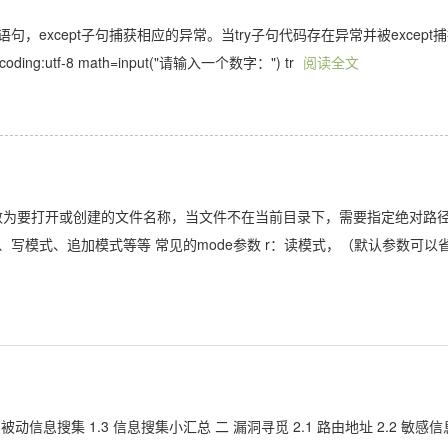
常的语句，except子句捕获相应的异常。当try子句代码存在异常并被except
oding:utf-8 math=input("请输入一个数字：") tr
阅读全文
le：file参数为要打开或创建的文件名称，当文件不在当前目录下，需要指定绝对路
、写模式、追加模式等等 常见的mode参数 r：读模式，（默认参数可以
 被动信息搜集 1.3 信息搜集小汇总 二 漏洞寻觅 2.1 路由地址 2.2 敏感信