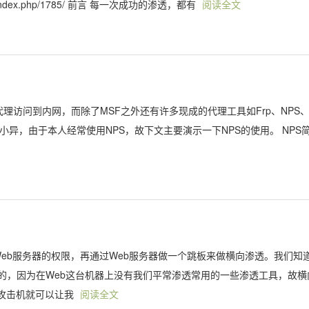
net/index.php/1785/ 前言 每一次成功的渗透，都有
阅读全文
代理访问到内网，而除了MSF之外还有许多现成的代理工具如Frp、NPS、
都大同小异，由于本人经常使用NPS，故下文主要演示一下NPS的使用。 NPS
Web服务器的权限，再通过Web服务器做一个跳板来做横向渗透。我们知
的，因为在Web这台机器上没有我们平常渗透常用的一些渗透工具，故横
攻击机就可以让我
阅读全文