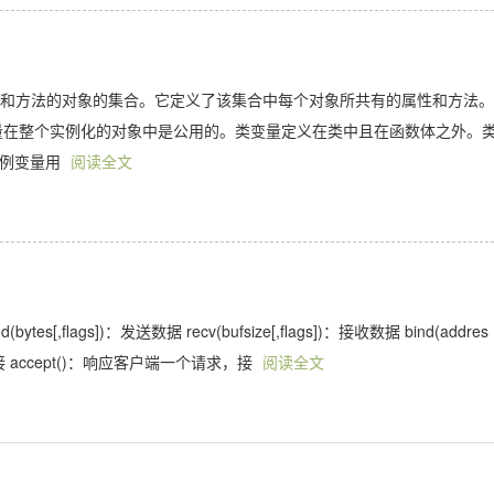
同的属性和方法的对象的集合。它定义了该集合中每个对象所共有的属性和方法
变量在整个实例化的对象中是公用的。类变量定义在类中且在函数体之外。
实例变量用
阅读全文
s[,flags])：发送数据 recv(bufsize[,flags])：接收数据 bind(addres
连接 accept()：响应客户端一个请求，接
阅读全文