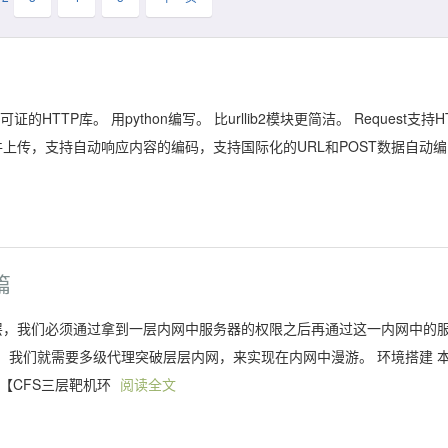
 许可证的HTTP库。 用python编写。 比urllib2模块更简洁。 Request支持H
文件上传，支持自动响应内容的编码，支持国际化的URL和POST数据自动编
篇
几层，我们必须通过拿到一层内网中服务器的权限之后再通过这一内网中的
，我们就需要多级代理突破层层内网，来实现在内网中漫游。 环境搭建 
【CFS三层靶机环
阅读全文