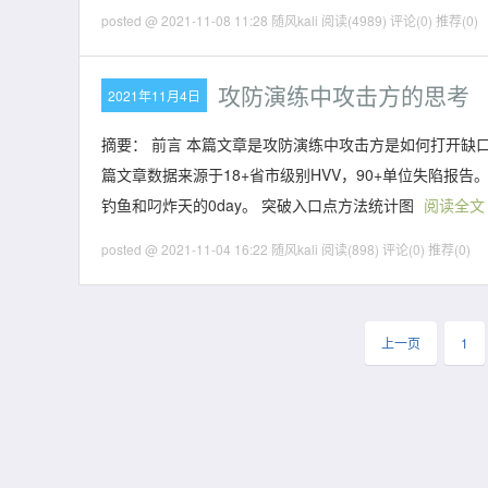
posted @ 2021-11-08 11:28 随风kali
阅读(4989)
评论(0)
推荐(0)
攻防演练中攻击方的思考
2021年11月4日
摘要： 前言 本篇文章是攻防演练中攻击方是如何打开缺口的方
篇文章数据来源于18+省市级别HVV，90+单位失陷报
钓鱼和叼炸天的0day。 突破入口点方法统计图
阅读全文
posted @ 2021-11-04 16:22 随风kali
阅读(898)
评论(0)
推荐(0)
上一页
1