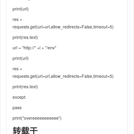
print(url)
res =
requests.get(url=url,allow_redirects=False,timeout=5)
print(res.text)
url = "http://" +i + "/env"
print(url)
res =
requests.get(url=url,allow_redirects=False,timeout=5)
print(res.text)
except:
pass
print("overeeeeeeeeeee")
转载于