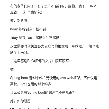
有的老爷们问了：有了资产不会打呀，废物，骗子，RNM
退钱！（补个表情包）
欸，别急嘛，
0day 能挖到么？挖不到，
1day 拿来piao，寒掺么？不寒掺！
这里需要时刻关注各大公众号的推文啦，星球啦，一般也能
刷个十来分。
（这里感谢PeQi师傅的文库）膜拜膜拜~~
收
Spring boot 是越来越广泛使用的java web框架，不仅仅是
高校，企业也用的越来越多
那么如果有Spring boot的漏洞岂不是乱杀？
好，如你所愿