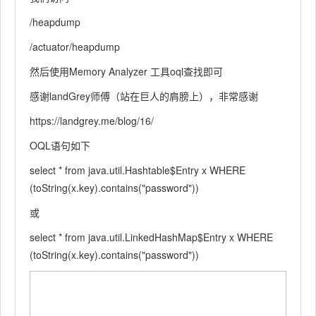
/heapdump
/actuator/heapdump
然后使用Memory Analyzer 工具oql查找即可
感谢landGrey师傅（站在巨人的肩膀上），非常感谢
https://landgrey.me/blog/16/
OQL语句如下
select * from java.util.Hashtable$Entry x WHERE
(toString(x.key).contains("password"))
或
select * from java.util.LinkedHashMap$Entry x WHERE
(toString(x.key).contains("password"))