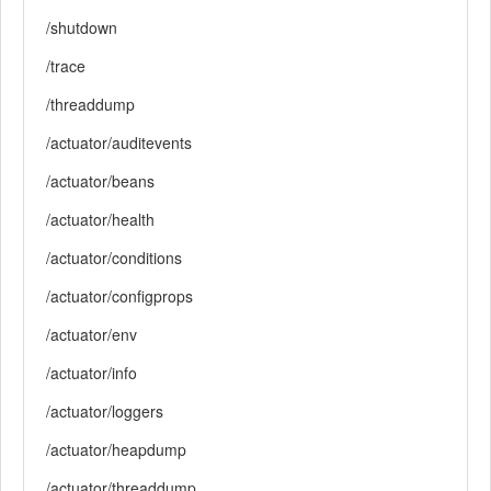
/shutdown
/trace
/threaddump
/actuator/auditevents
/actuator/beans
/actuator/health
/actuator/conditions
/actuator/configprops
/actuator/env
/actuator/info
/actuator/loggers
/actuator/heapdump
/actuator/threaddump