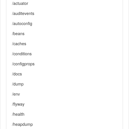
/actuator
/auditevents
/autoconfig
/beans
/caches
/conditions
/configprops
/docs
/dump
/env
/flyway
/health
/heapdump