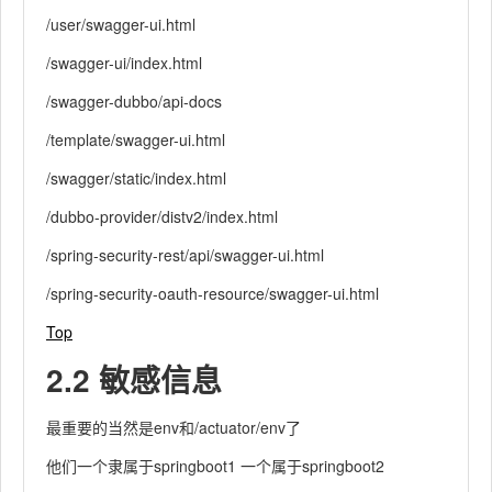
/user/swagger-ui.html
/swagger-ui/index.html
/swagger-dubbo/api-docs
/template/swagger-ui.html
/swagger/static/index.html
/dubbo-provider/distv2/index.html
/spring-security-rest/api/swagger-ui.html
/spring-security-oauth-resource/swagger-ui.html
Top
2.2 敏感信息
最重要的当然是env和/actuator/env了
他们一个隶属于springboot1 一个属于springboot2