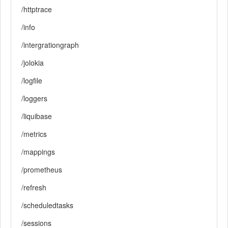
/httptrace
/info
/intergrationgraph
/jolokia
/logfile
/loggers
/liquibase
/metrics
/mappings
/prometheus
/refresh
/scheduledtasks
/sessions