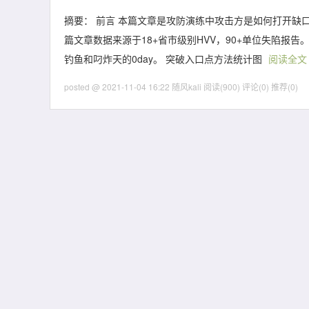
摘要： 前言 本篇文章是攻防演练中攻击方是如何打开缺口的方
篇文章数据来源于18+省市级别HVV，90+单位失陷报
钓鱼和叼炸天的0day。 突破入口点方法统计图
阅读全文
posted @ 2021-11-04 16:22 随风kali
阅读(900)
评论(0)
推荐(0)