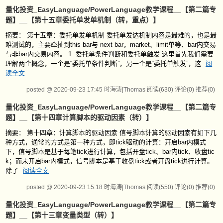
量化投资_EasyLanguage/PowerLanguage教学课程__【第二篇专
题】__【第十五章委托单发单机制（转，重点）】
摘要： 第十五章：委托单发单机制 委托单发达机制内容是最难的，也是最
难测试的，主要牵扯到this bar与 next bar，market、limit单等、bar内交易
与非bar内交易内容。 1. 委托单条件判断和委托单触发 这里首先我们需要
理解两个概念，一个是“委托单条件判断”，另一个是“委托单触发”，这
阅
读全文
posted @ 2020-09-23 17:45 时海涛|Thomas
阅读(630)
评论(0)
推荐(0)
量化投资_EasyLanguage/PowerLanguage教学课程__【第二篇专
题】__【第十四章计算脚本的驱动因素（转）】
摘要： 第十四章：计算脚本的驱动因素 信号脚本计算的驱动因素有如下几
种方式，通常的方式是第一种方式，即tick驱动的计算：开启bar内模式
下，信号脚本是基于每笔tick进行计算，包括开盘tick、bar内tick、收盘tic
k；而未开启bar内模式，信号脚本是基于收盘tick或者开盘tick进行计算。
除了
阅读全文
posted @ 2020-09-23 15:18 时海涛|Thomas
阅读(550)
评论(0)
推荐(0)
量化投资_EasyLanguage/PowerLanguage教学课程__【第二篇专
题】__【第十三章变量类型（转）】