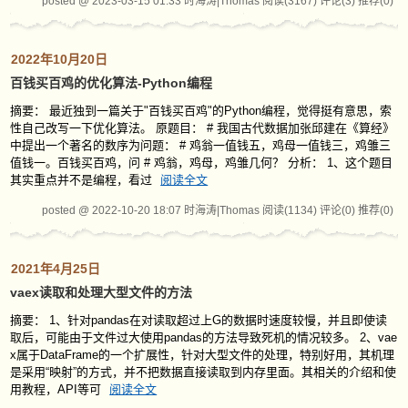
posted @ 2023-03-15 01:33 时海涛|Thomas
阅读(3167)
评论(3)
推荐(0)
2022年10月20日
百钱买百鸡的优化算法-Python编程
摘要： 最近独到一篇关于"百钱买百鸡"的Python编程，觉得挺有意思，索
性自己改写一下优化算法。 原题目： # 我国古代数据加张邱建在《算经》
中提出一个著名的数序为问题： # 鸡翁一值钱五，鸡母一值钱三，鸡雏三
值钱一。百钱买百鸡，问 # 鸡翁，鸡母，鸡雏几何？ 分析： 1、这个题目
其实重点并不是编程，看过
阅读全文
posted @ 2022-10-20 18:07 时海涛|Thomas
阅读(1134)
评论(0)
推荐(0)
2021年4月25日
vaex读取和处理大型文件的方法
摘要： 1、针对pandas在对读取超过上G的数据时速度较慢，并且即使读
取后，可能由于文件过大使用pandas的方法导致死机的情况较多。 2、vae
x属于DataFrame的一个扩展性，针对大型文件的处理，特别好用，其机理
是采用“映射”的方式，并不把数据直接读取到内存里面。其相关的介绍和使
用教程，API等可
阅读全文