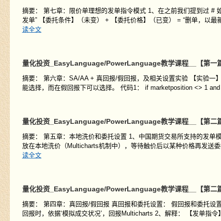
摘要： 第七章：限价单理想的发单指令模式 1、在之前我们提到过 #
发单” 【委托条件】（未变） + 【委托价格】（已变） = “删单，
读全文
量化投资_EasyLanguage/PowerLanguage教学课程__【
摘要： 第六章：SA/AA + 真回报/假回报，及相关设置实验 【实
能选择，而在假回报下可以选择。 代码1： if marketposition <> 1 and Time
量化投资_EasyLanguage/PowerLanguage教学课程_
摘要： 第五章：本地洗价和委托设置 1、中国期货交易所支持的发单
放在本地洗价（Multicharts机制中），等待触价后以某种价格再发
读全文
量化投资_EasyLanguage/PowerLanguage教学课程__
摘要： 第四章：真回报/假回报 真回报和委托设置： 假回报和委托设置 1
回报时，依据‘模拟成交状况’，回报Multicharts 2、解释： 【发单指令】