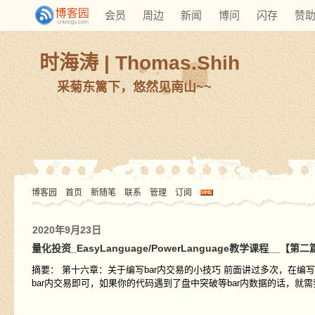
会员
周边
新闻
博问
闪存
赞
时海涛 | Thomas.Shih
采菊东篱下，悠然见南山~~
博客园
首页
新随笔
联系
管理
订阅
2020年9月23日
量化投资_EasyLanguage/PowerLanguage教学课程_
摘要： 第十六章：关于编写bar内交易的小技巧 前面讲过多次，在编
bar内交易即可，如果你的代码遇到了盘中突破等bar内数据的话，就需要