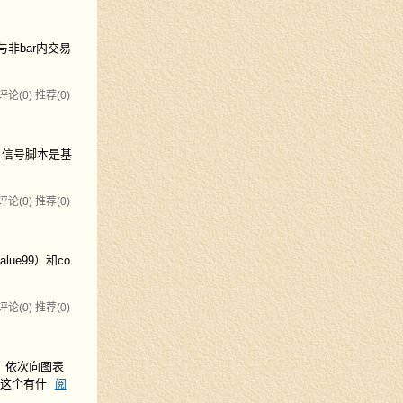
与非bar内交易
评论(0)
推荐(0)
，信号脚本是基
评论(0)
推荐(0)
lue99）和co
评论(0)
推荐(0)
算，依次向图表
，这个有什
阅