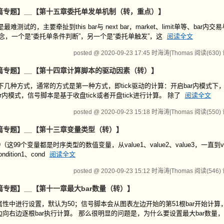
__【第二篇专题】__【第十五章委托单发单机制（转，重点）】
主要牵扯到this bar与 next bar，market、limit单等、bar内交易
念，一个是“委托单条件判断”，另一个是“委托单触发”，这
阅读全文
posted @ 2020-09-23 17:45 时海涛|Thomas
阅读(630)
__【第二篇专题】__【第十四章计算脚本的驱动因素（转）】
几种方式，通常的方式是第一种方式，即tick驱动的计算：开启bar内模式下
启bar内模式，信号脚本是基于收盘tick或者开盘tick进行计算。 除了
阅读全文
posted @ 2020-09-23 15:18 时海涛|Thomas
阅读(550)
_【第二篇专题】__【第十三章变量类型（转）】
（这99个变量都是时序类型的数值变量，从value1、value2、value3，一直到va
ition1、cond
阅读全文
posted @ 2020-09-23 15:12 时海涛|Thomas
阅读(546)
【第二篇专题】__【第十一章最大bar数量（转）】
略属性中进行设置，默认为50；信号脚本会从图表左边开始的第51根bar开始计
向右边逐根bar执行计算。 那么很明显的问题是，为什么要设置最大bar数量