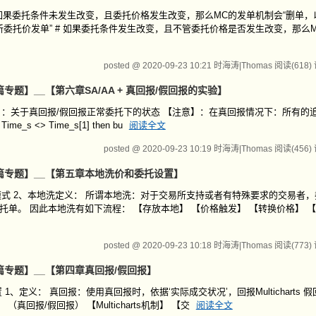
 如果委托条件未发生改变，且委托价格发生改变，那么MC的发单机制会“删单
以最新委托价发单” # 如果委托条件发生改变，且不管委托价格是否发生改变，那么
posted @ 2020-09-23 10:21 时海涛|Thomas
阅读(618)
第一篇专题】__【第六章SA/AA + 真回报/假回报的实验】
验一】：关于真回报/假回报正常委托下的状态 【注意】：在真回报情况下：所有的
_s <> Time_s[1] then bu
阅读全文
posted @ 2020-09-23 10:19 时海涛|Thomas
阅读(456)
_【第二篇专题】__【第五章本地洗价和委托设置】
模式 2、本地洗定义： 所谓本地洗：对于交易所支持或者有特殊要求的交易者
送委托单。 因此本地洗有如下流程： 【存放本地】 【价格触发】 【转换价格】 
posted @ 2020-09-23 10:18 时海涛|Thomas
阅读(773)
【第二篇专题】__【第四章真回报/假回报】
、定义： 真回报：使用真回报时，依据‘实际成交状况’，回报Multicharts 
 （真回报/假回报） 【Multicharts机制】 【交
阅读全文