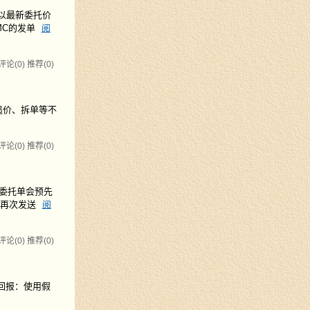
，以最新委托价
MC的发单
阅
评论(0)
推荐(0)
追价、拆单等不
评论(0)
推荐(0)
，委托单会预先
【再次发送
阅
评论(0)
推荐(0)
假回报：使用假