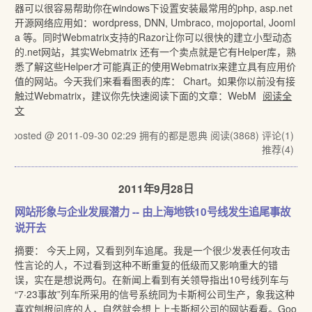
器可以很容易帮助你在windows下设置安装最常用的php, asp.net
开源网络应用如：wordpress, DNN, Umbraco, mojoportal, Jooml
a 等。同时Webmatrix支持的Razor让你可以很快的建立小型动态
的.net网站，其实Webmatrix 还有一个卖点就是它有Helper库，熟
悉了解这些Helper才可能真正的使用Webmatrix来建立具有应用价
值的网站。今天我们来看看图表的库： Chart。如果你以前没有接
触过Webmatrix，建议你先快速阅读下面的文章：WebM
阅读全
文
posted @ 2011-09-30 02:29 拥有的都是恩典
阅读(3868)
评论(1)
推荐(4)
2011年9月28日
网站形象与企业发展潜力 -- 由上海地铁10号线发生追尾事故
说开去
摘要： 今天上网，又看到列车追尾。我是一个很少发表任何攻击
性言论的人，不过看到这种不断重复的低级而又影响重大的错
误，实在是想说两句。在新闻上看到有关领导指出10号线列车与
“7·23事故”列车所采用的信号系统同为卡斯柯公司生产，象我这种
喜欢刨根问底的人，自然就会想上上卡斯柯公司的网站看看。Goo