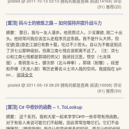
posted @ 2011-10-13 03:13 拥有的都是恩典
阅读(14164)
评论
(31)
推荐(22)
[置顶]
码斗士的修炼之路 -- 如何保持并提升战斗力
摘要： 那日，我与一友人漫步。他资质过人，少言寡欲, 刚二十出
头。他经常问我应该怎么走程序员这条路。我不是什么大师，但
仗键(盘)游走江湖已有数十载，吃过不少苦头。自以为不敢说到达
了洪七公那种级别，但离江南七怪应该距离不远了。（注：洪七
公和江南七怪都是郭靖的师父）我闭目沉思，悟空（七龙珠
版），青铜圣斗士，健次郎（北斗神拳），郭靖（射雕），段誉
和乔峰（天龙八部）等历史著名斗士冲入我的空间，我提指在 iph
on...
阅读全文
posted @ 2011-05-19 08:29 拥有的都是恩典
阅读(10008)
评论
(61)
推荐(50)
[置顶]
C# 中奇妙的函数 -- 1. ToLookup
摘要： 这个系列，我和大家一起来学学C#中一些非常有用函数，
对于有些人来说可能它们不起眼，因此常常忽略它们。它们不会
嚷嚷到：“使用我吧！我会让你节省很多的时间，而且让你的代码