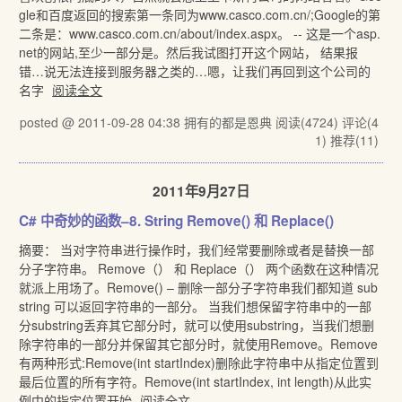
gle和百度返回的搜索第一条同为www.casco.com.cn/;Google的第
二条是：www.casco.com.cn/about/index.aspx。 -- 这是一个asp.
net的网站,至少一部分是。然后我试图打开这个网站， 结果报
错…说无法连接到服务器之类的…嗯，让我们再回到这个公司的
名字
阅读全文
posted @ 2011-09-28 04:38 拥有的都是恩典
阅读(4724)
评论(4
1)
推荐(11)
2011年9月27日
C# 中奇妙的函数–8. String Remove() 和 Replace()
摘要： 当对字符串进行操作时，我们经常要删除或者是替换一部
分子字符串。 Remove（） 和 Replace（） 两个函数在这种情况
就派上用场了。Remove() – 删除一部分子字符串我们都知道 sub
string 可以返回字符串的一部分。 当我们想保留字符串中的一部
分substring丢弃其它部分时，就可以使用substring，当我们想删
除字符串的一部分并保留其它部分时，就使用Remove。Remove
有两种形式:Remove(int startIndex)删除此字符串中从指定位置到
最后位置的所有字符。Remove(int startIndex, int length)从此实
例中的指定位置开始
阅读全文