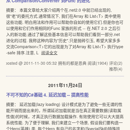
从 Comparison/Converter 到Func 的进化
摘要： 本篇文章给大家介绍两个在.net2.0 中就已经出现的,
很"老"的委托方式.通常情况下, 我们在Array 和 List<T> 类中使用
这些功能. 明白用法和作用可以帮助你自如的使用它们.但是你也可
以使用和它们作用相同的Func 家族的形式 -- 在.NET 2.0 之后引
入的新功能.通过了解这些基本信息可以帮助我们看到一部分.net
进化的过程. 我称这种内容为"历史".只是抛砖引玉, 希望大家多多
交流Comparison<T>它的出现是为了对Array 和 List<T> 执行type
-safe 排序.注意, L
阅读全文
posted @ 2011-11-30 05:32 拥有的都是恩典
阅读(1904)
评论(2)
推荐(4)
2011年11月24日
不可不知的C#基础 4. 延迟加载 -- 提高性能
摘要： 延迟加载(lazy loading) 设计模式是为了避免一些无谓的性
能开销而提出来的，所谓延迟加载就是当在真正需要数据(读取属
性值)的时候，才真正执行数据加载操作. 有效使用它可以大大提高
系统性能. 为了便于理解, 我们来建立一个场景, 假设我们要构造一
个Hero(英雄) 类, 每个Hero 有自己的名字和(SpecialSkill)特殊技