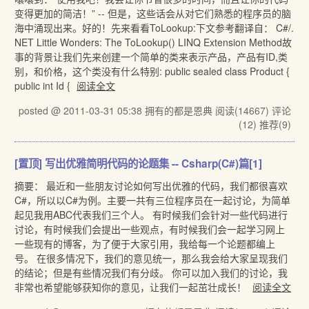
变得更加的简洁！” -- 但是，这些话会从对它们熟悉的程序员的脑
海中涌现出来。好的！先来看看ToLookup:下文参考翻译自： C#/.
NET Little Wonders: The ToLookup() LINQ Extension Method故
事的背景让我们先来创建一个简单的类来表示产品，产品有ID,类
别，和价格，这个类没有什么特别: public sealed class Product {
public int Id {
阅读全文
posted @ 2011-03-31 05:38 拥有的都是恩典
阅读(14667)
评论
(12)
推荐(9)
[置顶]
写出优雅简明代码的论题集 -- Csharp(C#)篇[1]
摘要： 最近和一些朋友讨论如何写出优雅的代码，我们都很喜欢
C#，所以以C#为例。主要一共有三位程序员在一起讨论，为简单
起见我用ABC代表我们三个人。 有时候我们会针对一些代码进行
讨论，有时候我们会提出一些观点，有时候我们会一起学习网上
一些现有的博客，为了便于大家引用，我给每一个论题都编上
号。 在很多情况下，我们的意见统一，那么我会给大家呈现我们
的结论；但是有些情况我们有分歧。 你可以加入我们的讨论，我
非常也希望能够获知你的意见，让我们一起茁壮成长！
阅读全文