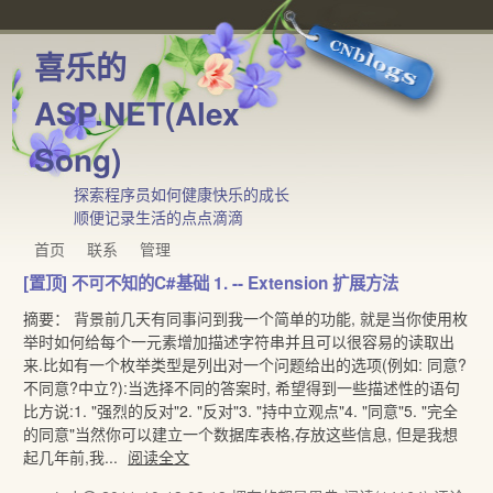
喜乐的
ASP.NET(Alex
Song)
探索程序员如何健康快乐的成长
顺便记录生活的点点滴滴
首页
联系
管理
[置顶]
不可不知的C#基础 1. -- Extension 扩展方法
摘要： 背景前几天有同事问到我一个简单的功能, 就是当你使用枚
举时如何给每个一元素增加描述字符串并且可以很容易的读取出
来.比如有一个枚举类型是列出对一个问题给出的选项(例如: 同意?
不同意?中立?):当选择不同的答案时, 希望得到一些描述性的语句
比方说:1. "强烈的反对"2. "反对"3. "持中立观点"4. "同意"5. "完全
的同意"当然你可以建立一个数据库表格,存放这些信息, 但是我想
起几年前,我...
阅读全文