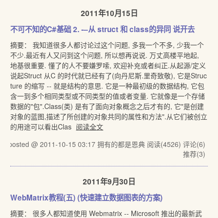
2011年10月15日
不可不知的C#基础 2. -–从 struct 和 class的异同 说开去
摘要： 我知道很多人都讨论过这个问题, 多我一个不多, 少我一个
不少.最近有人又问到这个问题, 所以想再说说. 万丈高楼平地起,
地基很重要. 懂了的人不要嫌罗嗦, 欢迎补充或者纠正.从起源/定义
说起Struct 从C 的时代就已经有了(向丹尼斯.里奇致敬), 它是Struc
ture 的缩写 -- 就是结构的意思. 它是一种最初级的数据结构, 它包
含一到多个相同类型或不同类型的值或者变量. 它就像是一个存储
数据的"包".Class(类) 是有了面向对象概念之后才有的, 它"是创建
对象的蓝图,描述了所创建的对象共同的属性和方法".从它们被创立
的用途可以看出Clas
阅读全文
posted @ 2011-10-15 03:17 拥有的都是恩典
阅读(4526)
评论(6)
推荐(3)
2011年9月30日
WebMatrix教程(五) (快速建立数据图表的方案)
摘要： 很多人都知道使用 Webmatrix -- Microsoft 推出的最新武