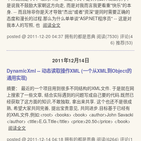
是说我不鼓励大家朝这方向走, 而是对我而言我更看重"快乐"的本
身. -- 而且除非你是天才导致"杰出"或者"资深"是同时需要正确的
态度和漫长的过程.那么为什么单单谈"ASP.NET程序员" -- 这是对
我本人的写照, 也
阅读全文
posted @ 2011-12-20 04:37 拥有的都是恩典
阅读(7530)
评论(4
6)
推荐(53)
2011年12月14日
DynamicXml -- 动态读取操作XML (一个从XML到Object的
通用实现)
摘要： 最近的一个项目用到很多不同结构的XML文件. 于是就在网
上搜索了一些文章, 结合实际遇到的问题写成自己要的代码.既然已
经获取了这方面的知识,不敢独取, 拿出来共享. 这个也还不是很成
熟, 希望大家共同完善, 提出宝贵意见, 共同进步.目标基于已经有
的XML文件,例如:<root> <books> <book> <author>John Savacki
</author> <title>E.G.Title</title> <price>20.50</price> </book>
阅读全文
posted @ 2011-12-14 04:18 拥有的都是恩典
阅读(6264)
评论(1