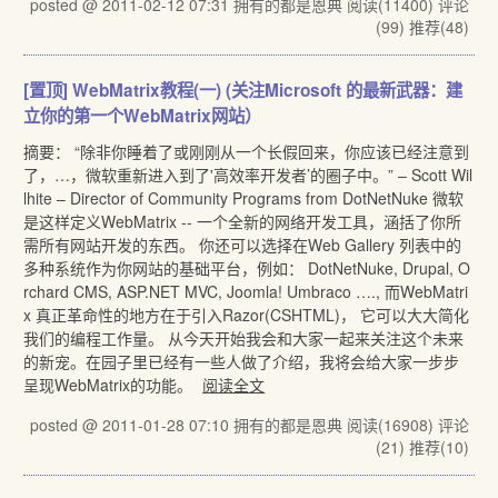
posted @ 2011-02-12 07:31 拥有的都是恩典
阅读(11400)
评论
(99)
推荐(48)
[置顶]
WebMatrix教程(一) (关注Microsoft 的最新武器：建
立你的第一个WebMatrix网站）
摘要： “除非你睡着了或刚刚从一个长假回来，你应该已经注意到
了，…，微软重新进入到了'高效率开发者’的圈子中。” – Scott Wil
lhite – Director of Community Programs from DotNetNuke 微软
是这样定义WebMatrix -- 一个全新的网络开发工具，涵括了你所
需所有网站开发的东西。 你还可以选择在Web Gallery 列表中的
多种系统作为你网站的基础平台，例如： DotNetNuke, Drupal, O
rchard CMS, ASP.NET MVC, Joomla! Umbraco …., 而WebMatri
x 真正革命性的地方在于引入Razor(CSHTML)， 它可以大大简化
我们的编程工作量。 从今天开始我会和大家一起来关注这个未来
的新宠。在园子里已经有一些人做了介绍，我将会给大家一步步
呈现WebMatrix的功能。
阅读全文
posted @ 2011-01-28 07:10 拥有的都是恩典
阅读(16908)
评论
(21)
推荐(10)