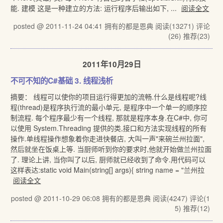
能. 建模 这是一种建立的方法: 运行程序后输出如下, ...
阅读全文
posted @ 2011-11-24 04:41 拥有的都是恩典
阅读(13271)
评论
(26)
推荐(23)
2011年10月29日
不可不知的C#基础 3. 线程浅析
摘要： 线程可以使你的项目运行得更加的流畅.什么是线程呢?线
程(thread)是程序执行流的最小单元, 是程序中一个单一的顺序控
制流程. 每个程序最少有一个线程, 那就是程序本身.在C#中, 你可
以使用 System.Threading 提供的类,接口和方法实现线程的所有
操作.单线程操作想象着你走进快餐店, 大叫一声"来碗兰州拉面",
然后就坐在饭桌上等. 当厨师听到你的要求时,他就开始做兰州拉面
了. 理论上讲, 当你叫了以后, 厨师就已经收到了命令.用代码可以
这样表达:static void Main(string[] args){ string name = "兰州拉
阅读全文
posted @ 2011-10-29 06:08 拥有的都是恩典
阅读(4247)
评论(1
5)
推荐(12)