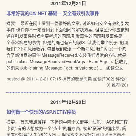
2011年12月21日
非常好玩的C#/.NET 基础 -- 安全有效引发事件
摘要： 最近在网上看到一篇很好的文章, 讨论如何安全有效的引发
事件.也许你不一定要用到下面相同的解决方案, 但是至少你应该知
道在引发事件时候需要考虑的问题.引发事件的问题引发事件是一
个非常容易的事情, 但是的确也有它的误区. 让我们举个例子. 假设
我们写个消息接收器, 每当我们收到一个新消息, 我们引发一个包
含了新消息的事件 MessageReceived.安装我们通常的方法,就是:
public class MessageReceivedEventArgs : EventArgs{ // 接收到
的消息 public string Message { get; private set; } ...
阅读全文
posted @ 2011-12-21 07:15 拥有的都是恩典
阅读(7962)
评论(1
9)
推荐(20)
2011年12月20日
如何做一个快乐的ASP.NET程序员
摘要： 首先我想解释一下标题中两个关键字: "快乐", "ASP.NET程
序员".有的人想成为一个"杰出"的程序员, 或者"资深"的程序员, 简
单来说就是"大牛"级的人物 -- 但是本文不是针对此种发展方向不