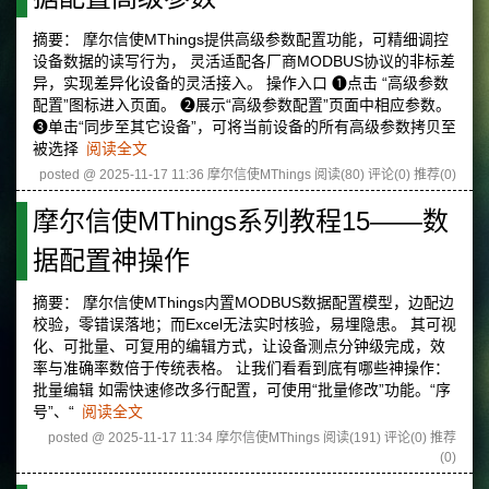
摘要： 摩尔信使MThings提供高级参数配置功能，可精细调控
设备数据的读写行为， 灵活适配各厂商MODBUS协议的非标差
异，实现差异化设备的灵活接入。 操作入口 ❶点击 “高级参数
配置”图标进入页面。 ❷展示“高级参数配置”页面中相应参数。
❸单击“同步至其它设备”，可将当前设备的所有高级参数拷贝至
被选择
阅读全文
posted @ 2025-11-17 11:36 摩尔信使MThings
阅读(80)
评论(0)
推荐(0)
摩尔信使MThings系列教程15——数
据配置神操作
摘要： 摩尔信使MThings内置MODBUS数据配置模型，边配边
校验，零错误落地；而Excel无法实时核验，易埋隐患。 其可视
化、可批量、可复用的编辑方式，让设备测点分钟级完成，效
率与准确率数倍于传统表格。 让我们看看到底有哪些神操作：
批量编辑 如需快速修改多行配置，可使用“批量修改”功能。“序
号”、“
阅读全文
posted @ 2025-11-17 11:34 摩尔信使MThings
阅读(191)
评论(0)
推荐
(0)