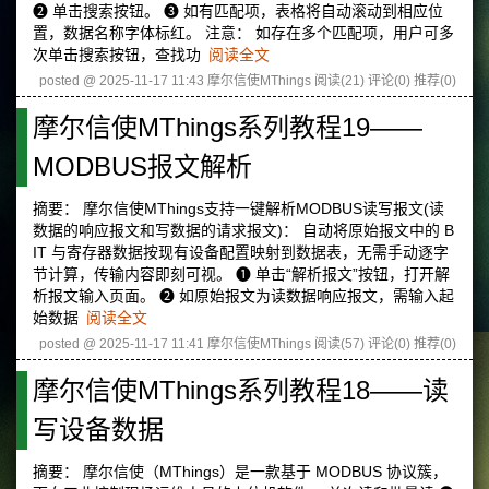
❷ 单击搜索按钮。 ❸ 如有匹配项，表格将自动滚动到相应位
置，数据名称字体标红。 注意： 如存在多个匹配项，用户可多
次单击搜索按钮，查找功
阅读全文
posted @ 2025-11-17 11:43 摩尔信使MThings
阅读(21)
评论(0)
推荐(0)
摩尔信使MThings系列教程19——
MODBUS报文解析
摘要： 摩尔信使MThings支持一键解析MODBUS读写报文(读
数据的响应报文和写数据的请求报文)： 自动将原始报文中的 B
IT 与寄存器数据按现有设备配置映射到数据表，无需手动逐字
节计算，传输内容即刻可视。 ❶ 单击“解析报文”按钮，打开解
析报文输入页面。 ❷ 如原始报文为读数据响应报文，需输入起
始数据
阅读全文
posted @ 2025-11-17 11:41 摩尔信使MThings
阅读(57)
评论(0)
推荐(0)
摩尔信使MThings系列教程18——读
写设备数据
摘要： 摩尔信使（MThings）是一款基于 MODBUS 协议簇，