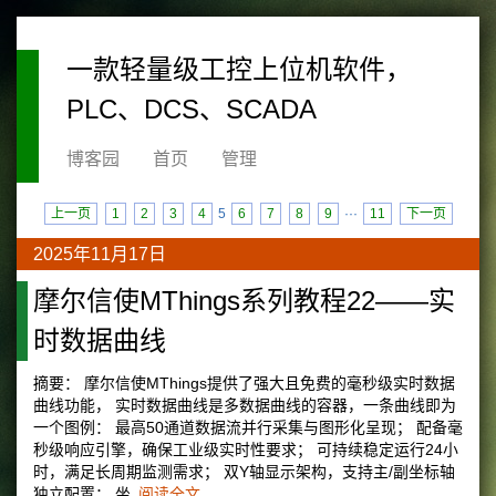
一款轻量级工控上位机软件，
PLC、DCS、SCADA
博客园
首页
管理
上一页
1
2
3
4
5
6
7
8
9
···
11
下一页
2025年11月17日
摩尔信使MThings系列教程22——实
时数据曲线
摘要： 摩尔信使MThings提供了强大且免费的毫秒级实时数据
曲线功能， 实时数据曲线是多数据曲线的容器，一条曲线即为
一个图例： 最高50通道数据流并行采集与图形化呈现； 配备毫
秒级响应引擎，确保工业级实时性要求； 可持续稳定运行24小
时，满足长周期监测需求； 双Y轴显示架构，支持主/副坐标轴
独立配置； 坐
阅读全文