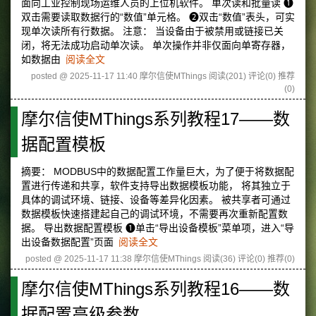
面向工业控制现场运维人员的上位机软件。 单次读和批量读 ❶
双击需要读取数据行的“数值”单元格。 ❷双击“数值”表头，可实
现单次读所有行数据。 注意： 当设备由于被禁用或链接已关
闭，将无法成功启动单次读。 单次操作并非仅面向单寄存器，
如数据由
阅读全文
posted @ 2025-11-17 11:40 摩尔信使MThings
阅读(201)
评论(0)
推荐
(0)
摩尔信使MThings系列教程17——数
据配置模板
摘要： MODBUS中的数据配置工作量巨大，为了便于将数据配
置进行传递和共享，软件支持导出数据模板功能， 将其独立于
具体的调试环境、链接、设备等差异化因素。 被共享者可通过
数据模板快速搭建起自己的调试环境，不需要再次重新配置数
据。 导出数据配置模板 ❶单击“导出设备模板”菜单项，进入“导
出设备数据配置”页面
阅读全文
posted @ 2025-11-17 11:38 摩尔信使MThings
阅读(36)
评论(0)
推荐(0)
摩尔信使MThings系列教程16——数
据配置高级参数