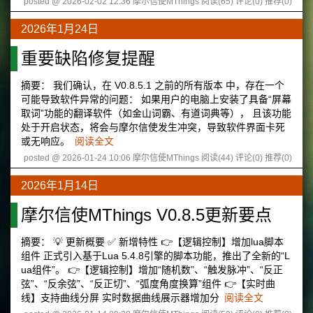
posted @ 2026-02-02 12:36 摩尔信使MThings
阅读(65)
评论(0)
推荐(0)
2026年1月24日
重要缺陷修复提醒
摘要： 我们确认，在 V0.8.5.1 之前的所有版本 中，存在一个
可能导致软件异常的问题： 如果用户的电脑上安装了具备“屏幕
取词”功能的翻译软件（如金山词霸、有道词典等）， 且该功能
处于开启状态，将会与摩尔信使发生冲突，导致软件界面卡死
或无响应。
阅读全文
posted @ 2026-01-24 10:06 摩尔信使MThings
阅读(44)
评论(0)
推荐(0)
2026年1月14日
摩尔信使MThings V0.8.5更新要点
摘要： 💡 更新概要 ✅ 新增特性 👉【逻辑控制】增加lua脚本
组件 正式引入基于Lua 5.4.8引擎的脚本功能，推出了全新的“L
ua组件”。 👉【逻辑控制】增加“随机数”、“触发脉冲”、“反正
弦”、“反余弦”、“反正切”、“弧度角度换算”组件 👉【实时曲
线】支持曲线分屏 实时数据曲线展示器增加分
阅读全文