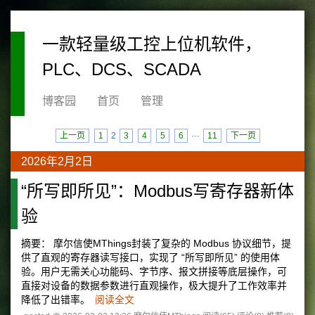
一款轻量级工控上位机软件，
PLC、DCS、SCADA
博客园
首页
管理
上一页
1
2
3
4
5
6
···
11
下一页
2026年2月2日
“所写即所见”：Modbus写寄存器新体
验
摘要： 摩尔信使MThings封装了复杂的 Modbus 协议细节，提
供了直观的寄存器读写接口，实现了 “所写即所见” 的使用体
验。用户无需关心功能码、字节序、报文拼接等底层操作，可
直接对设备的数据参数进行直观操作，极大提升了工作效率并
降低了出错率。
阅读全文