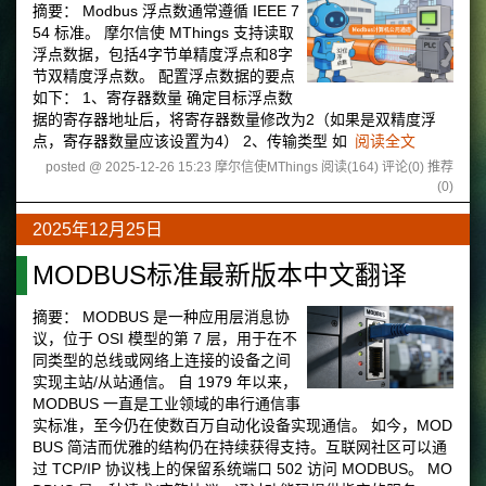
摘要：
Modbus 浮点数通常遵循 IEEE 7
54 标准。 摩尔信使 MThings 支持读取
浮点数据，包括4字节单精度浮点和8字
节双精度浮点数。 配置浮点数据的要点
如下： 1、寄存器数量 确定目标浮点数
据的寄存器地址后，将寄存器数量修改为2（如果是双精度浮
点，寄存器数量应该设置为4） 2、传输类型 如
阅读全文
posted @ 2025-12-26 15:23 摩尔信使MThings
阅读(164)
评论(0)
推荐
(0)
2025年12月25日
MODBUS标准最新版本中文翻译
摘要：
MODBUS 是一种应用层消息协
议，位于 OSI 模型的第 7 层，用于在不
同类型的总线或网络上连接的设备之间
实现主站/从站通信。 自 1979 年以来，
MODBUS 一直是工业领域的串行通信事
实标准，至今仍在使数百万自动化设备实现通信。 如今，MOD
BUS 简洁而优雅的结构仍在持续获得支持。互联网社区可以通
过 TCP/IP 协议栈上的保留系统端口 502 访问 MODBUS。 MO