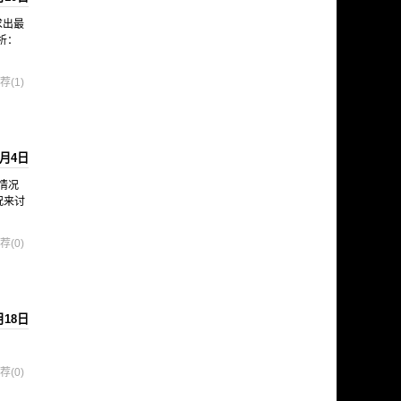
求出最
析：
荐(1)
9月4日
情况
况来讨
荐(0)
月18日
荐(0)