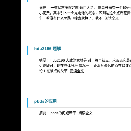
摘要： 一道状态压缩好题 题目大意： 就是开局有一个起
小花费，其中引入一个充电池的概念，即到达这个点后花费
乍一看没有什么思路（搜索就算了，我不
阅读全文
hdu2196 题解
摘要： hdu2196 大致题意就是 对于每个结点，求距
讨论即可，现在具体分析 情况一： 距离其最远的点在以该点
论 1.在该点的父节
阅读全文
pbds的应用
摘要： pbds的问题若干
阅读全文