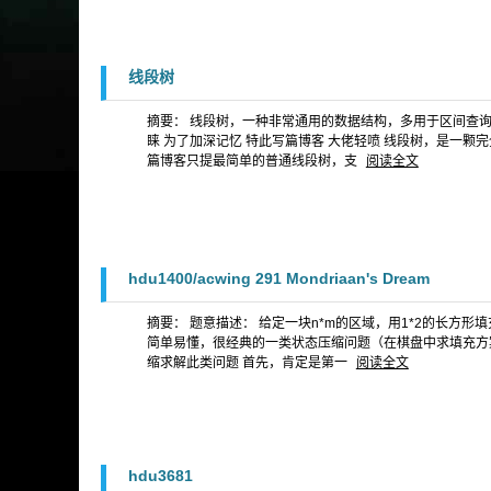
线段树
摘要： 线段树，一种非常通用的数据结构，多用于区间查询
睐 为了加深记忆 特此写篇博客 大佬轻喷 线段树，是一
篇博客只提最简单的普通线段树，支
阅读全文
hdu1400/acwing 291 Mondriaan's Dream
摘要： 题意描述： 给定一块n*m的区域，用1*2的长方
简单易懂，很经典的一类状态压缩问题（在棋盘中求填充方
缩求解此类问题 首先，肯定是第一
阅读全文
hdu3681