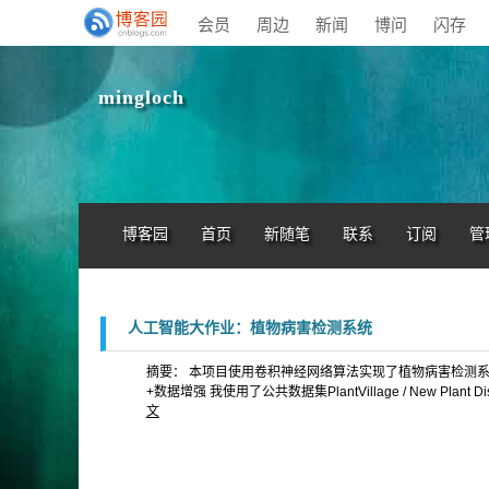
会员
周边
新闻
博问
闪存
mingloch
博客园
首页
新随笔
联系
订阅
管
人工智能大作业：植物病害检测系统
摘要： 本项目使用卷积神经网络算法实现了植物病害检测系统
+数据增强 我使用了公共数据集PlantVillage / New 
文