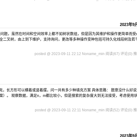
2023年9
问题，虽然在时间和空间效率上都不如树状数组，但是因为其维护和操作更简单而受oi
颗完全二叉树，由上到下维护，支持询问，更改等多种操作变种包括可持久化线段树及若
posted @ 2023-09-11 22:12 Noname_min
阅读(67)
评论(0)
推
形填充，长方形可以横着或竖着摆，问一共有多少种填充方案 具体思路： 题意没什么好
案）。 观察数据，满足n，m都比较小，但是搜索的复杂度大到无法接受，考虑使用
posted @ 2023-09-11 22:11 Noname_min
阅读(52)
评论(0)
推
2023年9