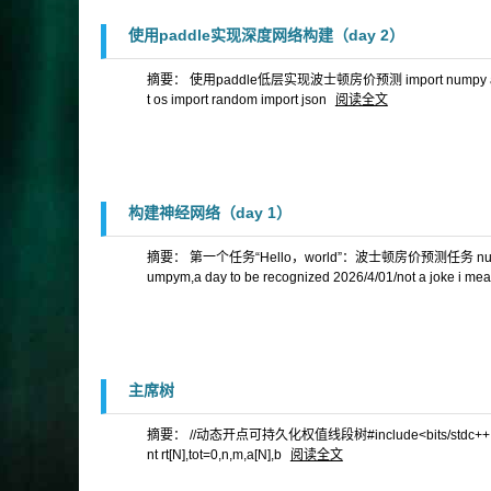
使用paddle实现深度网络构建（day 2）
摘要： 使用paddle低层实现波士顿房价预测 import numpy as np import
t os import random import json
阅读全文
构建神经网络（day 1）
摘要： 第一个任务“Hello，world”：波士顿房价预测任务 nu
umpym,a day to be recognized 2026/4/01/not a joke i me
主席树
摘要： //动态开点可持久化权值线段树#include<bits/stdc++.h> using na
nt rt[N],tot=0,n,m,a[N],b
阅读全文