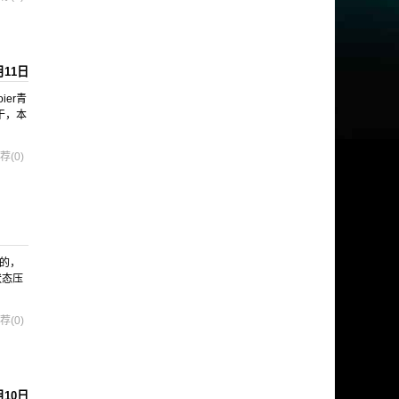
月11日
er青
干，本
荐(0)
说的，
状态压
荐(0)
月10日