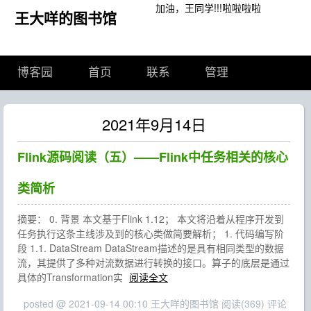
加油，王同学!!!啦啦啦啦
王大咩的图书馆
博客园
首页
联系
管理
2021年9月14日
Flink源码阅读（五）——Flink中任务相关的核心
类简析
摘要： 0. 背景 本文基于Flink 1.12； 本文将沿着从程序开发到
任务执行这条主线涉及到的核心类做简要解析； 1. 代码编写阶
段 1.1. DataStream DataStream描述的是具有相同类型的数据
流，其提供了多种对流数据进行转换的接口。算子的底层是通过
具体的Transformation实
阅读全文
posted @ 2021-09-14 00:10 王大咩的图书馆
阅读(369)
评论