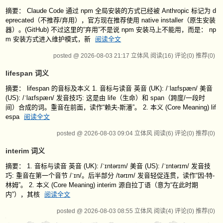
摘要： Claude Code 通过 npm 全局安装的方式已经被 Anthropic 标记为 d
eprecated（不推荐/弃用），官方现在推荐使用 native installer（原生安装
器）。(GitHub) 不过这里的“弃用”不是说 npm 安装马上不能用，而是： np
m 安装方式进入维护模式，新
阅读全文
posted @ 2026-08-03 21:17 立体风
阅读(16)
评论(0)
推荐(0)
lifespan 词义
摘要： lifespan 的音标及本义 1. 音标与读音 英音 (UK): /ˈlaɪfspæn/ 美音
(US): /ˈlaɪfspæn/ 发音技巧: 这是由 life（生命）和 span（跨度/一段时
间）合成的词。重音在前面，读作“赖夫-斯潘”。 2. 本义 (Core Meaning) lif
espa
阅读全文
posted @ 2026-08-03 09:04 立体风
阅读(6)
评论(0)
推荐(0)
interim 词义
摘要： 1. 音标与读音 英音 (UK): /ˈɪntərɪm/ 美音 (US): /ˈɪntərɪm/ 发音技
巧: 重音在第一个音节 /ˈɪn/。后半部分 /tərɪm/ 发音轻促连贯，读作“因-特-
林姆”。 2. 本义 (Core Meaning) interim 源自拉丁语（意为“在此时期
内”），其核
阅读全文
posted @ 2026-08-03 08:55 立体风
阅读(4)
评论(0)
推荐(0)