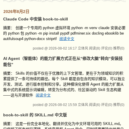
2026年8月2日
Claude Code 中安装 book-to-skill
摘要： 创建一个专用的 python 虚拟环境 python -m venv claude 安装必要
的 python 包 python -m pip install pypdf pdfminer.six docling ebooklib be
autifulsoup4 python-docx striprtf
阅读全文
posted @ 2026-08-02 16:17 立体风
阅读(8)
评论(0)
推荐(0)
AI Agent（智能体）的能力扩展方式正在从“修改大脑”转向“安装技
能包”
摘要： Skills 的价值不仅在于优雅的上下文管理，更在于为领域知识的积
累提供了一条可持续的路径。每个 Skill 都是自包含的知识模块，可以独立
开发、测试、进行版本控制和分享。这种模块化使得 Agent 的能力扩展从
集中式的系统提示词编辑，转变为分布式的、社区驱动的 Skill 生态构建
——这与开源软件
阅读全文
posted @ 2026-08-02 15:59 立体风
阅读(6)
评论(0)
推荐(0)
book-to-skill 的 SKILL.md 中文版
摘要： 这是一份完全本地化、翻译并优化为中文环境可用的 SKILL.md。