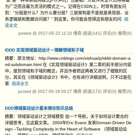
“层”是一种体系结构模式[POSA1]，也是被广大软件从业人员用得最
为广泛而且最为灵活的模式之一。记得在CSDN上，时常有朋友问
到：“分层是什么？为什么要分层？三层架构是不是就是表现层、业
务逻辑层和数据访问层？” 到这里，你可能会觉得这些朋友的问
阅
读全文
posted @
2017-05-22 11:10
傳奇
阅读(141)
评论(0)
推荐(0)
IDDD 实现领域驱动设计－理解领域和子域
摘要：原文地址：http://www.cnblogs.com/xishuai/p/iddd-domain-a
nd-subdomain.html 在《实现领域驱动设计》第二章的前半部分内容
中，提到领域和子域的概念，并且作者把这两者又进行了细致的区
分，其实在《领域驱动设计》书中，也有进行详细说明，只不过是在
第
阅读全文
posted @
2017-05-18 09:27
傳奇
阅读(172)
评论(0)
推荐(0)
DDD领域驱动设计基本理论知识总结
摘要：领域驱动设计之领域模型 加一个导航，关于如何设计聚合的
详细思考，见这篇文章。 2004年Eric Evans 发表Domain-Driven De
sign –Tackling Complexity in the Heart of Software （领域驱动设