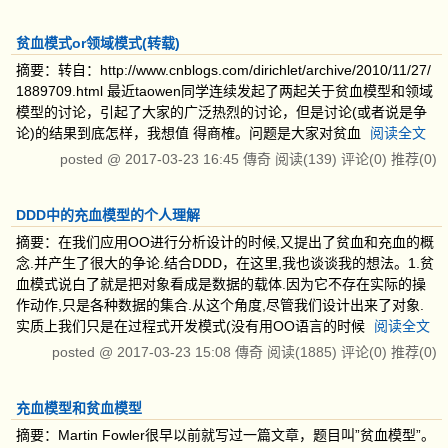
贫血模式or领域模式(转载)
摘要：转自：http://www.cnblogs.com/dirichlet/archive/2010/11/27/
1889709.html 最近taowen同学连续发起了两起关于贫血模型和领域
模型的讨论，引起了大家的广泛热烈的讨论，但是讨论(或者说是争
论)的结果到底怎样，我想值 得商榷。问题是大家对贫血
阅读全文
posted @
2017-03-23 16:45
傳奇
阅读(139)
评论(0)
推荐(0)
DDD中的充血模型的个人理解
摘要：在我们应用OO进行分析设计的时候,又提出了贫血和充血的概
念.并产生了很大的争论.结合DDD，在这里,我也谈谈我的想法。1.贫
血模式说白了就是把对象看成是数据的载体.因为它不存在实际的操
作动作,只是各种数据的集合.从这个角度,尽管我们设计出来了对象.
实质上我们只是在过程式开发模式(没有用OO语言的时候
阅读全文
posted @
2017-03-23 15:08
傳奇
阅读(1885)
评论(0)
推荐(0)
充血模型和贫血模型
摘要：Martin Fowler很早以前就写过一篇文章，题目叫”贫血模型”。