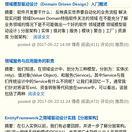
领域模型驱动设计（Domain Driven Design）入门概述
摘要：软件开发要干什么： 反映真实世界要自动化的业务流程 解决
现实问题 领域Domain Domain特指软件关注的领域 在不能充分了解
业务领域的情况下是不可能做出一个好的软件 领域建模 领域模型驱
动设计 } 分层架构 } 实体 } 值对象 } 服务 } 模块 } 聚合 } 工厂 } 资源
库 分层架构：
阅读全文
posted @
2017-05-22 14:08
傳奇
阅读(411)
评论(0)
推荐(0)
领域服务与应用服务的职责
摘要：我们知道，在领域设计中，划分为三种模型，分别为：实体(E
ntity)、值对象(Value Object)、和服务(Service)。其中Service与我
们传统设计中的Service有什么不同呢？让我们来回忆一下，通常我
们针对将读写xml、资金转账等代码放在service中，可以看出，该层
包括了两种
阅读全文
posted @
2017-05-22 11:24
傳奇
阅读(472)
评论(0)
推荐(0)
EntityFramework之领域驱动设计实践【分层架构】
摘要：在引入实例以前，我们有必要回顾，并进一步了解分层架构。