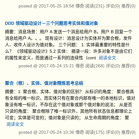
posted @
2017-05-25 18:58
傳奇
阅读(231)
评论(0)
推荐(0)
DDD 领域驱动设计－三个问题思考实体和值对象
摘要：消息场景：用户 A 发送一个消息给用户 B，用户 B 回复一个
消息给用户 A。。。 现有设计：消息设计为实体并为聚合根，发件
人、收件人设计为值对象。 三个问题： 1. 实体最重要的特性是什
么？ 《领域驱动设计》5.2 实体： 摘录一段：许多对象不是由它们
的属性来定义，而是通过一系列的连续性（cont
阅读全文
posted @
2017-05-24 15:21
傳奇
阅读(268)
评论(0)
推荐(0)
聚合（根）、实体、值对象精炼思考总结
摘要：1. 聚合根、实体、值对象的区别？ 从标识的角度： 聚合根具
有全局的唯一标识，而实体只有在聚合内部有唯一的本地标识，值对
象没有唯一标识，不存在这个值对象或那个值对象的说法； 从是否
只读的角度： 聚合根除了唯一标识外，其他所有状态信息都理论上
可变；实体是可变的；值对象是只读的； 从生命周期的角度： 聚
阅读全文
posted @
2017-05-24 10:36
傳奇
阅读(175)
评论(0)
推荐(0)