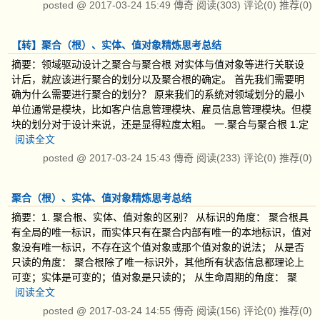
posted @
2017-03-24 15:49
傳奇
阅读(303)
评论(0)
推荐(0)
【转】聚合（根）、实体、值对象精炼思考总结
摘要：领域驱动设计之聚合与聚合根 对实体与值对象等进行关联设
计后，就应该进行聚合的划分以及聚合根的确定。 首先我们需要明
确为什么需要进行聚合的划分？ 原来我们的系统对领域划分的最小
单位通常是模块，比如客户信息管理模块、雇员信息管理模块。但模
块的划分对于设计来说，还是显得粒度太粗。 一.聚合与聚合根 1.定
阅读全文
posted @
2017-03-24 15:43
傳奇
阅读(233)
评论(0)
推荐(0)
聚合（根）、实体、值对象精炼思考总结
摘要：1. 聚合根、实体、值对象的区别？ 从标识的角度： 聚合根具
有全局的唯一标识，而实体只有在聚合内部有唯一的本地标识，值对
象没有唯一标识，不存在这个值对象或那个值对象的说法； 从是否
只读的角度： 聚合根除了唯一标识外，其他所有状态信息都理论上
可变；实体是可变的；值对象是只读的； 从生命周期的角度： 聚
阅读全文
posted @
2017-03-24 14:55
傳奇
阅读(156)
评论(0)
推荐(0)