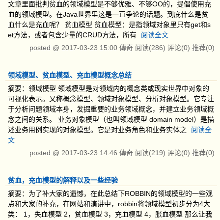
文章里面批判贫血的领域模型是不够优雅、不够OO的，提倡使用充
血的领域模型。在Java世界里这是一直争论的话题。到底什么是贫
血什么是充血呢？ 贫血模型 贫血模型：是指领域对象里只有get和s
et方法，或者包含少量的CRUD方法，所有
阅读全文
posted @
2017-03-23 15:00
傳奇
阅读(286)
评论(0)
推荐(0)
领域模型、贫血模型、充血模型概念总结
摘要：领域模型 领域模型是对领域内的概念类或现实世界中对象的
可视化表示。又称概念模型、领域对象模型、分析对象模型。它专注
于分析问题领域本身，发掘重要的业务领域概念，并建立业务领域概
念之间的关系。 业务对象模型（也叫领域模型 domain model）是描
述业务用例实现的对象模型。它是对业务角色和业务实体之
阅读全
文
posted @
2017-03-23 14:46
傳奇
阅读(219)
评论(0)
推荐(0)
贫血，充血模型的解释以及一些经验
摘要：为了补大家的遗憾，在此总结下ROBBIN的领域模型的一些观
点和大家的补充，在网站和演讲中，robbin将领域模型初步分为4大
类： 1，失血模型 2，贫血模型 3，充血模型 4，胀血模型 那么让我