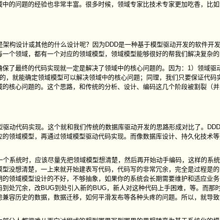
域中的问题的经验也非常丰富。很多时候，领域专家比技术专家更加吃香，比如
是架构设计或其他的什么设计呢？因为DDD是一种基于模型驱动开发的软件开
每一个领域，都有一个对应的领域模型，领域模型能够很好的帮我们解决复杂的
确保了最终的代码实现就一定是解决了领域中的核心问题的。因为：1）领域驱
确的，就能确定领域模型可以解决领域中的核心问题；同理，我们只要保证代码
域的核心问题的。这个思路，和传统的分析、设计、编码这几个阶段被割裂（并
型驱动代码实现。这个就和我们传统的数据库驱动开发的思路形成对比了。DD
应的领域模型，再通过领域模型驱动代码实现。而像数据库设计、持久化技术等
一个系统时，应该尽量先把领域模型想清楚，然后再开始动手编码，这样的系
模型没想清楚，一上来就开始建表写代码，代码写的非常冗余，完全是过程是的
期的领域模型设计的不好，不够抽象，如果你的系统会长期需要维护和适应业务
到处冗余，改BUG到处引入新的BUG，新人对这种代码上手困难，等。而那
虑兼容历史的数据，数据迁移，如何平滑发布等各种头疼的问题。所以，就导致