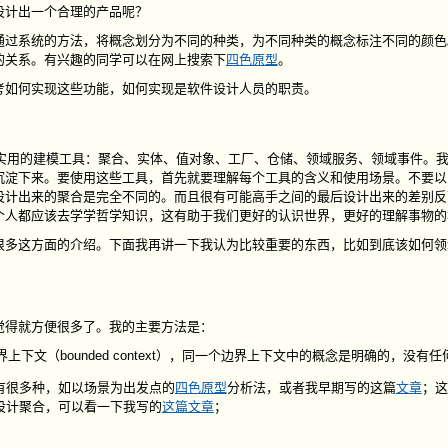
设计出一个合理的产品呢？
通过系统的方法，将概念划分为不同的种类，为不同种类的概念标注不同的颜色
的关系。有兴趣的同学可以在网上搜索下
四色原型
。
考如何实现这些功能，如何实现是软件设计人员的职责。
多实用的建模工具：聚合、实体、值对象、工厂、仓储、领域服务、领域事件。
沉淀下来。要使用这些工具，首先就要理解每个工具的含义和使用场景。不要以
设计出来的聚合是完全不同的。而且很有可能高手之间的最后设计出来的差别反
个人都应该去学学哲学知识，这有助于我们更好的认识世界，更好的理解事物的
很多这方面的介绍。下面我再讲一下我认为比较重要的东西，比如到底该如何领
觉得就方便很多了。我的主要方法是：
界上下文（bounded context），同一个边界上下文中的概念是明确的，没有
有很多种，如以场景为出发点的
四色原型
分析法，或者我早期写的这篇
文章
；这
设计聚合，可以看一下我写的
这篇文章
；