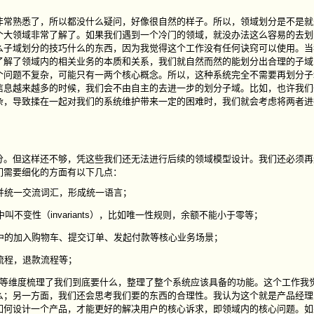
非常熟悉了，所以都没什么疑问，好像很自然的样子。所以，领域划分是不是就
个大领域非常了解了。如果我们遇到一个冷门的领域，就没办法这么容易的去划
么子域划分的技巧什么的东西，因为我觉得这个工作没有任何诀窍可以使用。当
了解了领域内的相关业务的本质和关系，我们就自然而然的能划分出合理的子域
个问题不复杂，可能只有一两个核心概念。所以，这种系统完全不需要再划分子
信息越来越多的时候，我们会不由自主的去进一步的划分子域。比如，也许我们
杂，导致揉在一起对我们的系统维护带来一定的困难时，我们就会考虑将两者进
分。但这样还不够，凭这些我们还无法进行后续的领域模型设计。我们还必须再
们需要细化的方面有以下几点：
并统一交流词汇，形成统一语言；
不变性（invariants），比如唯一性规则，余额不能小于零等；
中的加入购物车、提交订单、发起付款等核心业务场景；
流程，退款流程等；
程等维度梳理了我们到底要什么，整理了整个系统应该具备的功能。这个工作我
么；另一方面，我们还会思考我们要的东西的合理性。我认为这个就是产品经理
如何设计一个产品，才能更好的解决用户的核心诉求，即领域内的核心问题。如