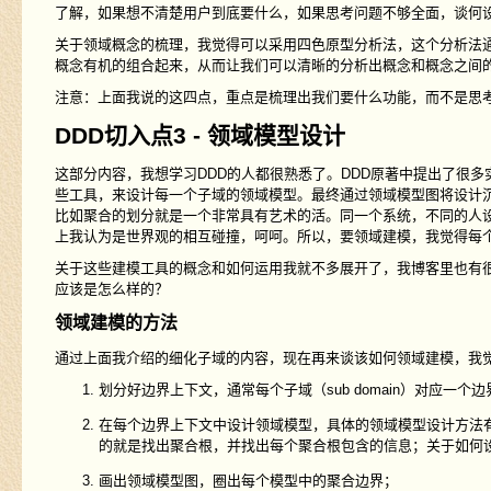
了解，如果想不清楚用户到底要什么，如果思考问题不够全面，谈何
关于领域概念的梳理，我觉得可以采用四色原型分析法，这个分析法
概念有机的组合起来，从而让我们可以清晰的分析出概念和概念之间
注意：上面我说的这四点，重点是梳理出我们要什么功能，而不是思
DDD切入点3 - 领域模型设计
这部分内容，我想学习DDD的人都很熟悉了。DDD原著中提出了很
些工具，来设计每一个子域的领域模型。最终通过领域模型图将设计
比如聚合的划分就是一个非常具有艺术的活。同一个系统，不同的人
上我认为是世界观的相互碰撞，呵呵。所以，要领域建模，我觉得每
关于这些建模工具的概念和如何运用我就不多展开了，我博客里也有
应该是怎么样的？
领域建模的方法
通过上面我介绍的细化子域的内容，现在再来谈该如何领域建模，我
划分好边界上下文，通常每个子域（sub domain）对应一个边
在每个边界上下文中设计领域模型，具体的领域模型设计方法
的就是找出聚合根，并找出每个聚合根包含的信息；关于如何
画出领域模型图，圈出每个模型中的聚合边界；