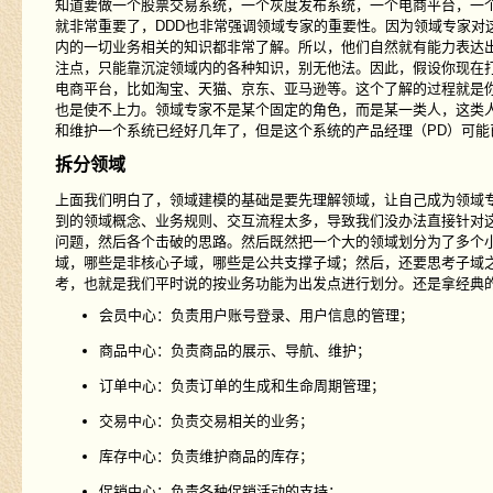
知道要做一个股票交易系统，一个灰度发布系统，一个电商平台，一
就非常重要了，DDD也非常强调领域专家的重要性。因为领域专家对
内的一切业务相关的知识都非常了解。所以，他们自然就有能力表达
注点，只能靠沉淀领域内的各种知识，别无他法。因此，假设你现在
电商平台，比如淘宝、天猫、京东、亚马逊等。这个了解的过程就是
也是使不上力。领域专家不是某个固定的角色，而是某一类人，这类
和维护一个系统已经好几年了，但是这个系统的产品经理（PD）可
拆分领域
上面我们明白了，领域建模的基础是要先理解领域，让自己成为领域
到的领域概念、业务规则、交互流程太多，导致我们没办法直接针对
问题，然后各个击破的思路。然后既然把一个大的领域划分为了多个
域，哪些是非核心子域，哪些是公共支撑子域；然后，还要思考子域
考，也就是我们平时说的按业务功能为出发点进行划分。还是拿经典
会员中心：负责用户账号登录、用户信息的管理；
商品中心：负责商品的展示、导航、维护；
订单中心：负责订单的生成和生命周期管理；
交易中心：负责交易相关的业务；
库存中心：负责维护商品的库存；
促销中心：负责各种促销活动的支持；