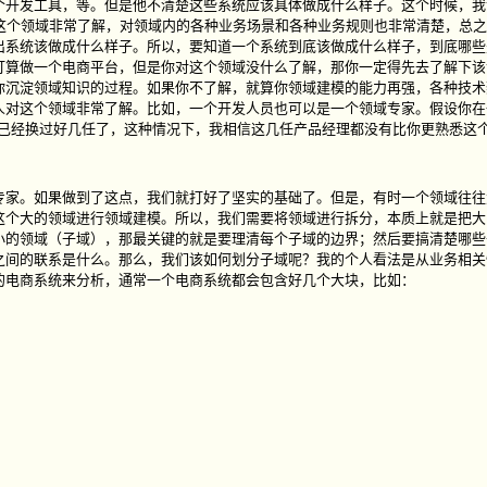
个开发工具，等。但是他不清楚这些系统应该具体做成什么样子。这个时候，我
这个领域非常了解，对领域内的各种业务场景和各种业务规则也非常清楚，总
出系统该做成什么样子。所以，要知道一个系统到底该做成什么样子，到底哪些
打算做一个电商平台，但是你对这个领域没什么了解，那你一定得先去了解下该
你沉淀领域知识的过程。如果你不了解，就算你领域建模的能力再强，各种技术
人对这个领域非常了解。比如，一个开发人员也可以是一个领域专家。假设你在
能已经换过好几任了，这种情况下，我相信这几任产品经理都没有比你更熟悉这
专家。如果做到了这点，我们就打好了坚实的基础了。但是，有时一个领域往往
这个大的领域进行领域建模。所以，我们需要将领域进行拆分，本质上就是把大
小的领域（子域），那最关键的就是要理清每个子域的边界；然后要搞清楚哪些
之间的联系是什么。那么，我们该如何划分子域呢？我的个人看法是从业务相关
的电商系统来分析，通常一个电商系统都会包含好几个大块，比如：