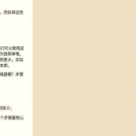
。然后将这些
我们可以使用这
为很简单哦，
而更大，实际
本质。
域建模？步骤
任何歧义；
个步骤最核心