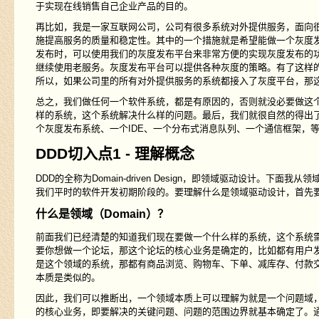
于实现在线销售自己企业产品的目的。
再比如，我是一家互联网公司，公司有很多系统对外提供服务，面向
施提高服务的质量和稳定性。其中的一个措施就是希望能做一个灰度
发布时，可以使用我们的灰度发布平台来非常方便的实现灰度发布的
继续使用老服务。灰度发布平台可以提供各种灰度的策略。有了这样
所以，如果公司里的所有对外提供服务的系统都接入了灰度平台，那
总之，我们做任何一个软件系统，都是有原因的，否则就没必要做这
样的系统，这个系统解决什么样的问题。最后，我们就很自然的得出
个灰度发布系统、一个IDE、一个分布式消息队列、一个通信框架，
DDD切入点1 - 理解概念
DDD的全称为Domain-driven Design，即领域驱动设计
我们平时的软件开发初期阶段的。要理解什么是领域驱动设计，首先
什么是领域（Domain）？
前面我们已经清楚的知道我们现在要做一个什么样的系统，这个系统
要你想做一个论坛，那这个论坛的核心业务是确定的，比如都有用户
是这个领域的系统，那都有商品浏览、购物车、下单、减库存、付款
本质是类似的。
因此，我们可以推断出，一个领域本质上可以理解为就是一个问题域
的核心业务，即要解决的关键问题、问题的范围边界就基本确定了。