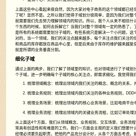
上面这些中心看起来很自然，因为大家对电子商务的这个领域都已经
了呢？显然不是。之所以我们觉得子域划分很简单，是因为我们对整
就需要我们先去努力理解领域内的知识。所以，我个人从来不相信什
个东西的时候，如何去拆解它？当我们对整个领域有一定的熟悉了，
是所有的系统都需要划分子域的，有些系统只是解决一个小问题，这
对的，当一个领域，我们的关注点越来越多，每个关注点我们关注的
和商品的库存都放在商品中心里，但是后来由于库存的维护越来越复
就是所谓的业务垂直分割。
细化子域
通过上面的两步，我们了解了领域里的知识，也对领域进行了子域划
个子域，进一步明确每个子域的核心关注点，即需求细化。我觉得我
梳理领域概念：梳理出领域内我们关注的概念、概念的关系，
梳理业务规则：梳理出领域内我们关注的各种业务规则，DDD中叫
梳理业务场景：梳理出领域内的核心业务场景，比如电商平台
梳理业务流程：梳理出领域内的关键业务流程，比如订单处理
从上面这4个方面，我们从领域概念、业务规则、交互场景、业务流
常具有创造性和有难度的工作。我们一方面会主观的定义我们想要什
经理必须要负起职责，把他的产品充分设计好，从各个方面去考虑，