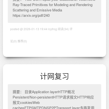
Ray-Traced Primitives for Modeling and Rendering
Scattering and Emissive Media
https://arxiv.org/pdf/240
posted @ 2026-01-13 19:44 lcyfrog
阅读(34)
评
论(0)
推荐(0)
计网复习
摘要： 目录Application layerHTTP概况
Persistent/Non-persistentHTTP请求报文HTTP响应
报文cookiesWeb
cachesFTPSMTPDNSP2PTransport layer多路复用