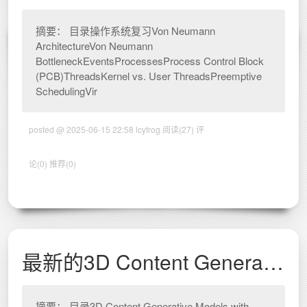
摘要： 目录操作系统复习Von Neumann
ArchitectureVon Neumann
BottleneckEventsProcessesProcess Control Block
(PCB)ThreadsKernel vs. User ThreadsPreemptive
SchedulingVir
posted @ 2025-06-15 22:58 lcyfrog
阅读(27)
评
论(0)
推荐(0)
最新的3D Content Generative Models (2025.5)
摘要： 目录3D Content Generative Models with