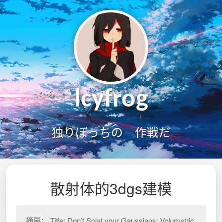
lcyfrog
独りぼっちの 作戦だ
散射体的3dgs建模
摘要： Title: Don’t Splat your Gaussians: Volumetric