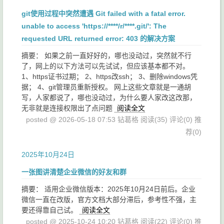
git使用过程中突然遭遇 Git failed with a fatal error.
unable to access 'https://****/r/****.git/': The
requested URL returned error: 403 的解决方案
摘要： 如果之前一直好好的，哪也没动过，突然就不行
了，网上的以下方法可以先试试，但应该基本都不对。
1、https证书过期； 2、https改ssh； 3、删除windows凭
据； 4、git管理员重新授权。 网上这些文章就是一通胡
写，人家都说了，哪也没动过，为什么要人家改这改那，
无非就是连接权限出了点问题
阅读全文
posted @ 2026-05-18 07:53 钻葛格
阅读(35)
评论(0)
推
荐(0)
2025年10月24日
一张图讲清楚企业微信的好友和群
摘要： 适用企业微信版本：2025年10月24日前后。企业
微信一直在改版，官方文档大部分滞后，参考性不强，主
要还得靠自己试。
阅读全文
posted @ 2025-10-24 10:20 钻葛格
阅读(22)
评论(0)
推