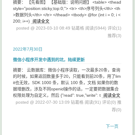
摘要： 【先看图】 【基础版：说明问题】 <table> <thead
style="position:sticky;top:0;"> <tr> <th>序号列头</th> <th
>数据列头</th> </tr> </thead> <tbody> @for (int i = 0; i <
200; i++)
阅读全文
posted @ 2023-03-10 08:49 钻葛格
阅读(5944)
评论(1)
推荐(3)
2022年7月30日
微信小程序开发中遇到的坑，陆续更新
摘要： 云数据库：微信小程序读取，一次最多20条，查询
的时候，如果返回数量多于20，只能看到前20条，用了lim
it也无效，SDK 1000 条，默认 100 条，文档 如果你的数
据增删改，涉及不同openid操作的话，一定要把数据集合
权限处理为自定义，然后 {"read": true,"write": t
阅读全文
posted @ 2022-07-30 13:09 钻葛格
阅读(91)
评论(0)
推
荐(0)
下一页