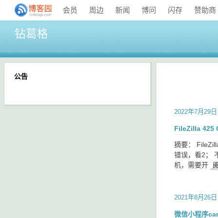
会员
周边
新闻
博问
闪存
赞助商
钻葛格
公告
2022年7月29日
FileZilla 425
摘要： Fil
错误，看2； 
机，需要开
2021年8月26日
微信小程序canv