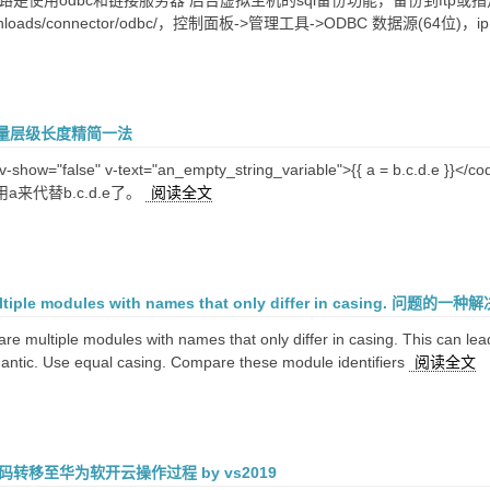
是使用odbc和链接服务器 后台虚拟主机的sql备份功能，备份到ftp或指定目录为.sq
ownloads/connector/odbc/，控制面板->管理工具->ODBC 数据源(64位)，i
变量层级长度精简一法
-show="false" v-text="an_empty_string_variable">{{ a = b.c.d
用a来代替b.c.d.e了。
阅读全文
ultiple modules with names that only differ in casing. 问题的一
 multiple modules with names that only differ in casing. This can lea
antic. Use equal casing. Compare these module identifiers
阅读全文
码转移至华为软开云操作过程 by vs2019