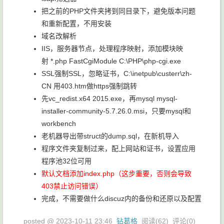
把之前的PHP文件夹拷到同目录下，避免版本问题
和重新配置，不用安装
域名改解析
IIS，服务器节点，处理程序映射，添加模块映
射 *.php FastCgiModule C:\PHP\php-cgi.exe
SSL强制SSL，忽略证书，C:\inetpub\custerr\zh-
CN 用403.htm做https强制跳转
先vc_redist.x64 2015.exe，再mysql mysql-
installer-community-5.7.26.0.msi，只要mysql和
workbench
老机器导出带struct的dump.sql，在新机导入
程序文件夹复制过来，配上网站和证书，设置应用
程序池32位可用
默认文档添加index.php（这步重要，否则会导致
403禁止访问错误）
完成，不需要做什么discuz内的备份和还原以及配置
posted @
2023-10-11 23:46
钻葛格
阅读(
62
) 评论(
0
)