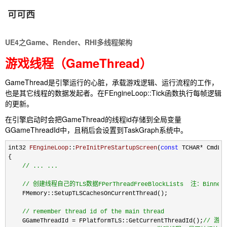
可可西
UE4之Game、Render、RHI多线程架构
游戏线程（GameThread）
GameThread是引擎运行的心脏，承载游戏逻辑、运行流程的工作，
也是其它线程的数据发起者。在FEngineLoop::Tick函数执行每帧逻辑
的更新。
在引擎启动时会把GameThread的线程id存储到全局变量
GGameThreadId中，且稍后会设置到TaskGraph系统中。
int32 
FEngineLoop
::
PreInitPreStartupScreen
(
const
 TCHAR*
 CmdLin
{

//
 ... ...

//
 创建线程自己的TLS数据FPerThreadFreeBlockLists  注：Binn
    FMemory::SetupTLSCachesOnCurrentThread();

//
 remember thread id of the main thread
    GGameThreadId = FPlatformTLS::GetCurrentThreadId();
//
 游戏