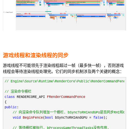
游戏线程和渲染线程的同步
游戏线程不可能领先于渲染线程超过一帧（最多快一帧），否则游戏
线程会等待渲染线程处理完。它们的同步机制涉及两个关键的概念：
//
 Engine\Source\Runtime\RenderCore\Public\RenderCommandFence.
//
 渲染命令栅栏
class
 RENDERCORE_API 
FRenderCommandFence
public
:

//
 向渲染命令队列增加一个栅栏. bSyncToRHIAndGPU是否同步RHI和G
void
BeginFence
(
bool
 bSyncToRHIAndGPU = 
false
); 

//
 等待栅栏被执行. bProcessGameThreadTasks没有作用.