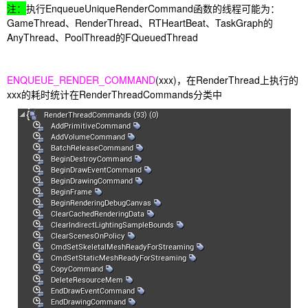
注：
执行EnqueueUniqueRenderCommand函数的线程可能为：
GameThread、RenderThread、RTHeartBeat、TaskGraph的
AnyThread、PoolThread的FQueuedThread
ENQUEUE_RENDER_COMMAND
(xxx)，在RenderThread上执行的
xxx的耗时统计在RenderThreadCommands分类中