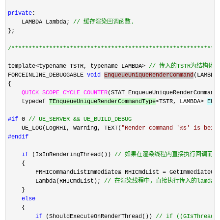
private
:

    LAMBDA Lambda; 
// 缓存渲染回调函数.
};

/*
***********************************************************
template
<typename TSTR, typename LAMBDA> 
//
 传入的TSTR为结构体
FORCEINLINE_DEBUGGABLE 
void
EnqueueUniqueRenderCommand
(LAMBDA
{

QUICK_SCOPE_CYCLE_COUNTER
(STAT_EnqueueUniqueRenderCommand)
    typedef 
TEnqueueUniqueRenderCommandType
<TSTR, 
LAMBDA
> 
EUR
#if
 0 
//
 UE_SERVER && UE_BUILD_DEBUG
    UE_LOG(LogRHI, Warning, TEXT(
"
Render command '%s' is bein
#endif
if
 (IsInRenderingThread()) 
// 如果在渲染线程内直接执行回调而不
    {

        FRHICommandListImmediate
& RHICmdList =
 GetImmediateCo
        Lambda(RHICmdList); 
//
 在渲染线程中，直接执行传入的lamda
    }

else
    {

if
 (ShouldExecuteOnRenderThread()) 
//
 if ((GIsThreade