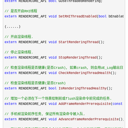
extern
 RENDERCORE_API 
bool
 GUseThreadedRendering;

//
 是否开启RHI线程
extern
 RENDERCORE_API 
void
SetRHIThreadEnabled
(
bool
 bEnableDe
(......)

//
 开启渲染线程.
extern
 RENDERCORE_API 
void
 StartRenderingThread
();

//
 停止渲染线程.
extern
 RENDERCORE_API 
void
 StopRenderingThread
();

//
 检查渲染线程是否健康(是否Crash), 如果crash, 则会用UE_Log输出日志
extern
 RENDERCORE_API 
void
 CheckRenderingThreadHealth
();

//
 检查渲染线程是否健康(是否Crash)
extern
 RENDERCORE_API 
bool
 IsRenderingThreadHealthy
();

//
 增加一个必须在下一个场景绘制前或flush渲染命令前完成的任务.
extern
 RENDERCORE_API 
void
AddFrameRenderPrerequisite
(
const
 F
//
 手机帧渲染前序任务, 保证所有渲染命令被入队.
extern
 RENDERCORE_API 
void
 AdvanceFrameRenderPrerequisite
();
