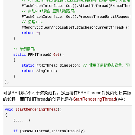
//
 将FRHIThread所在的RHI线程附加到askGraph体系中，并指定到ENam
        FTaskGraphInterface::Get().AttachToThread(ENamedThread
//
 启动RHI线程，直到线程返回。
        FTaskGraphInterface::Get().ProcessThreadUntilRequestRe
//
 清理TLS.
        FMemory::ClearAndDisableTLSCachesOnCurrentThread();

return
0
;

    }

//
 单例接口。
static
 FRHIThread&
 Get
()

    {

static
 FRHIThread Singleton; 
//
 使用了局部静态变量，可以
return
 Singleton;

    }

};
可见RHI线程不同于渲染线程，是直接在FRHIThread对象内创建实际
的线程。而FRHIThread的创建也是在
StartRenderingThread
()
中：
void
 StartRenderingThread
()

{

    (......)

if
 (GUseRHIThread_InternalUseOnly)
