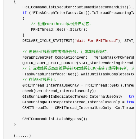
    {

        FRHICommandListExecutor::GetImmediateCommandList().Imm
if
 (!
FTaskGraphInterface::Get().IsThreadProcessingTask
        {

//
 创建FRHIThread实例并启动它.
            FRHIThread::Get().Start();

        }

        DECLARE_CYCLE_STAT(TEXT(
"
Wait For RHIThread
"
), STAT_W
//
 创建RHI线程拥有者捕获任务, 让游戏线程等待.
        FGraphEventRef CompletionEvent = TGraphTask<FOwnershi
        QUICK_SCOPE_CYCLE_COUNTER(STAT_StartRenderingThread);

//
 让游戏线程或局部线程等待RHI线程处理(捕获了线程拥有者, 大多
        FTaskGraphInterface::Get().WaitUntilTaskCompletes(Comp
//
 存储RHI线程id.
        GRHIThread_InternalUseOnly =
 FRHIThread::Get().Thread;
        check(GRHIThread_InternalUseOnly);

        GIsRunningRHIInDedicatedThread_InternalUseOnly 
= 
true
;
        GIsRunningRHIInSeparateThread_InternalUseOnly 
= 
true
;

        GRHIThreadId 
= GRHIThread_InternalUseOnly->
GetThreadID
        GRHICommandList.LatchBypass();

    }

    (......)
