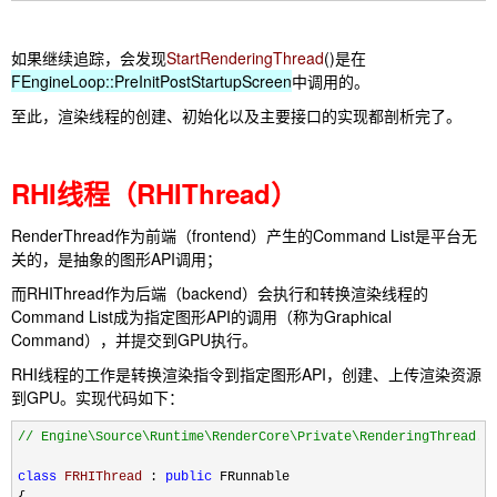
如果继续追踪，会发现
StartRenderingThread
()
是在
FEngineLoop::PreInitPostStartupScreen
中调用的。
至此，渲染线程的创建、初始化以及主要接口的实现都剖析完了。
RHI线程（RHIThread）
RenderThread作为前端（frontend）产生的Command List是平台无
关的，是抽象的图形API调用；
而RHIThread作为后端（backend）会执行和转换渲染线程的
Command List成为指定图形API的调用（称为Graphical
Command），并提交到GPU执行。
RHI线程的工作是转换渲染指令到指定图形API，创建、上传渲染资源
到GPU。实现代码如下：
//
 Engine\Source\Runtime\RenderCore\Private\RenderingThread.c
class
FRHIThread
 : 
public
 FRunnable
