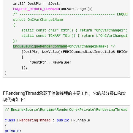
    int32
* DestPtr = &
Dest;

ENQUEUE_RENDER_COMMAND
(OnCVarChange1)(

/*
 ---------------------------------------------- ENQUEU
    struct OnCVarChange1Name

    {

        static const char* CStr() { return "OnCVarChange1"; }

        static const TCHAR* TStr() { return L"OnCVarChange1"; 
    };

EnqueueUniqueRenderCommand
<OnCVarChange1Name>( 
*/
        [DestPtr, NewValue](FRHICommandListImmediate
&
 RHICmdLi
        {

*DestPtr =
 NewValue;

        });

}
FRenderingThread承载了渲染线程的主要工作，它的部分接口和实
现代码如下：
//
 Engine\Source\Runtime\RenderCore\Private\RenderingThread.c
class
FRenderingThread
 : 
public
 FRunnable

private
:
