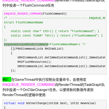
列中投递一个FlushCommand任务
ENQUEUE_RENDER_COMMAND
/*
 ---------------------------------------------- ENQUEUE_RE
struct FlushCommandName

{

    static const char* CStr() { return "FlushCommand"; }

    static const TCHAR* TStr() { return L"FlushCommand"; }

EnqueueUniqueRenderCommand
<FlushCommandName>( 
*/
    [](FRHICommandList
&
 RHICmdList)

    {

        GRHICommandList.GetImmediateCommandList().ImmediateFlu
        RHIFlushResources();

        GRHICommandList.GetImmediateCommandList().ImmediateFlu
    });
例2：
在GameThread中执行控制台变量命令，会使用宏
ENQUEUE_RENDER_COMMAND
向RenderThread的TaskGraph队
列中投递一个OnCVarChange1任务，以便将新的数值传递到
RenderThread的逻辑中使用
virtual
void
 OnCVarChange(int32&
 Dest, int32 NewValue)

{
