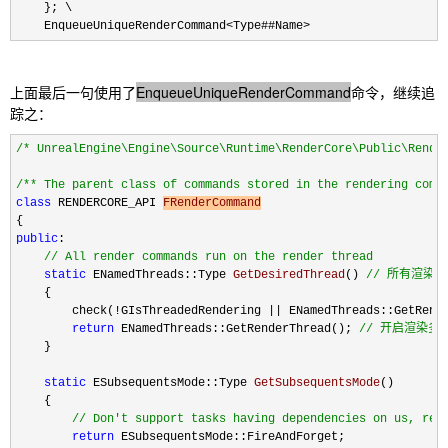
    }; \

    EnqueueUniqueRenderCommand
<Type##Name>
上面最后一句使用了
EnqueueUniqueRenderCommand
命令，继续追
踪之：
/*
 UnrealEngine\Engine\Source\Runtime\RenderCore\Public\Rende
/*
* The parent class of commands stored in the rendering comm
class
 RENDERCORE_API 
FRenderCommand
public
:

//
 All render commands run on the render thread
static
 ENamedThreads::Type 
GetDesiredThread
() 
// 所有渲染
    {

        check(
!GIsThreadedRendering || ENamedThreads::GetRend
return
 ENamedThreads::GetRenderThread(); 
//
 开启渲染多线
    }

static
 ESubsequentsMode::Type 
GetSubsequentsMode
()

    {

//
 Don't support tasks having dependencies on us, red
return
 ESubsequentsMode::FireAndForget;
