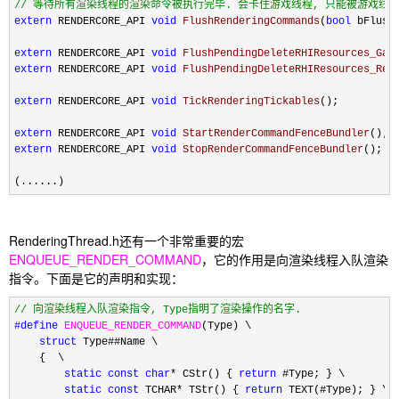
//
 等待所有渲染线程的渲染命令被执行完毕. 会卡住游戏线程, 只能被游戏线程
extern
 RENDERCORE_API 
void
FlushRenderingCommands
(
bool
 bFlush
extern
 RENDERCORE_API 
void
 FlushPendingDeleteRHIResources_Gam
extern
 RENDERCORE_API 
void
 FlushPendingDeleteRHIResources_Ren
extern
 RENDERCORE_API 
void
 TickRenderingTickables
();

extern
 RENDERCORE_API 
void
 StartRenderCommandFenceBundler
extern
 RENDERCORE_API 
void
 StopRenderCommandFenceBundler
();

(......)
RenderingThread.h还有一个非常重要的宏
ENQUEUE_RENDER_COMMAND
，它的作用是向渲染线程入队渲染
指令。下面是它的声明和实现：
//
 向渲染线程入队渲染指令, Type指明了渲染操作的名字.
#define
ENQUEUE_RENDER_COMMAND
(Type) \

struct
 Type##Name \

    {  \

static
const
char
* CStr() { 
return
 #Type; } \

static
const
 TCHAR* TStr() { 
return
 TEXT(#Type); } \
