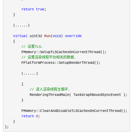
return
true
; 

    }

    (......)

virtual
 uint32 
Run
(
void
) 
override
    {

//
 设置TLS.
        FMemory::SetupTLSCachesOnCurrentThread();

//
 设置渲染线程平台相关的数据.
        FPlatformProcess::SetupRenderThread();

        (......)

        {

//
 进入渲染线程主循环.
            RenderingThreadMain( TaskGraphBoundSyncEvent );

        }

        FMemory::ClearAndDisableTLSCachesOnCurrentThread();

return
0
;

    }

};