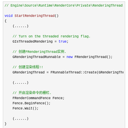
//
 Engine\Source\Runtime\RenderCore\Private\RenderingThread.c
void
 StartRenderingThread
()

{

    (......)

//
 Turn on the threaded rendering flag.
    GIsThreadedRendering = 
true
;

//
 创建FRenderingThread实例.
    GRenderingThreadRunnable = 
new
 FRenderingThread();

//
 创建渲染线程!!
    GRenderingThread = FRunnableThread::Create(GRenderingThre
    (......)

//
 开启渲染命令的栅栏.
    FRenderCommandFence Fence;

    Fence.BeginFence();

    Fence.Wait();

    (......)

}