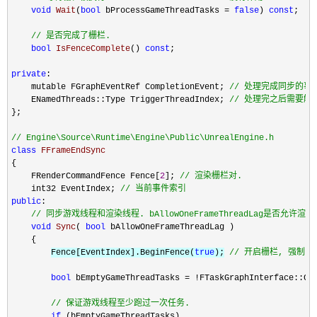
void
Wait
(
bool
 bProcessGameThreadTasks = 
false
) 
const
;

//
 是否完成了栅栏.
bool
IsFenceComplete
() 
const
;

private
:

    mutable FGraphEventRef CompletionEvent; 
//
 处理完成同步的事
    ENamedThreads::Type TriggerThreadIndex; 
//
 处理完之后需要触
};

//
 Engine\Source\Runtime\Engine\Public\UnrealEngine.h
class
 FFrameEndSync
{

    FRenderCommandFence Fence[
2
]; 
//
 渲染栅栏对.
    int32 EventIndex; 
//
 当前事件索引
public
:

//
 同步游戏线程和渲染线程. bAllowOneFrameThreadLag是否允许
void
Sync
( 
bool
 bAllowOneFrameThreadLag )

    {

Fence[EventIndex].BeginFence(
true
);
//
 开启栅栏, 强制同步
bool
 bEmptyGameThreadTasks = !
FTaskGraphInterface::Get
//
 保证游戏线程至少跑过一次任务.
if
 (bEmptyGameThreadTasks)
