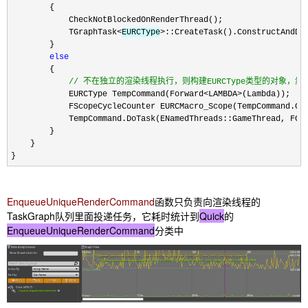
        {

            CheckNotBlockedOnRenderThread();

            TGraphTask
<
EURCType
>::CreateTask().ConstructAndDi
        }

else
        {

//
 不在独立的渲染线程执行，则构建EURCType类型的对象，然
            EURCType TempCommand(Forward<LAMBDA>
(Lambda));

            FScopeCycleCounter EURCMacro_Scope(TempCommand.Get
            TempCommand.DoTask(ENamedThreads::GameThread, FGra
        }

    }

}
EnqueueUniqueRenderCommand
函数只负责向渲染线程的
TaskGraph队列里面投递任务，它耗时统计到
Quick
的
EnqueueUniqueRenderCommand
分类中