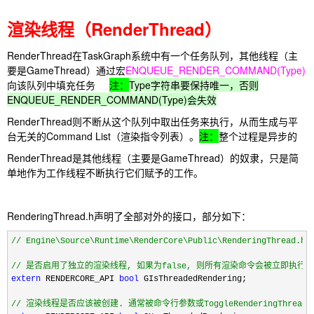
渲染线程（RenderThread）
RenderThread在TaskGraph系统中有一个任务队列，其他线程（主
要是GameThread）通过宏
ENQUEUE_RENDER_COMMAND(Type)
向该队列中填充任务
注：
Type字符串要保持唯一
，否则
ENQUEUE_RENDER_COMMAND(Type)会失效
RenderThread则不断从这个队列中取出任务来执行，从而生成与平
台无关的Command List（渲染指令列表）。
注：
整个过程是异步的
RenderThread是其他线程（主要是GameThread）的奴隶，只是简
单地作为工作线程不断执行它们赋予的工作。
RenderingThread.h声明了全部对外的接口，部分如下：
//
 Engine\Source\Runtime\RenderCore\Public\RenderingThread.h

//
 是否启用了独立的渲染线程, 如果为false, 则所有渲染命令会被立即执行
extern
 RENDERCORE_API 
bool
 GIsThreadedRendering;

//
 渲染线程是否应该被创建. 通常被命令行参数或ToggleRenderingThrea