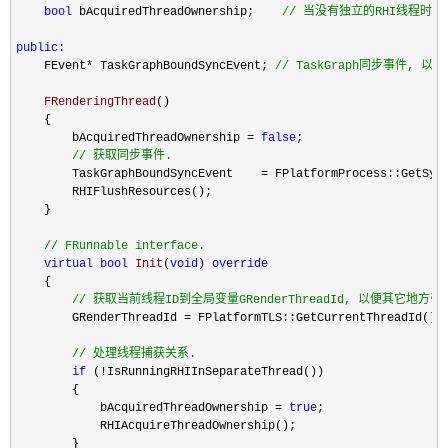
bool
 bAcquiredThreadOwnership;    
//
 当没有独立的RHI线程时,
public
:

    FEvent
* TaskGraphBoundSyncEvent; 
//
 TaskGraph同步事件, 
    FRenderingThread
()

    {

        bAcquiredThreadOwnership 
= 
false
;

//
 获取同步事件.
        TaskGraphBoundSyncEvent    = FPlatformProcess::GetSyn
        RHIFlushResources();

    }

//
 FRunnable interface.
virtual
bool
Init
(
void
) 
override
    {

//
 获取当前线程ID到全局变量GRenderThreadId, 以便其它地方引
        GRenderThreadId =
 FPlatformTLS::GetCurrentThreadId();

//
 处理线程捕获关系.
if
 (!
IsRunningRHIInSeparateThread())

        {

            bAcquiredThreadOwnership 
= 
true
;

            RHIAcquireThreadOwnership();

        }
