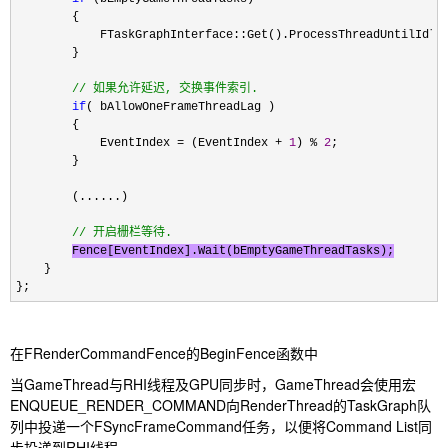
        {

            FTaskGraphInterface::Get().ProcessThreadUntilIdle(
        }

//
 如果允许延迟, 交换事件索引.
if
( bAllowOneFrameThreadLag )

        {

            EventIndex 
= (EventIndex + 
1
) % 
2
;

        }

        (......)

//
 开启栅栏等待.
Fence[EventIndex].Wait(bEmptyGameThreadTasks);
    }

};
在FRenderCommandFence的BeginFence函数中
当GameThread与RHI线程及GPU同步时，GameThread会使用宏
ENQUEUE_RENDER_COMMAND向RenderThread的TaskGraph队
列中投递一个FSyncFrameCommand任务，以便将Command List同
步投递到RHI线程