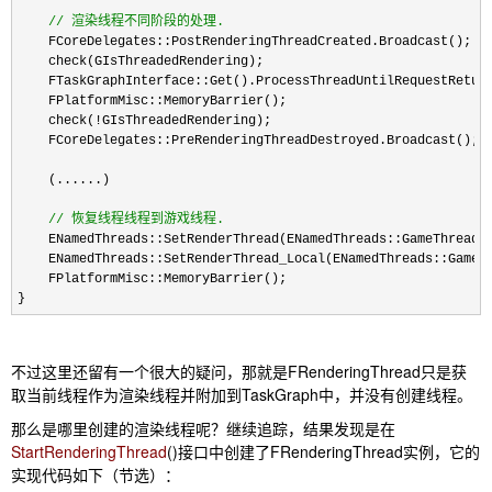
//
 渲染线程不同阶段的处理.
    FCoreDelegates::PostRenderingThreadCreated.Broadcast();

    check(GIsThreadedRendering);

    FTaskGraphInterface::Get().ProcessThreadUntilRequestReturn
    FPlatformMisc::MemoryBarrier();

    check(
!
GIsThreadedRendering);

    FCoreDelegates::PreRenderingThreadDestroyed.Broadcast();

    (......)

//
 恢复线程线程到游戏线程.
    ENamedThreads::SetRenderThread(ENamedThreads::GameThread);
    ENamedThreads::SetRenderThread_Local(ENamedThreads::GameTh
    FPlatformMisc::MemoryBarrier();

}
不过这里还留有一个很大的疑问，那就是FRenderingThread只是获
取当前线程作为渲染线程并附加到TaskGraph中，并没有创建线程。
那么是哪里创建的渲染线程呢？继续追踪，结果发现是在
StartRenderingThread
()
接口中创建了FRenderingThread实例，它的
实现代码如下（节选）：