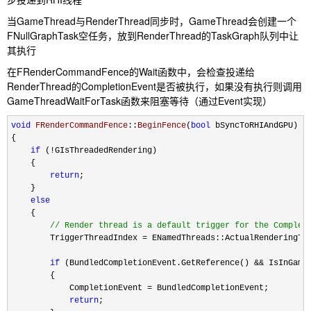
当GameThread与RenderThread同步时，GameThread会创建一个
FNullGraphTask空任务，放到RenderThread的TaskGraph队列中让
其执行
在FRenderCommandFence的Wait函数中，会检查投递给
RenderThread的CompletionEvent是否被执行，如果没有执行则调用
GameThreadWaitForTask函数来阻塞等待（通过Event实现）
void
FRenderCommandFence
::
BeginFence
(
bool
 bSyncToRHIAndGPU)

{

if
 (!
GIsThreadedRendering)

    {

return
;

    }

else
    {

//
 Render thread is a default trigger for the Complet
        TriggerThreadIndex =
 ENamedThreads::ActualRenderingThr
if
 (BundledCompletionEvent.GetReference() &&
 IsInGameT
        {

            CompletionEvent 
=
 BundledCompletionEvent;

return
;
