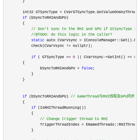
        }

        int32 GTSyncType 
=
 CVarGTSyncType.GetValueOnAnyThread(
if
 (bSyncToRHIAndGPU)

        {

//
 Don't sync to the RHI and GPU if GtSyncType is 
//
@TODO: do this logic in the caller?
static
 auto CVarVsync = IConsoleManager::Get().Fi
            check(CVarVsync !=
 nullptr);

if
 ( GTSyncType == 
0
 || CVarVsync->GetInt() == 
0
 
        {

                bSyncToRHIAndGPU 
= 
false
;

            }

        }

if
 (bSyncToRHIAndGPU) 
//
 GameThread与RHI线程及GPU同步时
        {

if
 (IsRHIThreadRunning())

            {

//
 Change trigger thread to RHI
                TriggerThreadIndex =
 ENamedThreads::RHIThread;
            }
