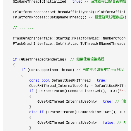
    GIsGameThreadIdInitialized = 
true
; 
//
 游戏线程id是否被初始化
    FPlatformProcess::SetThreadAffinityMask(FPlatformAffinity
    FPlatformProcess::SetupGameThread(); 
//
 设置游戏线程数据(但很
//
 ... ...
    FTaskGraphInterface::Startup(FPlatformMisc::NumberOfCores
    FTaskGraphInterface::Get().AttachToThread(ENamedThreads::
if
 (GUseThreadedRendering)  
//
 如果使用渲染线程
    {

if
 (GRHISupportsRHIThread) 
//
 当前平台如果支持RHI线程
        {

const
bool
 DefaultUseRHIThread = 
true
;

            GUseRHIThread_InternalUseOnly 
=
 DefaultUseRHIThrea
if
 (FParse::Param(FCommandLine::Get(), TEXT(
"
rhit
            {

                GUseRHIThread_InternalUseOnly 
= 
true
; 
//
 创建独
            }

else
if
 (FParse::Param(FCommandLine::Get(), TEXT(
            {

                GUseRHIThread_InternalUseOnly 
= 
false
; 
// RHI
            }
