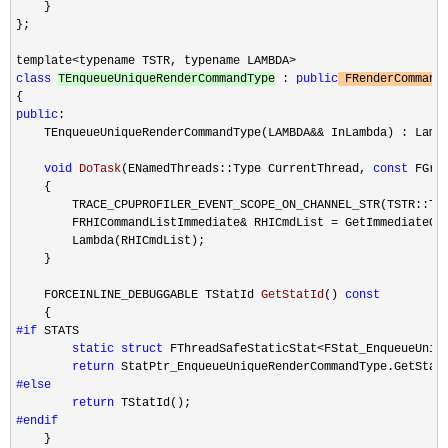
    }

};

template
class
TEnqueueUniqueRenderCommandType
 : 
public
 FRenderCommand
public
:

    TEnqueueUniqueRenderCommandType(LAMBDA
&& InLambda) : Lamb
void
DoTask
(ENamedThreads::Type CurrentThread, 
const
 FGra
    {

        TRACE_CPUPROFILER_EVENT_SCOPE_ON_CHANNEL_STR(TSTR::TSt
        FRHICommandListImmediate
& RHICmdList =
 GetImmediateCom
        Lambda(RHICmdList);

    }

    FORCEINLINE_DEBUGGABLE TStatId 
GetStatId
() 
const
#if
 STATS

static
struct
 FThreadSafeStaticStat<FStat_EnqueueUniq
return
#else
return
#endif
    }
