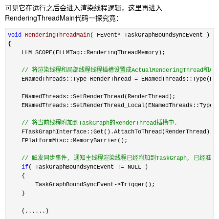
可见它在运行之后会进入渲染线程逻辑，这里再进入
RenderingThreadMain代码一探究竟：
void
RenderingThreadMain
( FEvent*
 TaskGraphBoundSyncEvent )

{

    LLM_SCOPE(ELLMTag::RenderingThreadMemory);

//
 将渲染线程和局部线程线程插槽设置成ActualRenderingThread和Actual
    ENamedThreads::Type RenderThread =
 ENamedThreads::Type(ENa
    ENamedThreads::SetRenderThread(RenderThread);

    ENamedThreads::SetRenderThread_Local(ENamedThreads::Type(E
//
 将当前线程附加到TaskGraph的RenderThread插槽中.
    FTaskGraphInterface::Get().AttachToThread(RenderThread);

    FPlatformMisc::MemoryBarrier();

//
 触发同步事件, 通知主线程渲染线程已经附加到TaskGraph, 已经准
if
( TaskGraphBoundSyncEvent !=
 NULL )

    {

        TaskGraphBoundSyncEvent
->
Trigger();

    }

    (......)
