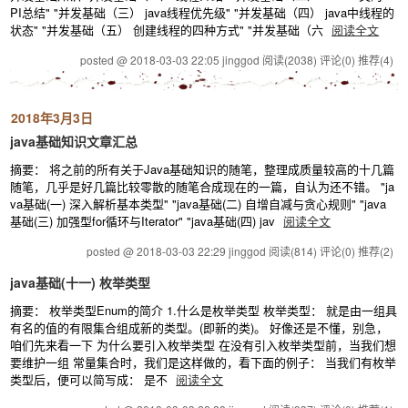
PI总结" "并发基础（三） java线程优先级" "并发基础（四） java中线程的
状态" "并发基础（五） 创建线程的四种方式" "并发基础（六
阅读全文
posted @ 2018-03-03 22:05 jinggod
阅读(2038)
评论(0)
推荐(4)
2018年3月3日
java基础知识文章汇总
摘要： 将之前的所有关于Java基础知识的随笔，整理成质量较高的十几篇
随笔，几乎是好几篇比较零散的随笔合成现在的一篇，自认为还不错。 "ja
va基础(一) 深入解析基本类型" "java基础(二) 自增自减与贪心规则" "java
基础(三) 加强型for循环与Iterator" "java基础(四) jav
阅读全文
posted @ 2018-03-03 22:29 jinggod
阅读(814)
评论(0)
推荐(2)
java基础(十一) 枚举类型
摘要： 枚举类型Enum的简介 1.什么是枚举类型 枚举类型： 就是由一组具
有名的值的有限集合组成新的类型。(即新的类)。 好像还是不懂，别急，
咱们先来看一下 为什么要引入枚举类型 在没有引入枚举类型前，当我们想
要维护一组 常量集合时，我们是这样做的，看下面的例子： 当我们有枚举
类型后，便可以简写成： 是不
阅读全文