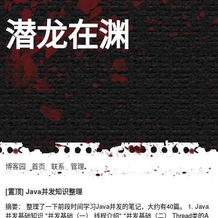
潜龙在渊
博客园
首页
联系
管理
[置顶]
Java并发知识整理
摘要： 整理了一下前段时间学习Java并发的笔记，大约有40篇。 1. Java
并发基础知识 "并发基础（一） 线程介绍" "并发基础（二） Thread类的A