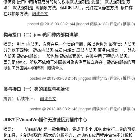
修饰符 接口中的所有成员的访问权限默认强制是 变量： 默认强制是 方
法： 默认强制是 ,即抽象方法。但JDK1.8后，允许定义静态方法 ,接口存
在非抽象方法;
阅读全文
posted @ 2018-03-03 21:44 jinggod
阅读(4122)
评论(0)
推荐(0)
类与接口（二）java的四种内部类详解
摘要： 引言 内部类，嵌套在另一个类的里面，所以也称为 嵌套类; 内部类
分为以下四种： 静态内部类 成员内部类 局部内部类 匿名内部类 一、静态
内部类 静态内部类： 一般也称”静态嵌套类“，在类中用 声明的内部类。
因为是static，所以不依赖于外围类对象实例而独立存在，静态内部类的可
以访问外围类中的所有
阅读全文
posted @ 2018-03-03 21:43 jinggod
阅读(712)
评论(0)
推荐(0)
类与接口（一）类的加载与初始化
摘要： 后续补上，
阅读全文
posted @ 2018-03-03 21:43 jinggod
阅读(619)
评论(0)
推荐(0)
JDK7下VisualVm插件无法链接到插件中心
摘要： VisualVM 是一款免费的，集成了多个 JDK 命令行工具的可视
化工具，它能为您提供强大的分析能力，对 Java 应用程序做性能分析和