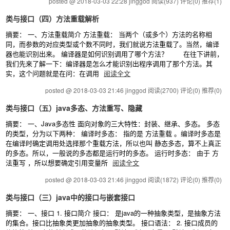
posted @ 2018-03-03 22:28 jinggod
阅读(937)
评论(0)
推荐(1)
类与接口（四）方法重载解析
摘要： 一、方法重载简介 方法重载： 当两个（或多个）方法的名称相
同，而参数的对应类型或个数不同时，我们就说方法重载了。当然，编译
器也能识别出来。 编译器是如何识别调用了哪个方法？ 在往下讲前，
我们先来了解一下：编译器是怎么才能识别出程序调用了那个方法。其
实，这个问题就是在问：在调用
阅读全文
posted @ 2018-03-03 21:46 jinggod
阅读(2700)
评论(0)
推荐(0)
类与接口（五）java多态、方法重写、隐藏
摘要： 一、Java多态性 面向对象的三大特性：封装、继承、多态。 多态
的类型，分为以下两种： 编译时多态： 指的是 方法重载 。编译时多态是
在编译时确定调用处选择那个重载方法，所以也叫 静态多态，算不上真正
的多态。所以，一般说的多态都是运行时的多态。 运行时多态： 由于 方
法重写 ，所以想要确定引用变量所
阅读全文
posted @ 2018-03-03 21:46 jinggod
阅读(1872)
评论(0)
推荐(0)
类与接口（三）java中的接口与嵌套接口
摘要： 一、接口 1. 接口简介 接口： 是java的一种抽象类型，是抽象方法
的集合。接口比抽象类更加抽象的抽象类型。 接口语法： 2. 接口成员的