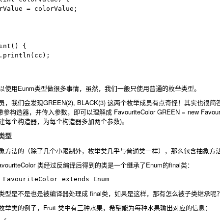
rValue = colorValue;

以使用Eunm类型做很多事情，虽然，我们一般只使用普通的枚举类型。
员，我们会发现
GREEN(2), BLACK(3)
这两个枚举成员有点奇怪！其实也很简
带参构造器，并传入参数，即可以理解成
FavouriteColor GREEN = new Favouri
建每个构造器，为每个构造器多加两个参数)。
类型
象方法的（除了几个小限制外，枚举类几乎与普通类一样），那么包含抽象方
ouriteColor 类经过反编译后得到的类是一个继承了Enum的final类：
是不是也是被编译器处理成 final类，如果是这样，那有怎么被子类继承呢？ 还是
举类的例子，Fruit 类中有三种水果，希望能为每种水果输出对应的信息：