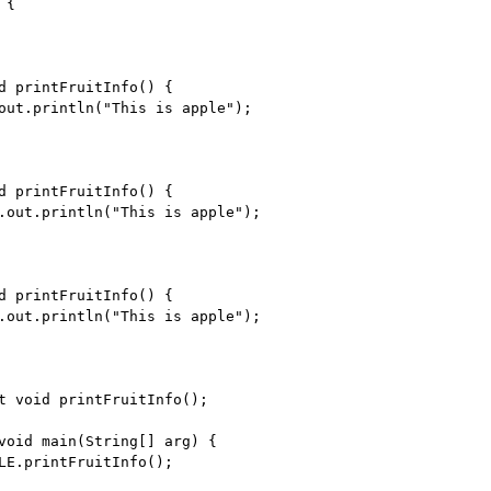
{

out.println("This is apple");

void main(String[] arg) {
