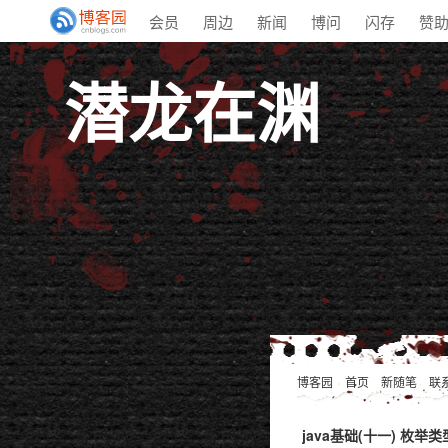
会员
周边
新闻
博问
闪存
赞
潜龙在渊
博客园
首页
新随笔
联
java基础(十一) 枚举类