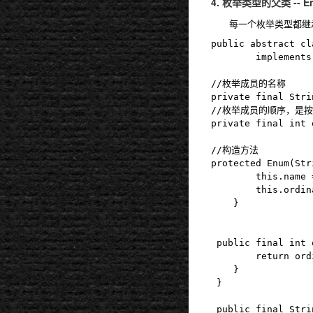
4. 枚举类型的父类 -- E
每一个枚举类型都继承了
public abstract cl
        implements
//枚举成员的名称

private final Strin
//枚举成员的顺序，是按
private final int o
//构造方法

protected Enum(Str
        this.name =
        this.ordin
    }

 public final in
        return ordi
    }

 }

 public final 