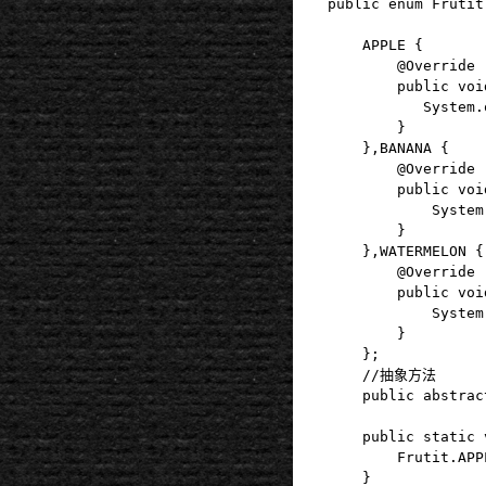
public enum Frutit 
	APPLE {

		@Override

		public void printFruitInfo() {

           System.
		}

	},BANANA {

		@Override

		public void printFruitInfo() {

			System.out.println("This is apple");

		}

	},WATERMELON {

		@Override

		public void printFruitInfo() {

			System.out.println("This is apple");

		}

	};

	//抽象方法

	public abstract void printFruitInfo();

    public static 
		Frutit.APPLE.printFruitInfo();

	}
