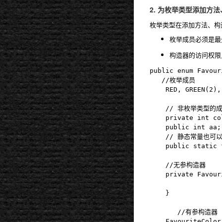
2. 为枚举类型添加方
枚举类型在添加方法、构
枚举成员必须是最
构造器的访问权限只能是
public enum Favour
   //枚举成员

	RED, GREEN(2), BLACK(3), BLUE, WHITE, BROWN;// 必须要有分号

	// 非枚举类型的成员

	private int colorValue;

	public int aa;

	// 静态常量也可以

	public static final int cc = 2;

	//无参构造器

	private FavouriteColor() {

	}

       //有参构造器

	FavouriteColor(int colorValue) {
