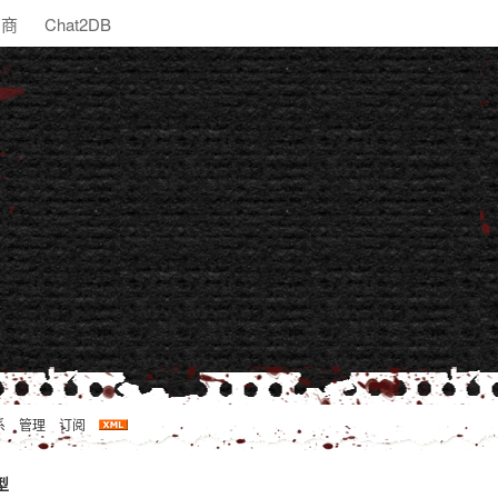
助商
Chat2DB
系
管理
订阅
型