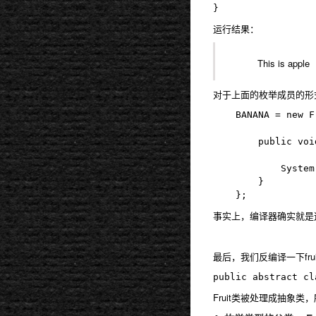
运行结果：
This is apple
对于上面的枚举成员的形
	BANANA = new Frutit("BANANA", 1) {//此构造器是编译器生成的，下面会说

		public void printFruitInfo() {//匿名内部类的抽象方法实现。

			System.out.println("This is apple");

		}

事实上，编译器确实就是
最后，我们反编译一下frui
Fruit类被处理成抽象类