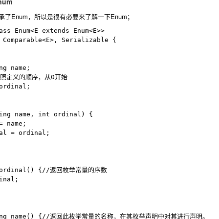
num
Enum，所以是很有必要来了解一下Enum；
ass Enum<E extends Enum<E>>

 Comparable<E>, Serializable {

g name;

照定义的顺序，从0开始

rdinal;

ing name, int ordinal) {

 name;

al = ordinal;

t ordinal() {//返回枚举常量的序数

nal;

String name() {//返回此枚举常量的名称，在其枚举声明中对其进行声明。
