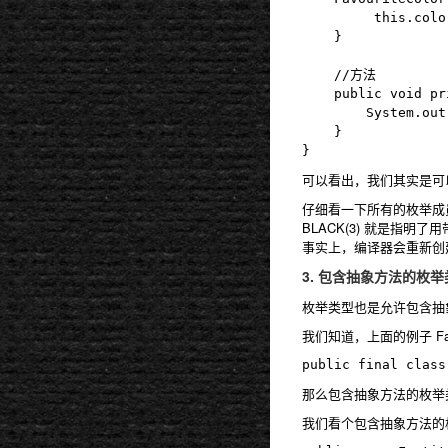
         this.colo
	}

	//方法

	public void print() {

		System.out.println(cc);

	}

可以看出，我们其实是可
仔细看一下所有的枚举成
BLACK(3)
就是指明了用
事实上，编译器会重新创
3. 包含抽象方法的枚举
枚举类型也是允许包含抽
我们知道，上面的例子 Fav
那么包含抽象方法的枚举类型
我们看个包含抽象方法的枚