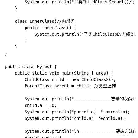
		System.out.println("子类ChildClass的count()方法");

	}

	class InnerClass{//内部类

		public InnerClass() {

			System.out.println("子类ChildClass的内部类");

		}

	}	

}

public class MyTest {

	public static void main(String[] args) {

		ChildClass child = new ChildClass2();

		ParentClass parent = child; //类型上转

		System.out.println("---------------变量的隐藏测试-----------------");

		child.a = 10;

		System.out.println("parent.a： "+parent.a);

		System.out.println("child.a： "+child.a);

		System.out.println("\n---------------静态方法的隐藏测试-----------------");

        parent.monday();
