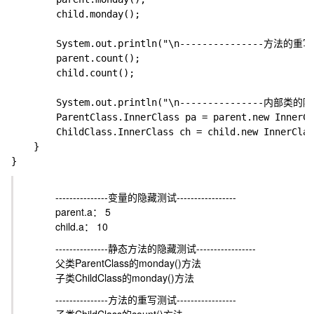
        child.monday();

		System.out.println("\n---------------方法的重写测试-----------------");

		parent.count();

		child.count();

		System.out.println("\n---------------内部类的隐藏测试-----------------");

		ParentClass.InnerClass pa = parent.new InnerClass();

		ChildClass.InnerClass ch = child.new InnerClass();

	}

---------------变量的隐藏测试-----------------
parent.a： 5
child.a： 10
---------------静态方法的隐藏测试-----------------
父类ParentClass的monday()方法
子类ChildClass的monday()方法
---------------方法的重写测试-----------------