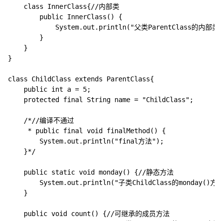
	class InnerClass{//内部类

		public InnerClass() {

			System.out.println("父类ParentClass的内部类");

		}

	}

}

class ChildClass extends ParentClass{

	public int a = 5;

	protected final String name = "ChildClass";

	/*//编译不通过

	 * public final void finalMethod() {

		System.out.println("final方法");

	}*/

	public static void monday() {//静态方法

		System.out.println("子类ChildClass的monday()方法");

	}

	public void count() {//可继承的成员方法
