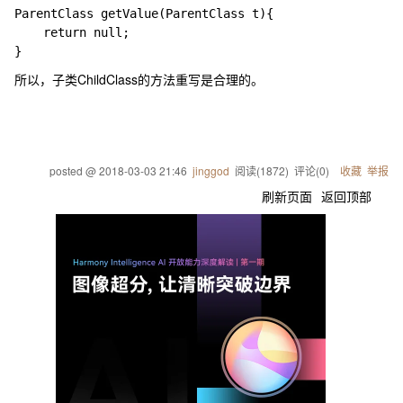
ParentClass getValue(ParentClass t){

    return null;

所以，子类
ChildClass
的方法重写是合理的。
posted @
2018-03-03 21:46
jinggod
阅读(
1872
) 评论(
0
)
收藏
举报
刷新页面
返回顶部