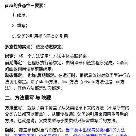
java的多态性三要素：
继承；
重写；
父类的引用指向子类的引用
多态性的实现：
依靠
动态绑定
；
绑定：
将一个方法调用与方法主体关联起来。
前期绑定：
在程序执行前绑定，由编译器和链接程序完成，C语言
的函数调用便是前期绑定。
动态绑定：
也称
后期绑定
。在运行时，根据具体的对象类型进行方
法调用绑定。除了
static
方法、
final
方法（
private
方法也是final方
法），其他方法都是动态绑定；
二、方法重写 与 隐藏
方法重写：
就是子类中覆盖了从父类继承下来的方法（不是所有的
父类方法都可以覆盖），从而使得通过父类的引用来调用重写后的
方法。也就是说，父类类型与子类类型只保留重写后的方法。
隐藏：
覆盖是相对重写而言的。
当子类中出现与父类相同的方法