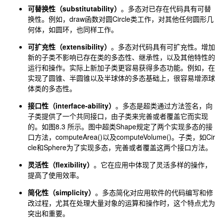
可替换性（substitutability）
。多态对已存在代码具有可替
换性。例如，draw函数对圆Circle类工作，对其他任何圆形几
何体，如圆环，也同样工作。
可扩充性（extensibility）
。多态对代码具有可扩充性。增加
新的子类不影响已存在类的多态性、继承性，以及其他特性的
运行和操作。实际上新加子类更容易获得多态功能。例如，在
实现了圆锥、半圆锥以及半球体的多态基础上，很容易增添球
体类的多态性。
接口性（interface-ability）
。多态是超类通过方法签名，向
子类提供了一个共同接口，由子类来完善或者覆盖它而实现
的。如图8.3 所示。图中超类Shape规定了两个实现多态的接
口方法，computeArea()以及computeVolume()。子类，如Cir
cle和Sphere为了实现多态，完善或者覆盖这两个接口方法。
灵活性（flexibility）
。它在应用中体现了灵活多样的操作，
提高了使用效率。
简化性（simplicity）
。多态简化对应用软件的代码编写和修
改过程，尤其在处理大量对象的运算和操作时，这个特点尤为
突出和重要。